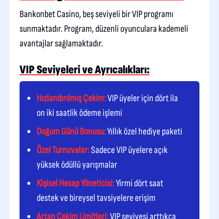
Bankonbet Casino, beş seviyeli bir VIP programı
sunmaktadır. Program, düzenli oyunculara kademeli
avantajlar sağlamaktadır.
VIP Seviyeleri ve Ayrıcalıkları:
Hızlandırılmış Çekim:
VIP üyeler için dört ila
on iki saatlik ödeme işlemi
Doğum Günü Bonusu:
Yıllık özel hediye paketi
Özel Turnuvalar:
Sadece VIP üyelere açık
yüksek ödüllü yarışmalar
Kişisel Hesap Yöneticisi:
Yirmi dört saat
destek ve bireysel tavsiyelere erişim
Artan Çekim Limitleri:
VIP seviyesi arttıkça