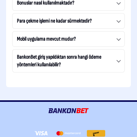
Bonuslar nasıl kullanılmaktadır?
Para çekme işlemi ne kadar sürmektedir?
Mobil uygulama mevcut mudur?
BankonBet giriş yapıldıktan sonra hangi ödeme
yöntemleri kullanılabilir?