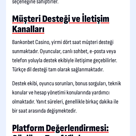
seçeneğine sahiptirler.
Müşteri Desteği ve İletişim
Kanalları
Bankonbet Casino, yirmi dört saat müşteri desteği
sunmaktadır. Oyuncular, canlı sohbet, e-posta veya
telefon yoluyla destek ekibiyle iletişime geçebilirler.
Türkçe dil desteği tam olarak sağlanmaktadır.
Destek ekibi, oyuncu sorunları, bonus sorguları, teknik
konular ve hesap yönetimi konularında yardımcı
olmaktadır. Yanıt süreleri, genellikle birkaç dakika ile
bir saat arasında değişmektedir.
Platform Değerlendirmesi: