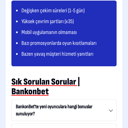
Değişken çekim süreleri (1-5 gün)
Yüksek çevrim şartları (x35)
Mobil uygulamanın olmaması
Bazı promosyonlarda oyun kısıtlamaları
Bazen yavaş müşteri hizmeti yanıtları
Sık Sorulan Sorular |
Bankonbet
BankonBet'te yeni oyunculara hangi bonuslar
sunuluyor?