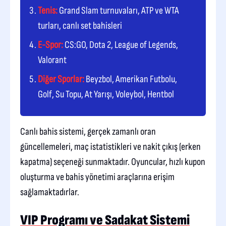
Tenis:
Grand Slam turnuvaları, ATP ve WTA
turları, canlı set bahisleri
E-Spor:
CS:GO, Dota 2, League of Legends,
Valorant
Diğer Sporlar:
Beyzbol, Amerikan Futbolu,
Golf, Su Topu, At Yarışı, Voleybol, Hentbol
Canlı bahis sistemi, gerçek zamanlı oran
güncellemeleri, maç istatistikleri ve nakit çıkış (erken
kapatma) seçeneği sunmaktadır. Oyuncular, hızlı kupon
oluşturma ve bahis yönetimi araçlarına erişim
sağlamaktadırlar.
VIP Programı ve Sadakat Sistemi