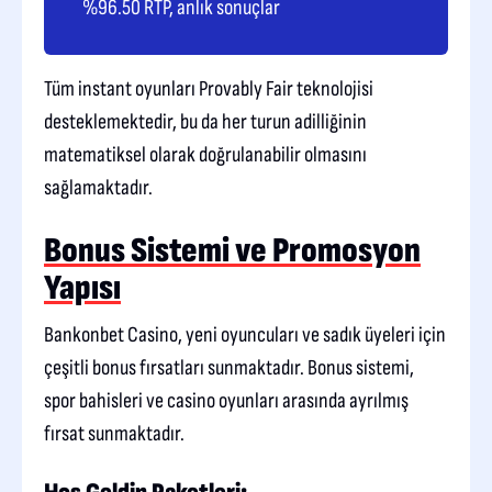
%96.50 RTP, anlık sonuçlar
Tüm instant oyunları Provably Fair teknolojisi
desteklemektedir, bu da her turun adilliğinin
matematiksel olarak doğrulanabilir olmasını
sağlamaktadır.
Bonus Sistemi ve Promosyon
Yapısı
Bankonbet Casino, yeni oyuncuları ve sadık üyeleri için
çeşitli bonus fırsatları sunmaktadır. Bonus sistemi,
spor bahisleri ve casino oyunları arasında ayrılmış
fırsat sunmaktadır.