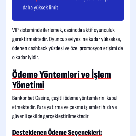
daha yüksek limit
VIP sisteminde ilerlemek, casinoda aktif oyunculuk
gerektirmektedir. Oyuncu seviyesi ne kadar yüksekse,
ödenen cashback yüzdesi ve özel promosyon erişimi de
o kadar iyidir.
Ödeme Yöntemleri ve İşlem
Yönetimi
Bankonbet Casino, çeşitli ödeme yöntemlerini kabul
etmektedir. Para yatırma ve çekme işlemleri hızlı ve
güvenli şekilde gerçekleştirilmektedir.
Desteklenen Ödeme Seçenekleri: