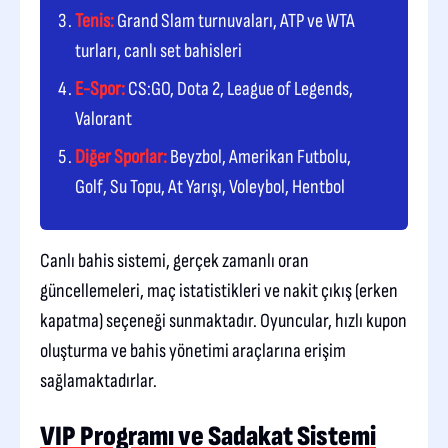
Tenis:
Grand Slam turnuvaları, ATP ve WTA
turları, canlı set bahisleri
E-Spor:
CS:GO, Dota 2, League of Legends,
Valorant
Diğer Sporlar:
Beyzbol, Amerikan Futbolu,
Golf, Su Topu, At Yarışı, Voleybol, Hentbol
Canlı bahis sistemi, gerçek zamanlı oran
güncellemeleri, maç istatistikleri ve nakit çıkış (erken
kapatma) seçeneği sunmaktadır. Oyuncular, hızlı kupon
oluşturma ve bahis yönetimi araçlarına erişim
sağlamaktadırlar.
VIP Programı ve Sadakat Sistemi