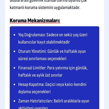
uluslararası güvenlik standartlarına uyumlu çok
katmanlı koruma sistemini uygulamaktadır.
Koruma Mekanizmaları:
Yaş Doğrulaması: Sadece on sekiz yaş üzeri
kullanıcılar kayıt olabilmektedir
Oturum Yönetimi: Günlük ve haftalık oyun
süresi sınırlaması seçenekleri
Finansal Limitler: Para yatırma için günlük,
haftalık ve aylık üst sınırlar
Hesap Kapatma: Geçici veya kalıcı kendini
dışlama seçenekleri
Zaman Hatırlatıcıları: Belirli aralıklarla oyun
aktivitesi uyarıları