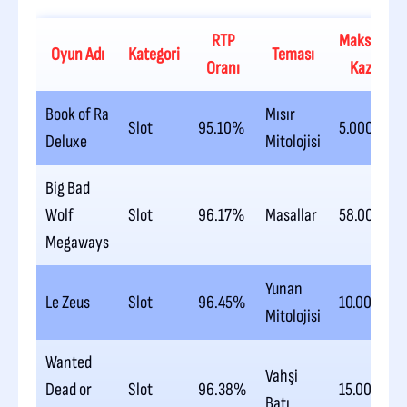
RTP
Maksimum
Oyun Adı
Kategori
Teması
Oranı
Kazanç
Book of Ra
Mısır
Slot
95.10%
5.000x
Deluxe
Mitolojisi
Big Bad
Wolf
Slot
96.17%
Masallar
58.000x
Megaways
Yunan
Le Zeus
Slot
96.45%
10.000x
Mitolojisi
Wanted
Vahşi
Dead or
Slot
96.38%
15.000x
Batı