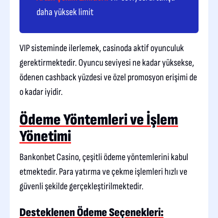
daha yüksek limit
VIP sisteminde ilerlemek, casinoda aktif oyunculuk
gerektirmektedir. Oyuncu seviyesi ne kadar yüksekse,
ödenen cashback yüzdesi ve özel promosyon erişimi de
o kadar iyidir.
Ödeme Yöntemleri ve İşlem
Yönetimi
Bankonbet Casino, çeşitli ödeme yöntemlerini kabul
etmektedir. Para yatırma ve çekme işlemleri hızlı ve
güvenli şekilde gerçekleştirilmektedir.
Desteklenen Ödeme Seçenekleri: