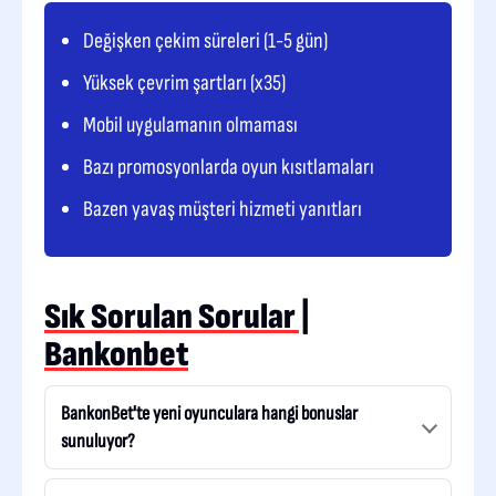
Değişken çekim süreleri (1-5 gün)
Yüksek çevrim şartları (x35)
Mobil uygulamanın olmaması
Bazı promosyonlarda oyun kısıtlamaları
Bazen yavaş müşteri hizmeti yanıtları
Sık Sorulan Sorular |
Bankonbet
BankonBet'te yeni oyunculara hangi bonuslar
sunuluyor?