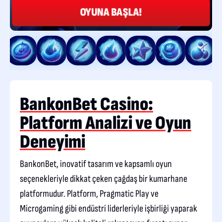
OYUNA BAŞLA!
BankonBet Casino:
Platform Analizi ve Oyun
Deneyimi
BankonBet, inovatif tasarım ve kapsamlı oyun
seçenekleriyle dikkat çeken çağdaş bir kumarhane
platformudur. Platform, Pragmatic Play ve
Microgaming gibi endüstri liderleriyle işbirliği yaparak