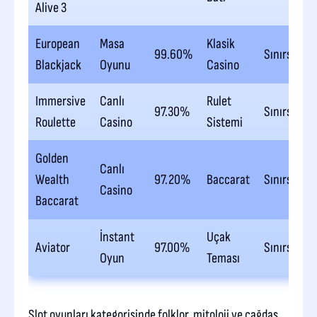
Alive 3
European
Masa
Klasik
99.60%
Sınırsız
Blackjack
Oyunu
Casino
Immersive
Canlı
Rulet
97.30%
Sınırsız
Roulette
Casino
Sistemi
Golden
Canlı
Wealth
97.20%
Baccarat
Sınırsız
Casino
Baccarat
İnstant
Uçak
Aviator
97.00%
Sınırsız
Oyun
Teması
Slot oyunları kategorisinde folklor, mitoloji ve çağdaş