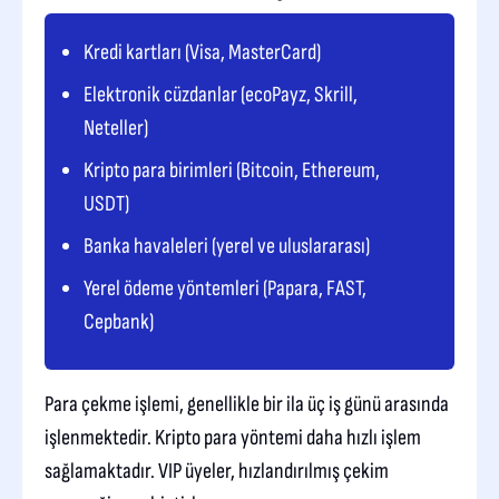
Kredi kartları (Visa, MasterCard)
Elektronik cüzdanlar (ecoPayz, Skrill,
Neteller)
Kripto para birimleri (Bitcoin, Ethereum,
USDT)
Banka havaleleri (yerel ve uluslararası)
Yerel ödeme yöntemleri (Papara, FAST,
Cepbank)
Para çekme işlemi, genellikle bir ila üç iş günü arasında
işlenmektedir. Kripto para yöntemi daha hızlı işlem
sağlamaktadır. VIP üyeler, hızlandırılmış çekim