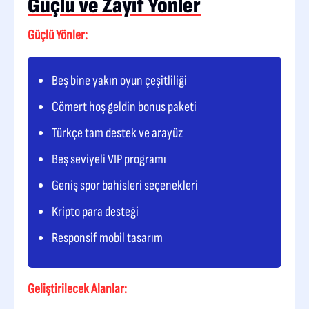
Güçlü ve Zayıf Yönler
Güçlü Yönler:
Beş bine yakın oyun çeşitliliği
Cömert hoş geldin bonus paketi
Türkçe tam destek ve arayüz
Beş seviyeli VIP programı
Geniş spor bahisleri seçenekleri
Kripto para desteği
Responsif mobil tasarım
Geliştirilecek Alanlar: