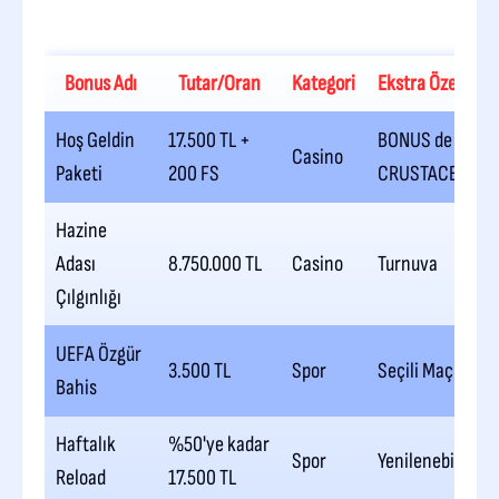
Bonus Adı
Tutar/Oran
Kategori
Ekstra Özellik
Hoş Geldin
17.500 TL +
BONUS de
Casino
Paketi
200 FS
CRUSTACEOS
Hazine
Adası
8.750.000 TL
Casino
Turnuva
Çılgınlığı
UEFA Özgür
3.500 TL
Spor
Seçili Maçlar
Bahis
Haftalık
%50'ye kadar
Spor
Yenilenebilir
Reload
17.500 TL