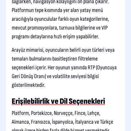
sağlarken, navigasyon kolaylığını ön plana çıkarır.
Platformun tepe kısmında yer alan yatay menü
aracılığıyla oyunculular farklı oyun kategorilerine,
mevcut promosyonlara, turnuva bilgilerine ve VIP
programı detaylarına hızlı erişim yapabilirler.
Arayüz mimarisi, oyuncuların belirli oyun türleri veya
temaları bulmalarını basitleştiren filtreleme
seçenekleri içerir. Her oyunun yanında RTP (Oyuncuya
Geri Dönüş Oranı) ve volatilite seviyesi bilgisi
gösterilmektedir.
Erişilebilirlik ve Dil Seçenekleri
Platform, Portekizce, Norveççe, Fince, Lehçe,
Almanca, Fransızca, İspanyolca, İtalyanca ve Türkçe
olmak üzere birden fazla dilde hizmet vermektedir.