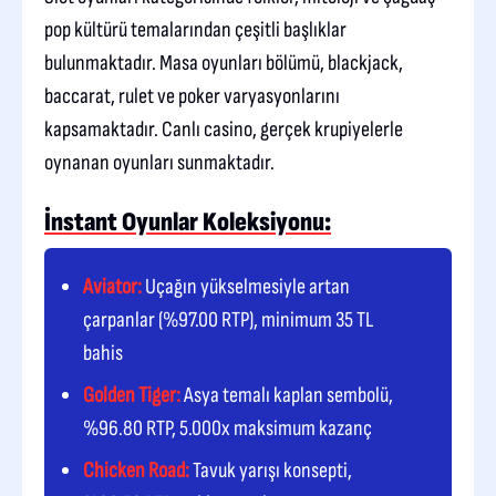
pop kültürü temalarından çeşitli başlıklar
bulunmaktadır. Masa oyunları bölümü, blackjack,
baccarat, rulet ve poker varyasyonlarını
kapsamaktadır. Canlı casino, gerçek krupiyelerle
oynanan oyunları sunmaktadır.
İnstant Oyunlar Koleksiyonu:
Aviator:
Uçağın yükselmesiyle artan
çarpanlar (%97.00 RTP), minimum 35 TL
bahis
Golden Tiger:
Asya temalı kaplan sembolü,
%96.80 RTP, 5.000x maksimum kazanç
Chicken Road:
Tavuk yarışı konsepti,