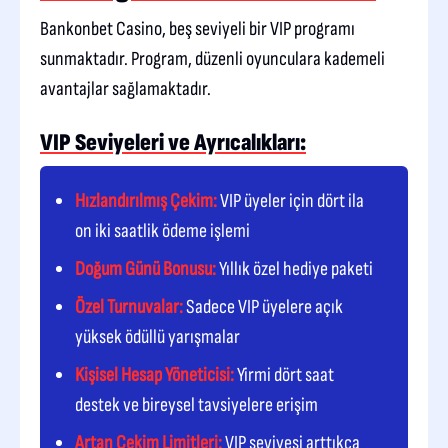
Bankonbet Casino, beş seviyeli bir VIP programı
sunmaktadır. Program, düzenli oyunculara kademeli
avantajlar sağlamaktadır.
VIP Seviyeleri ve Ayrıcalıkları:
Hızlandırılmış Çekim:
VIP üyeler için dört ila
on iki saatlik ödeme işlemi
Doğum Günü Bonusu:
Yıllık özel hediye paketi
Özel Turnuvalar:
Sadece VIP üyelere açık
yüksek ödüllü yarışmalar
Kişisel Hesap Yöneticisi:
Yirmi dört saat
destek ve bireysel tavsiyelere erişim
Artan Çekim Limitleri:
VIP seviyesi arttıkça