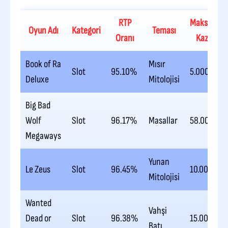
RTP
Maksimum
Oyun Adı
Kategori
Teması
Oranı
Kazanç
Book of Ra
Mısır
Slot
95.10%
5.000x
Deluxe
Mitolojisi
Big Bad
Wolf
Slot
96.17%
Masallar
58.000x
Megaways
Yunan
Le Zeus
Slot
96.45%
10.000x
Mitolojisi
Wanted
Vahşi
Dead or
Slot
96.38%
15.000x
Batı