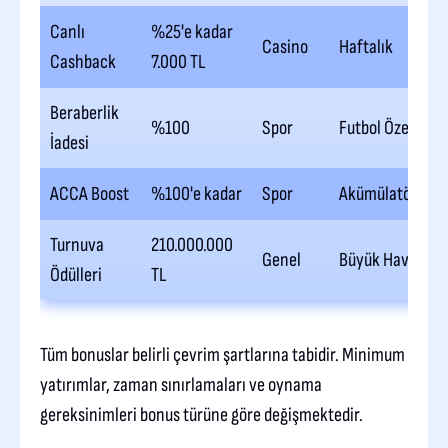
Canlı
%25'e kadar
Casino
Haftalık
Cashback
7.000 TL
Beraberlik
%100
Spor
Futbol Özel
İadesi
ACCA Boost
%100'e kadar
Spor
Akümülatör
Turnuva
210.000.000
Genel
Büyük Havuz
Ödülleri
TL
Tüm bonuslar belirli çevrim şartlarına tabidir. Minimum
yatırımlar, zaman sınırlamaları ve oynama
gereksinimleri bonus türüne göre değişmektedir.