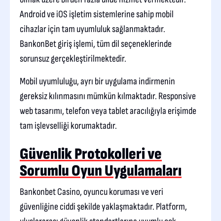
Android ve iOS işletim sistemlerine sahip mobil
cihazlar için tam uyumluluk sağlanmaktadır.
BankonBet giriş işlemi, tüm dil seçeneklerinde
sorunsuz gerçekleştirilmektedir.
Mobil uyumluluğu, ayrı bir uygulama indirmenin
gereksiz kılınmasını mümkün kılmaktadır. Responsive
web tasarımı, telefon veya tablet aracılığıyla erişimde
tam işlevselliği korumaktadır.
Güvenlik Protokolleri ve
Sorumlu Oyun Uygulamaları
Bankonbet Casino, oyuncu koruması ve veri
güvenliğine ciddi şekilde yaklaşmaktadır. Platform,