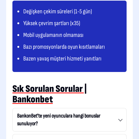
Değişken çekim süreleri (1-5 gün)
Yüksek çevrim şartları (x35)
Mobil uygulamanın olmaması
Bazı promosyonlarda oyun kısıtlamaları
Bazen yavaş müşteri hizmeti yanıtları
Sık Sorulan Sorular |
Bankonbet
BankonBet'te yeni oyunculara hangi bonuslar
sunuluyor?