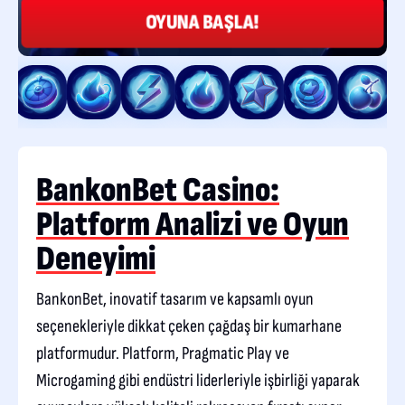
OYUNA BAŞLA!
BankonBet Casino:
Platform Analizi ve Oyun
Deneyimi
BankonBet, inovatif tasarım ve kapsamlı oyun
seçenekleriyle dikkat çeken çağdaş bir kumarhane
platformudur. Platform, Pragmatic Play ve
Microgaming gibi endüstri liderleriyle işbirliği yaparak