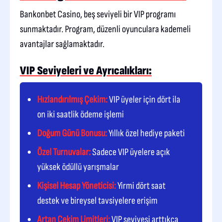
Bankonbet Casino, beş seviyeli bir VIP programı
sunmaktadır. Program, düzenli oyunculara kademeli
avantajlar sağlamaktadır.
VIP Seviyeleri ve Ayrıcalıkları:
Hızlandırılmış Çekim:
VIP üyeler için dört ila
on iki saatlik ödeme işlemi
Doğum Günü Bonusu:
Yıllık özel hediye paketi
Özel Turnuvalar:
Sadece VIP üyelere açık
yüksek ödüllü yarışmalar
Kişisel Hesap Yöneticisi:
Yirmi dört saat
destek ve bireysel tavsiyelere erişim
Artan Çekim Limitleri:
VIP seviyesi arttıkça