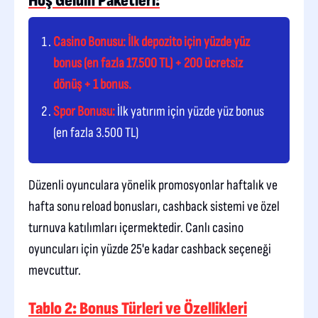
Hoş Geldin Paketleri:
Casino Bonusu: İlk depozito için yüzde yüz
bonus (en fazla 17.500 TL) + 200 ücretsiz
dönüş + 1 bonus.
Spor Bonusu:
İlk yatırım için yüzde yüz bonus
(en fazla 3.500 TL)
Düzenli oyunculara yönelik promosyonlar haftalık ve
hafta sonu reload bonusları, cashback sistemi ve özel
turnuva katılımları içermektedir. Canlı casino
oyuncuları için yüzde 25'e kadar cashback seçeneği
mevcuttur.
Tablo 2: Bonus Türleri ve Özellikleri