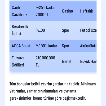
Canlı
%25'e kadar
Casino
Haftalık
Cashback
7.000 TL
Beraberlik
%100
Spor
Futbol Özel
İadesi
ACCA Boost
%100'e kadar
Spor
Akümülatör
Turnuva
210.000.000
Genel
Büyük Havuz
Ödülleri
TL
Tüm bonuslar belirli çevrim şartlarına tabidir. Minimum
yatırımlar, zaman sınırlamaları ve oynama
gereksinimleri bonus türüne göre değişmektedir.