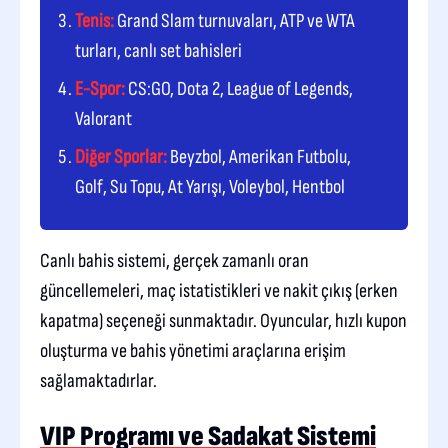
Tenis:
Grand Slam turnuvaları, ATP ve WTA
turları, canlı set bahisleri
E-Spor:
CS:GO, Dota 2, League of Legends,
Valorant
Diğer Sporlar:
Beyzbol, Amerikan Futbolu,
Golf, Su Topu, At Yarışı, Voleybol, Hentbol
Canlı bahis sistemi, gerçek zamanlı oran
güncellemeleri, maç istatistikleri ve nakit çıkış (erken
kapatma) seçeneği sunmaktadır. Oyuncular, hızlı kupon
oluşturma ve bahis yönetimi araçlarına erişim
sağlamaktadırlar.
VIP Programı ve Sadakat Sistemi