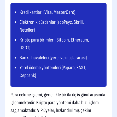
Kredi kartları (Visa, MasterCard)
Elektronik cüzdanlar (ecoPayz, Skrill,
Neteller)
Kripto para birimleri (Bitcoin, Ethereum,
USDT)
Banka havaleleri (yerel ve uluslararası)
Yerel ödeme yöntemleri (Papara, FAST,
Cepbank)
Para çekme işlemi, genellikle bir ila üç iş günü arasında
işlenmektedir. Kripto para yöntemi daha hızlı işlem
sağlamaktadır. VIP üyeler, hızlandırılmış çekim