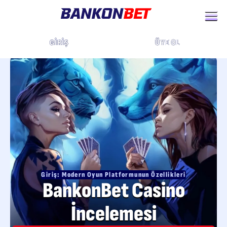
ÜYE OL
GIRIŞ
Giriş: Modern Oyun Platformunun Özellikleri
BankonBet Casino
İncelemesi