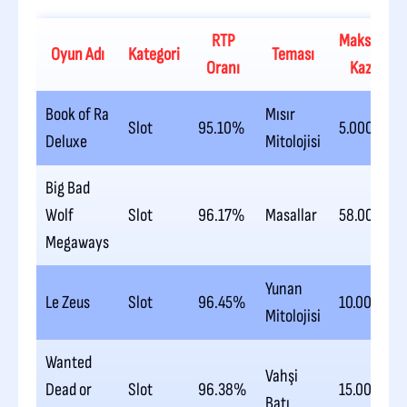
RTP
Maksimum
Oyun Adı
Kategori
Teması
Oranı
Kazanç
Book of Ra
Mısır
Slot
95.10%
5.000x
Deluxe
Mitolojisi
Big Bad
Wolf
Slot
96.17%
Masallar
58.000x
Megaways
Yunan
Le Zeus
Slot
96.45%
10.000x
Mitolojisi
Wanted
Vahşi
Dead or
Slot
96.38%
15.000x
Batı