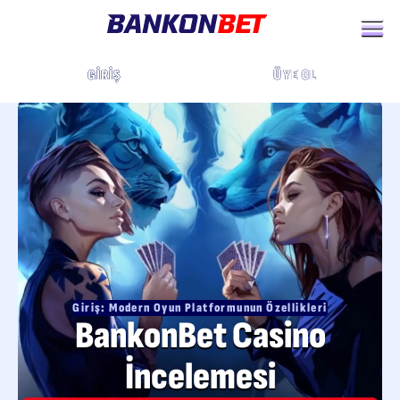
ÜYE OL
GIRIŞ
Giriş: Modern Oyun Platformunun Özellikleri
BankonBet Casino
İncelemesi