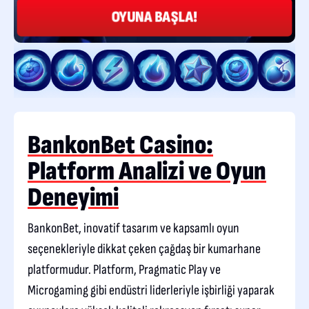
OYUNA BAŞLA!
BankonBet Casino:
Platform Analizi ve Oyun
Deneyimi
BankonBet, inovatif tasarım ve kapsamlı oyun
seçenekleriyle dikkat çeken çağdaş bir kumarhane
platformudur. Platform, Pragmatic Play ve
Microgaming gibi endüstri liderleriyle işbirliği yaparak