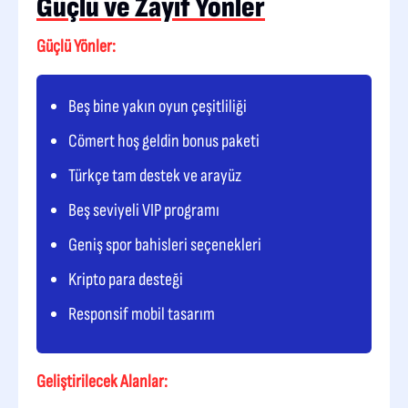
Güçlü ve Zayıf Yönler
Güçlü Yönler:
Beş bine yakın oyun çeşitliliği
Cömert hoş geldin bonus paketi
Türkçe tam destek ve arayüz
Beş seviyeli VIP programı
Geniş spor bahisleri seçenekleri
Kripto para desteği
Responsif mobil tasarım
Geliştirilecek Alanlar: