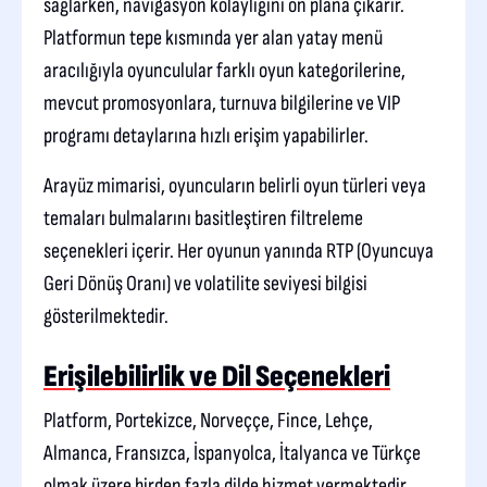
sağlarken, navigasyon kolaylığını ön plana çıkarır.
Platformun tepe kısmında yer alan yatay menü
aracılığıyla oyunculular farklı oyun kategorilerine,
mevcut promosyonlara, turnuva bilgilerine ve VIP
programı detaylarına hızlı erişim yapabilirler.
Arayüz mimarisi, oyuncuların belirli oyun türleri veya
temaları bulmalarını basitleştiren filtreleme
seçenekleri içerir. Her oyunun yanında RTP (Oyuncuya
Geri Dönüş Oranı) ve volatilite seviyesi bilgisi
gösterilmektedir.
Erişilebilirlik ve Dil Seçenekleri
Platform, Portekizce, Norveççe, Fince, Lehçe,
Almanca, Fransızca, İspanyolca, İtalyanca ve Türkçe
olmak üzere birden fazla dilde hizmet vermektedir.