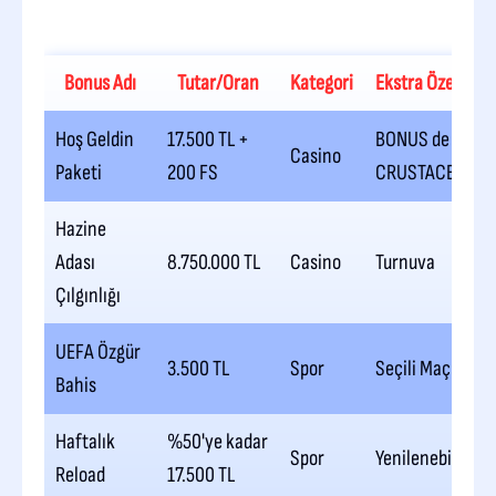
Bonus Adı
Tutar/Oran
Kategori
Ekstra Özellik
Hoş Geldin
17.500 TL +
BONUS de
Casino
Paketi
200 FS
CRUSTACEOS
Hazine
Adası
8.750.000 TL
Casino
Turnuva
Çılgınlığı
UEFA Özgür
3.500 TL
Spor
Seçili Maçlar
Bahis
Haftalık
%50'ye kadar
Spor
Yenilenebilir
Reload
17.500 TL