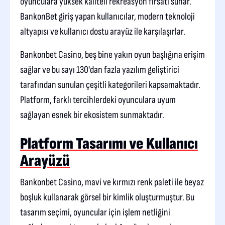
oyunculara yüksek kaliteli rekreasyon fırsatı sunar.
BankonBet giriş yapan kullanıcılar, modern teknoloji
altyapısı ve kullanıcı dostu arayüz ile karşılaşırlar.
Bankonbet Casino, beş bine yakın oyun başlığına erişim
sağlar ve bu sayı 130'dan fazla yazılım geliştirici
tarafından sunulan çeşitli kategorileri kapsamaktadır.
Platform, farklı tercihlerdeki oyunculara uyum
sağlayan esnek bir ekosistem sunmaktadır.
Platform Tasarımı ve Kullanıcı
Arayüzü
Bankonbet Casino, mavi ve kırmızı renk paleti ile beyaz
boşluk kullanarak görsel bir kimlik oluşturmuştur. Bu
tasarım seçimi, oyuncular için işlem netliğini