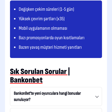
Değişken çekim süreleri (1-5 gün)
Yüksek çevrim şartları (x35)
Mobil uygulamanın olmaması
Bazı promosyonlarda oyun kısıtlamaları
Bazen yavaş müşteri hizmeti yanıtları
Sık Sorulan Sorular |
Bankonbet
BankonBet'te yeni oyunculara hangi bonuslar
sunuluyor?