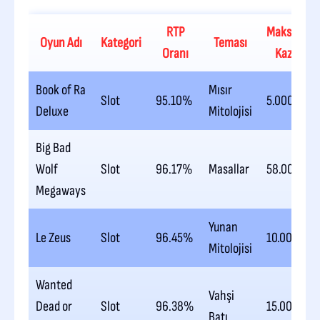
RTP
Maksimum
Oyun Adı
Kategori
Teması
Oranı
Kazanç
Book of Ra
Mısır
Slot
95.10%
5.000x
Deluxe
Mitolojisi
Big Bad
Wolf
Slot
96.17%
Masallar
58.000x
Megaways
Yunan
Le Zeus
Slot
96.45%
10.000x
Mitolojisi
Wanted
Vahşi
Dead or
Slot
96.38%
15.000x
Batı