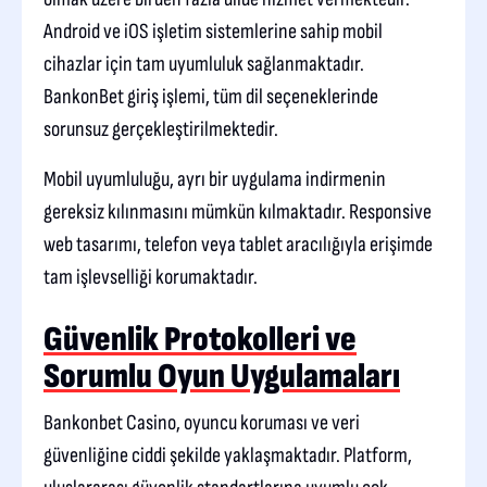
Android ve iOS işletim sistemlerine sahip mobil
cihazlar için tam uyumluluk sağlanmaktadır.
BankonBet giriş işlemi, tüm dil seçeneklerinde
sorunsuz gerçekleştirilmektedir.
Mobil uyumluluğu, ayrı bir uygulama indirmenin
gereksiz kılınmasını mümkün kılmaktadır. Responsive
web tasarımı, telefon veya tablet aracılığıyla erişimde
tam işlevselliği korumaktadır.
Güvenlik Protokolleri ve
Sorumlu Oyun Uygulamaları
Bankonbet Casino, oyuncu koruması ve veri
güvenliğine ciddi şekilde yaklaşmaktadır. Platform,