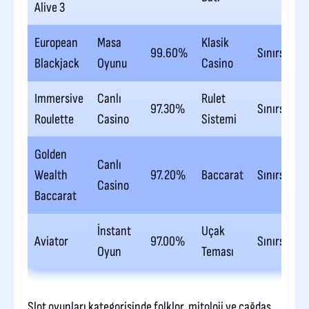
Alive 3
European
Masa
Klasik
99.60%
Sınırsız
Blackjack
Oyunu
Casino
Immersive
Canlı
Rulet
97.30%
Sınırsız
Roulette
Casino
Sistemi
Golden
Canlı
Wealth
97.20%
Baccarat
Sınırsız
Casino
Baccarat
İnstant
Uçak
Aviator
97.00%
Sınırsız
Oyun
Teması
Slot oyunları kategorisinde folklor, mitoloji ve çağdaş