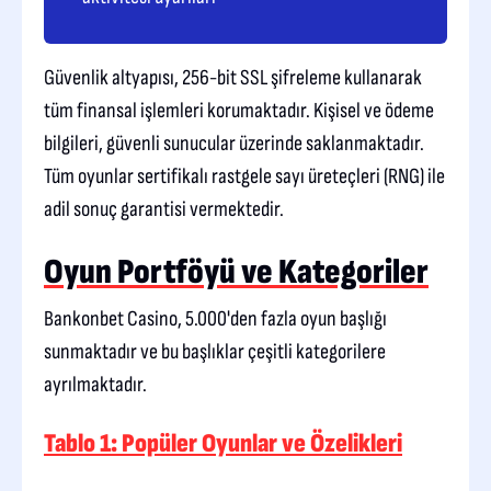
Güvenlik altyapısı, 256-bit SSL şifreleme kullanarak
tüm finansal işlemleri korumaktadır. Kişisel ve ödeme
bilgileri, güvenli sunucular üzerinde saklanmaktadır.
Tüm oyunlar sertifikalı rastgele sayı üreteçleri (RNG) ile
adil sonuç garantisi vermektedir.
Oyun Portföyü ve Kategoriler
Bankonbet Casino, 5.000'den fazla oyun başlığı
sunmaktadır ve bu başlıklar çeşitli kategorilere
ayrılmaktadır.
Tablo 1: Popüler Oyunlar ve Özelikleri