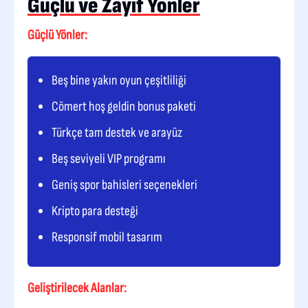
Güçlü ve Zayıf Yönler
Güçlü Yönler:
Beş bine yakın oyun çeşitliliği
Cömert hoş geldin bonus paketi
Türkçe tam destek ve arayüz
Beş seviyeli VIP programı
Geniş spor bahisleri seçenekleri
Kripto para desteği
Responsif mobil tasarım
Geliştirilecek Alanlar: