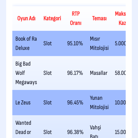
RTP
Maksimum
Oyun Adı
Kategori
Teması
Oranı
Kazanç
Book of Ra
Mısır
Slot
95.10%
5.000x
Deluxe
Mitolojisi
Big Bad
Wolf
Slot
96.17%
Masallar
58.000x
Megaways
Yunan
Le Zeus
Slot
96.45%
10.000x
Mitolojisi
Wanted
Vahşi
Dead or
Slot
96.38%
15.000x
Batı