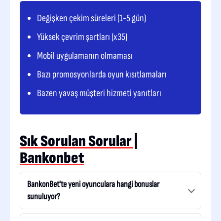
Değişken çekim süreleri (1-5 gün)
Yüksek çevrim şartları (x35)
Mobil uygulamanın olmaması
Bazı promosyonlarda oyun kısıtlamaları
Bazen yavaş müşteri hizmeti yanıtları
Sık Sorulan Sorular |
Bankonbet
BankonBet'te yeni oyunculara hangi bonuslar
sunuluyor?