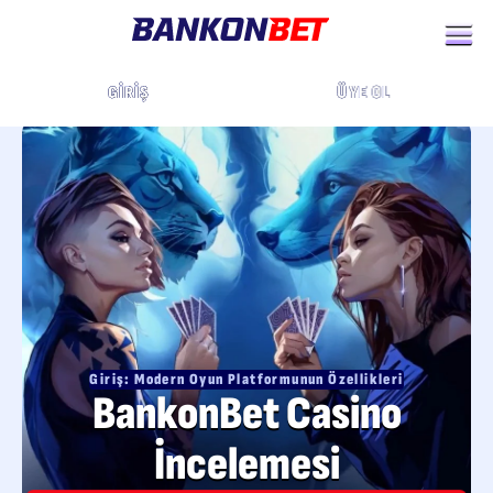
ÜYE OL
GIRIŞ
Giriş: Modern Oyun Platformunun Özellikleri
BankonBet Casino
İncelemesi