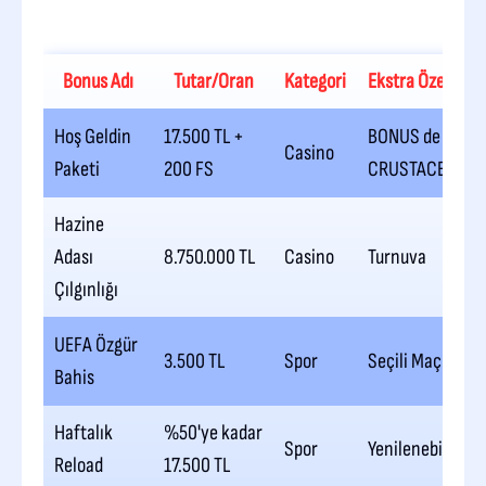
Bonus Adı
Tutar/Oran
Kategori
Ekstra Özellik
Hoş Geldin
17.500 TL +
BONUS de
Casino
Paketi
200 FS
CRUSTACEOS
Hazine
Adası
8.750.000 TL
Casino
Turnuva
Çılgınlığı
UEFA Özgür
3.500 TL
Spor
Seçili Maçlar
Bahis
Haftalık
%50'ye kadar
Spor
Yenilenebilir
Reload
17.500 TL