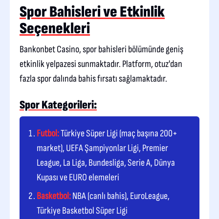
Spor Bahisleri ve Etkinlik
Seçenekleri
Bankonbet Casino, spor bahisleri bölümünde geniş
etkinlik yelpazesi sunmaktadır. Platform, otuz'dan
fazla spor dalında bahis fırsatı sağlamaktadır.
Spor Kategorileri:
Futbol:
Türkiye Süper Ligi (maç başına 200+
market), UEFA Şampiyonlar Ligi, Premier
League, La Liga, Bundesliga, Serie A, Dünya
Kupası ve EURO elemeleri
Basketbol:
NBA (canlı bahis), EuroLeague,
Türkiye Basketbol Süper Ligi