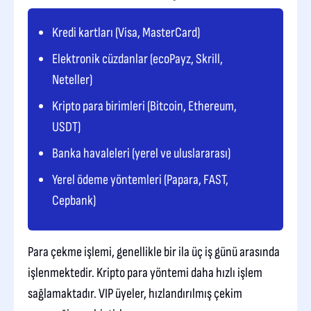
Kredi kartları (Visa, MasterCard)
Elektronik cüzdanlar (ecoPayz, Skrill,
Neteller)
Kripto para birimleri (Bitcoin, Ethereum,
USDT)
Banka havaleleri (yerel ve uluslararası)
Yerel ödeme yöntemleri (Papara, FAST,
Cepbank)
Para çekme işlemi, genellikle bir ila üç iş günü arasında
işlenmektedir. Kripto para yöntemi daha hızlı işlem
sağlamaktadır. VIP üyeler, hızlandırılmış çekim