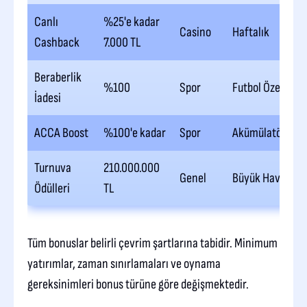
Canlı
%25'e kadar
Casino
Haftalık
Cashback
7.000 TL
Beraberlik
%100
Spor
Futbol Özel
İadesi
ACCA Boost
%100'e kadar
Spor
Akümülatör
Turnuva
210.000.000
Genel
Büyük Havuz
Ödülleri
TL
Tüm bonuslar belirli çevrim şartlarına tabidir. Minimum
yatırımlar, zaman sınırlamaları ve oynama
gereksinimleri bonus türüne göre değişmektedir.