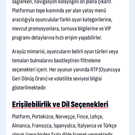
sağlarken, navigasyon kolaylığını ön plana çıkarır.
Platformun tepe kısmında yer alan yatay menü
aracılığıyla oyunculular farklı oyun kategorilerine,
mevcut promosyonlara, turnuva bilgilerine ve VIP
programı detaylarına hızlı erişim yapabilirler.
Arayüz mimarisi, oyuncuların belirli oyun türleri veya
temaları bulmalarını basitleştiren filtreleme
seçenekleri içerir. Her oyunun yanında RTP (Oyuncuya
Geri Dönüş Oranı) ve volatilite seviyesi bilgisi
gösterilmektedir.
Erişilebilirlik ve Dil Seçenekleri
Platform, Portekizce, Norveççe, Fince, Lehçe,
Almanca, Fransızca, İspanyolca, İtalyanca ve Türkçe
olmak üzere birden fazla dilde hizmet vermektedir.