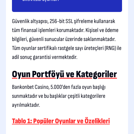
Güvenlik altyapısı, 256-bit SSL şifreleme kullanarak
tüm finansal işlemleri korumaktadır. Kişisel ve ödeme
bilgileri, güvenli sunucular üzerinde saklanmaktadır.
Tüm oyunlar sertifikalı rastgele sayı üreteçleri (RNG) ile
adil sonuç garantisi vermektedir.
Oyun Portföyü ve Kategoriler
Bankonbet Casino, 5.000'den fazla oyun başlığı
sunmaktadır ve bu başlıklar çeşitli kategorilere
ayrılmaktadır.
Tablo 1: Popüler Oyunlar ve Özelikleri