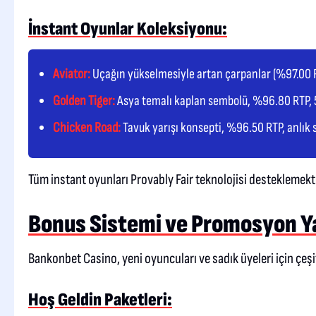
İnstant Oyunlar Koleksiyonu:
Aviator:
Uçağın yükselmesiyle artan çarpanlar (%97.00 
Golden Tiger:
Asya temalı kaplan sembolü, %96.80 RTP
Chicken Road:
Tavuk yarışı konsepti, %96.50 RTP, anlık 
Tüm instant oyunları Provably Fair teknolojisi desteklemekte
Bonus Sistemi ve Promosyon Y
Bankonbet Casino, yeni oyuncuları ve sadık üyeleri için çeşi
Hoş Geldin Paketleri: