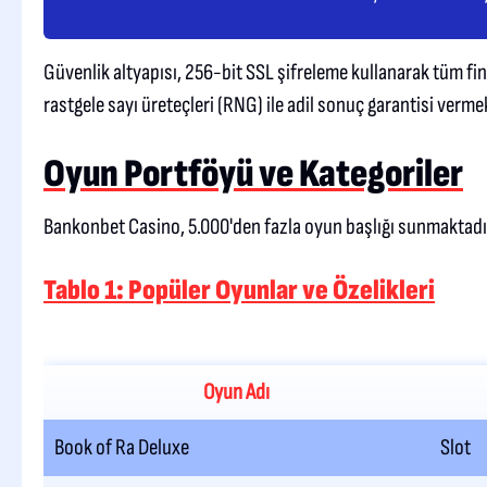
Güvenlik altyapısı, 256-bit SSL şifreleme kullanarak tüm fin
rastgele sayı üreteçleri (RNG) ile adil sonuç garantisi verme
Oyun Portföyü ve Kategoriler
Bankonbet Casino, 5.000'den fazla oyun başlığı sunmaktadır v
Tablo 1: Popüler Oyunlar ve Özelikleri
Oyun Adı
Book of Ra Deluxe
Slot