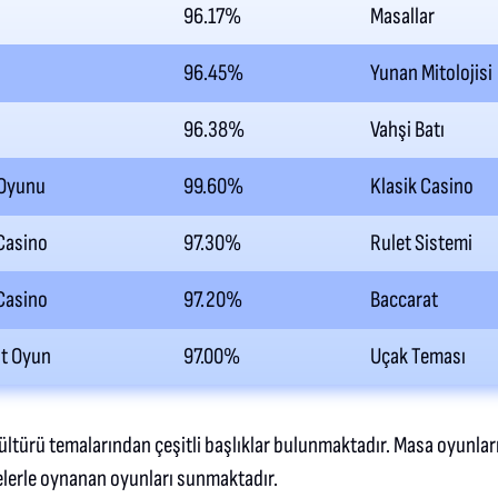
96.17%
Masallar
96.45%
Yunan Mitolojisi
96.38%
Vahşi Batı
Oyunu
99.60%
Klasik Casino
Casino
97.30%
Rulet Sistemi
Casino
97.20%
Baccarat
nt Oyun
97.00%
Uçak Teması
kültürü temalarından çeşitli başlıklar bulunmaktadır. Masa oyunlar
elerle oynanan oyunları sunmaktadır.