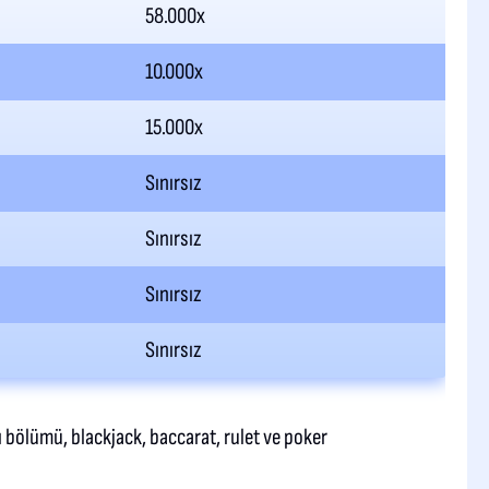
58.000x
10.000x
15.000x
Sınırsız
Sınırsız
Sınırsız
Sınırsız
ı bölümü, blackjack, baccarat, rulet ve poker