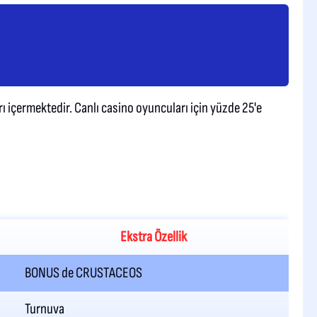
ı içermektedir. Canlı casino oyuncuları için yüzde 25'e
Ekstra Özellik
BONUS de CRUSTACEOS
Turnuva