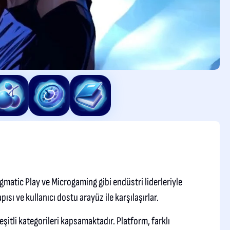
matic Play ve Microgaming gibi endüstri liderleriyle
ısı ve kullanıcı dostu arayüz ile karşılaşırlar.
şitli kategorileri kapsamaktadır. Platform, farklı