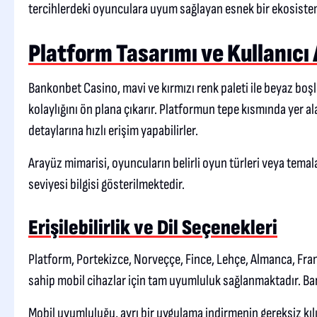
tercihlerdeki oyunculara uyum sağlayan esnek bir ekosist
Platform Tasarımı ve Kullanıcı
Bankonbet Casino, mavi ve kırmızı renk paleti ile beyaz boşl
kolaylığını ön plana çıkarır. Platformun tepe kısmında yer a
detaylarına hızlı erişim yapabilirler.
Arayüz mimarisi, oyuncuların belirli oyun türleri veya temal
seviyesi bilgisi gösterilmektedir.
Erişilebilirlik ve Dil Seçenekleri
Platform, Portekizce, Norveççe, Fince, Lehçe, Almanca, Fran
sahip mobil cihazlar için tam uyumluluk sağlanmaktadır. Ban
Mobil uyumluluğu, ayrı bir uygulama indirmenin gereksiz kıl