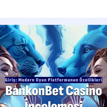
Giriş: Modern Oyun Platformunun Özellikleri
BankonBet Casino
İncelemesi