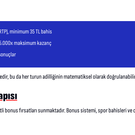
RTP), minimum 35 TL bahis
, 5.000x maksimum kazanç
sonuçlar
dir, bu da her turun adilliğinin matematiksel olarak doğrulanabili
apısı
tli bonus fırsatları sunmaktadır. Bonus sistemi, spor bahisleri ve 