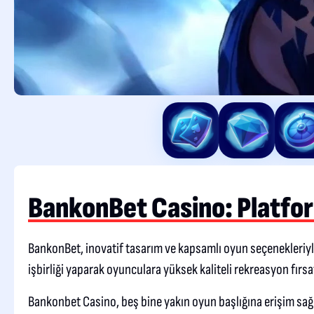
BankonBet Casino: Platfor
BankonBet, inovatif tasarım ve kapsamlı oyun seçenekleriyl
işbirliği yaparak oyunculara yüksek kaliteli rekreasyon fırsat
Bankonbet Casino, beş bine yakın oyun başlığına erişim sağlar