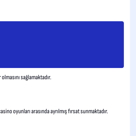
r olmasını sağlamaktadır.
casino oyunları arasında ayrılmış fırsat sunmaktadır.