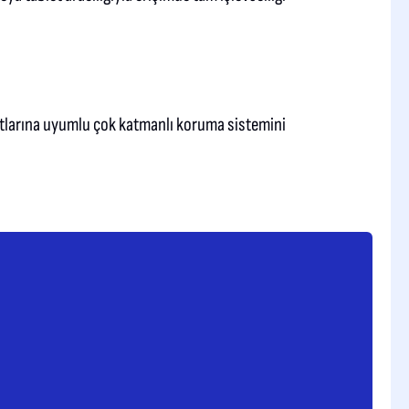
rtlarına uyumlu çok katmanlı koruma sistemini