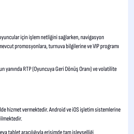
oyuncular için işlem netliğini sağlarken, navigasyon
, mevcut promosyonlara, turnuva bilgilerine ve VIP programı
unun yanında RTP (Oyuncuya Geri Dönüş Oranı) ve volatilite
lde hizmet vermektedir. Android ve iOS işletim sistemlerine
ilmektedir.
 tablet aracılığıyla erişimde tam işlevselliği