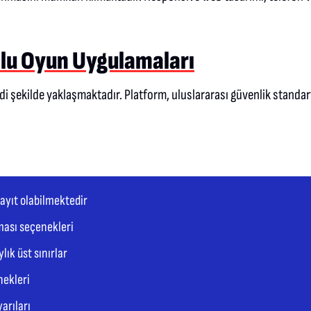
mlu Oyun Uygulamaları
i şekilde yaklaşmaktadır. Platform, uluslararası güvenlik standa
kayıt olabilmektedir
ması seçenekleri
lık üst sınırlar
nekleri
yarıları