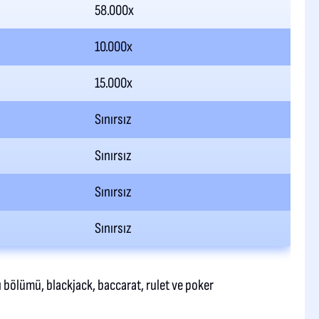
58.000x
10.000x
15.000x
Sınırsız
Sınırsız
Sınırsız
Sınırsız
ı bölümü, blackjack, baccarat, rulet ve poker