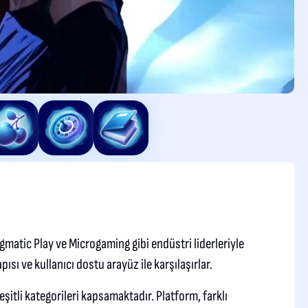
matic Play ve Microgaming gibi endüstri liderleriyle
ısı ve kullanıcı dostu arayüz ile karşılaşırlar.
şitli kategorileri kapsamaktadır. Platform, farklı