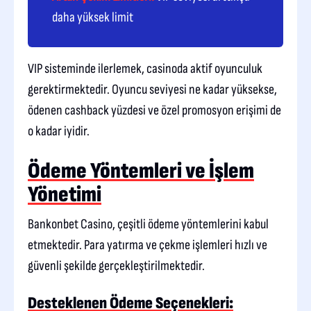
daha yüksek limit
VIP sisteminde ilerlemek, casinoda aktif oyunculuk
gerektirmektedir. Oyuncu seviyesi ne kadar yüksekse,
ödenen cashback yüzdesi ve özel promosyon erişimi de
o kadar iyidir.
Ödeme Yöntemleri ve İşlem
Yönetimi
Bankonbet Casino, çeşitli ödeme yöntemlerini kabul
etmektedir. Para yatırma ve çekme işlemleri hızlı ve
güvenli şekilde gerçekleştirilmektedir.
Desteklenen Ödeme Seçenekleri: