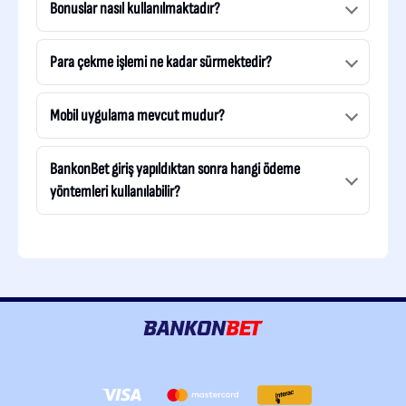
Bonuslar nasıl kullanılmaktadır?
Para çekme işlemi ne kadar sürmektedir?
Mobil uygulama mevcut mudur?
BankonBet giriş yapıldıktan sonra hangi ödeme
yöntemleri kullanılabilir?