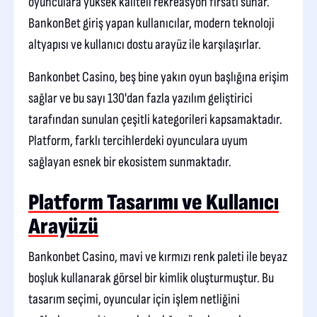
oyunculara yüksek kaliteli rekreasyon fırsatı sunar.
BankonBet giriş yapan kullanıcılar, modern teknoloji
altyapısı ve kullanıcı dostu arayüz ile karşılaşırlar.
Bankonbet Casino, beş bine yakın oyun başlığına erişim
sağlar ve bu sayı 130'dan fazla yazılım geliştirici
tarafından sunulan çeşitli kategorileri kapsamaktadır.
Platform, farklı tercihlerdeki oyunculara uyum
sağlayan esnek bir ekosistem sunmaktadır.
Platform Tasarımı ve Kullanıcı
Arayüzü
Bankonbet Casino, mavi ve kırmızı renk paleti ile beyaz
boşluk kullanarak görsel bir kimlik oluşturmuştur. Bu
tasarım seçimi, oyuncular için işlem netliğini