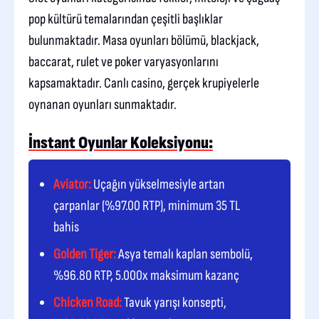
pop kültürü temalarından çeşitli başlıklar
bulunmaktadır. Masa oyunları bölümü, blackjack,
baccarat, rulet ve poker varyasyonlarını
kapsamaktadır. Canlı casino, gerçek krupiyelerle
oynanan oyunları sunmaktadır.
İnstant Oyunlar Koleksiyonu:
Aviator:
Uçağın yükselmesiyle artan
çarpanlar (%97.00 RTP), minimum 35 TL
bahis
Golden Tiger:
Asya temalı kaplan sembolü,
%96.80 RTP, 5.000x maksimum kazanç
Chicken Road:
Tavuk yarışı konsepti,