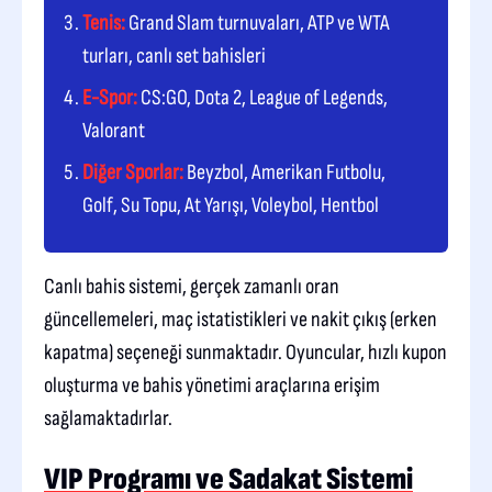
Tenis:
Grand Slam turnuvaları, ATP ve WTA
turları, canlı set bahisleri
E-Spor:
CS:GO, Dota 2, League of Legends,
Valorant
Diğer Sporlar:
Beyzbol, Amerikan Futbolu,
Golf, Su Topu, At Yarışı, Voleybol, Hentbol
Canlı bahis sistemi, gerçek zamanlı oran
güncellemeleri, maç istatistikleri ve nakit çıkış (erken
kapatma) seçeneği sunmaktadır. Oyuncular, hızlı kupon
oluşturma ve bahis yönetimi araçlarına erişim
sağlamaktadırlar.
VIP Programı ve Sadakat Sistemi