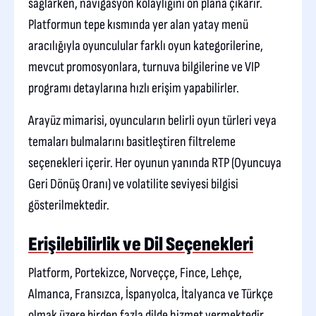
sağlarken, navigasyon kolaylığını ön plana çıkarır.
Platformun tepe kısmında yer alan yatay menü
aracılığıyla oyunculular farklı oyun kategorilerine,
mevcut promosyonlara, turnuva bilgilerine ve VIP
programı detaylarına hızlı erişim yapabilirler.
Arayüz mimarisi, oyuncuların belirli oyun türleri veya
temaları bulmalarını basitleştiren filtreleme
seçenekleri içerir. Her oyunun yanında RTP (Oyuncuya
Geri Dönüş Oranı) ve volatilite seviyesi bilgisi
gösterilmektedir.
Erişilebilirlik ve Dil Seçenekleri
Platform, Portekizce, Norveççe, Fince, Lehçe,
Almanca, Fransızca, İspanyolca, İtalyanca ve Türkçe
olmak üzere birden fazla dilde hizmet vermektedir.