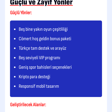
Güçlü ve Zayıf Yönler
Güçlü Yönler:
Beş bine yakın oyun çeşitliliği
Cömert hoş geldin bonus paketi
Türkçe tam destek ve arayüz
Beş seviyeli VIP programı
Geniş spor bahisleri seçenekleri
Kripto para desteği
Responsif mobil tasarım
Geliştirilecek Alanlar: