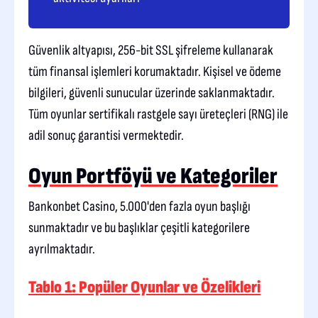
Güvenlik altyapısı, 256-bit SSL şifreleme kullanarak
tüm finansal işlemleri korumaktadır. Kişisel ve ödeme
bilgileri, güvenli sunucular üzerinde saklanmaktadır.
Tüm oyunlar sertifikalı rastgele sayı üreteçleri (RNG) ile
adil sonuç garantisi vermektedir.
Oyun Portföyü ve Kategoriler
Bankonbet Casino, 5.000'den fazla oyun başlığı
sunmaktadır ve bu başlıklar çeşitli kategorilere
ayrılmaktadır.
Tablo 1: Popüler Oyunlar ve Özelikleri