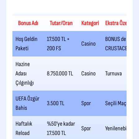
Bonus Adı
Tutar/Oran
Kategori
Ekstra Özellik
Hoş Geldin
17.500 TL +
BONUS de
Casino
Paketi
200 FS
CRUSTACEOS
Hazine
Adası
8.750.000 TL
Casino
Turnuva
Çılgınlığı
UEFA Özgür
3.500 TL
Spor
Seçili Maçlar
Bahis
Haftalık
%50'ye kadar
Spor
Yenilenebilir
Reload
17.500 TL