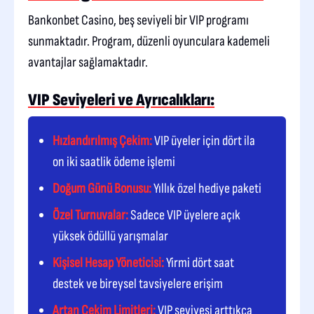
Bankonbet Casino, beş seviyeli bir VIP programı
sunmaktadır. Program, düzenli oyunculara kademeli
avantajlar sağlamaktadır.
VIP Seviyeleri ve Ayrıcalıkları:
Hızlandırılmış Çekim:
VIP üyeler için dört ila
on iki saatlik ödeme işlemi
Doğum Günü Bonusu:
Yıllık özel hediye paketi
Özel Turnuvalar:
Sadece VIP üyelere açık
yüksek ödüllü yarışmalar
Kişisel Hesap Yöneticisi:
Yirmi dört saat
destek ve bireysel tavsiyelere erişim
Artan Çekim Limitleri:
VIP seviyesi arttıkça