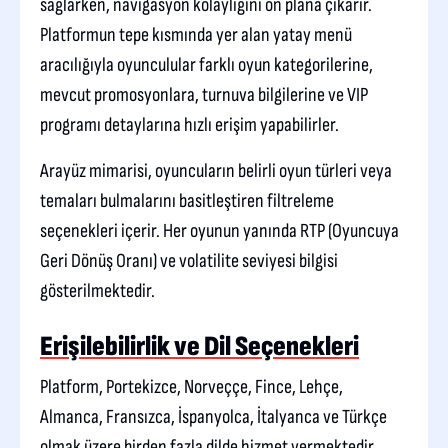
sağlarken, navigasyon kolaylığını ön plana çıkarır.
Platformun tepe kısmında yer alan yatay menü
aracılığıyla oyunculular farklı oyun kategorilerine,
mevcut promosyonlara, turnuva bilgilerine ve VIP
programı detaylarına hızlı erişim yapabilirler.
Arayüz mimarisi, oyuncuların belirli oyun türleri veya
temaları bulmalarını basitleştiren filtreleme
seçenekleri içerir. Her oyunun yanında RTP (Oyuncuya
Geri Dönüş Oranı) ve volatilite seviyesi bilgisi
gösterilmektedir.
Erişilebilirlik ve Dil Seçenekleri
Platform, Portekizce, Norveççe, Fince, Lehçe,
Almanca, Fransızca, İspanyolca, İtalyanca ve Türkçe
olmak üzere birden fazla dilde hizmet vermektedir.