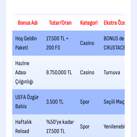
Bonus Adı
Tutar/Oran
Kategori
Ekstra Özellik
Hoş Geldin
17.500 TL +
BONUS de
Casino
Paketi
200 FS
CRUSTACEOS
Hazine
Adası
8.750.000 TL
Casino
Turnuva
Çılgınlığı
UEFA Özgür
3.500 TL
Spor
Seçili Maçlar
Bahis
Haftalık
%50'ye kadar
Spor
Yenilenebilir
Reload
17.500 TL