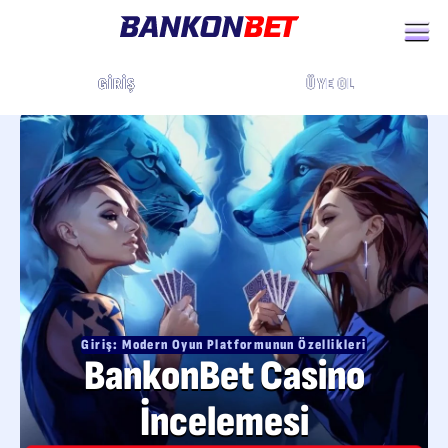
ÜYE OL
GIRIŞ
Giriş: Modern Oyun Platformunun Özellikleri
BankonBet Casino
İncelemesi