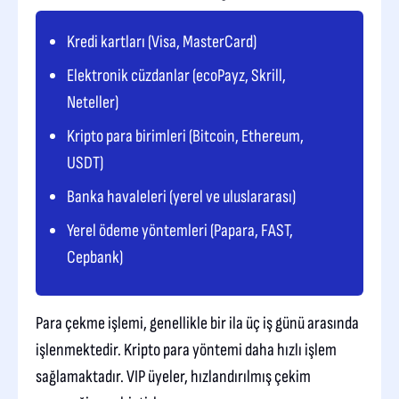
Kredi kartları (Visa, MasterCard)
Elektronik cüzdanlar (ecoPayz, Skrill,
Neteller)
Kripto para birimleri (Bitcoin, Ethereum,
USDT)
Banka havaleleri (yerel ve uluslararası)
Yerel ödeme yöntemleri (Papara, FAST,
Cepbank)
Para çekme işlemi, genellikle bir ila üç iş günü arasında
işlenmektedir. Kripto para yöntemi daha hızlı işlem
sağlamaktadır. VIP üyeler, hızlandırılmış çekim