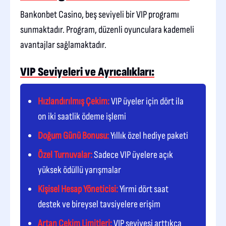
Bankonbet Casino, beş seviyeli bir VIP programı
sunmaktadır. Program, düzenli oyunculara kademeli
avantajlar sağlamaktadır.
VIP Seviyeleri ve Ayrıcalıkları:
Hızlandırılmış Çekim:
VIP üyeler için dört ila
on iki saatlik ödeme işlemi
Doğum Günü Bonusu:
Yıllık özel hediye paketi
Özel Turnuvalar:
Sadece VIP üyelere açık
yüksek ödüllü yarışmalar
Kişisel Hesap Yöneticisi:
Yirmi dört saat
destek ve bireysel tavsiyelere erişim
Artan Çekim Limitleri:
VIP seviyesi arttıkça