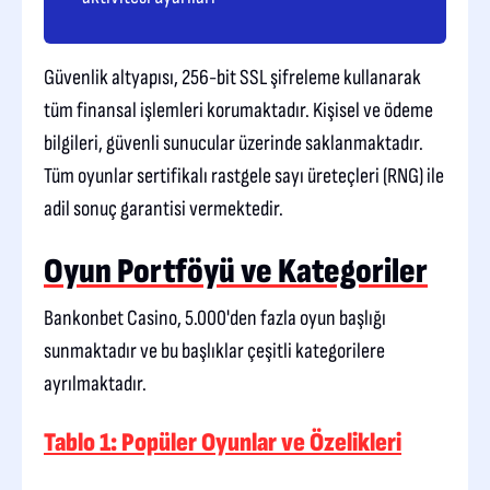
Güvenlik altyapısı, 256-bit SSL şifreleme kullanarak
tüm finansal işlemleri korumaktadır. Kişisel ve ödeme
bilgileri, güvenli sunucular üzerinde saklanmaktadır.
Tüm oyunlar sertifikalı rastgele sayı üreteçleri (RNG) ile
adil sonuç garantisi vermektedir.
Oyun Portföyü ve Kategoriler
Bankonbet Casino, 5.000'den fazla oyun başlığı
sunmaktadır ve bu başlıklar çeşitli kategorilere
ayrılmaktadır.
Tablo 1: Popüler Oyunlar ve Özelikleri