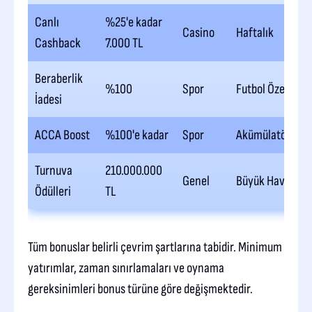
Canlı
%25'e kadar
Casino
Haftalık
Cashback
7.000 TL
Beraberlik
%100
Spor
Futbol Özel
İadesi
ACCA Boost
%100'e kadar
Spor
Akümülatör
Turnuva
210.000.000
Genel
Büyük Havuz
Ödülleri
TL
Tüm bonuslar belirli çevrim şartlarına tabidir. Minimum
yatırımlar, zaman sınırlamaları ve oynama
gereksinimleri bonus türüne göre değişmektedir.