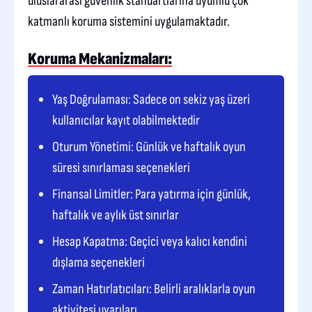
uluslararası güvenlik standartlarına uyumlu çok
katmanlı koruma sistemini uygulamaktadır.
Koruma Mekanizmaları:
Yaş Doğrulaması: Sadece on sekiz yaş üzeri
kullanıcılar kayıt olabilmektedir
Oturum Yönetimi: Günlük ve haftalık oyun
süresi sınırlaması seçenekleri
Finansal Limitler: Para yatırma için günlük,
haftalık ve aylık üst sınırlar
Hesap Kapatma: Geçici veya kalıcı kendini
dışlama seçenekleri
Zaman Hatırlatıcıları: Belirli aralıklarla oyun
aktivitesi uyarıları