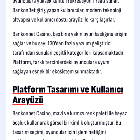
oyunculara yüksek kaliteli rekreasyon fırsatı sunar.
BankonBet giriş yapan kullanıcılar, modern teknoloji
altyapısı ve kullanıcı dostu arayüz ile karşılaşırlar.
Bankonbet Casino, beş bine yakın oyun başlığına erişim
sağlar ve bu sayı 130'dan fazla yazılım geliştirici
tarafından sunulan çeşitli kategorileri kapsamaktadır.
Platform, farklı tercihlerdeki oyunculara uyum
sağlayan esnek bir ekosistem sunmaktadır.
Platform Tasarımı ve Kullanıcı
Arayüzü
Bankonbet Casino, mavi ve kırmızı renk paleti ile beyaz
boşluk kullanarak görsel bir kimlik oluşturmuştur. Bu
tasarım seçimi, oyuncular için işlem netliğini