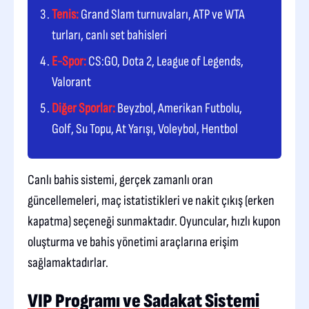
Tenis:
Grand Slam turnuvaları, ATP ve WTA
turları, canlı set bahisleri
E-Spor:
CS:GO, Dota 2, League of Legends,
Valorant
Diğer Sporlar:
Beyzbol, Amerikan Futbolu,
Golf, Su Topu, At Yarışı, Voleybol, Hentbol
Canlı bahis sistemi, gerçek zamanlı oran
güncellemeleri, maç istatistikleri ve nakit çıkış (erken
kapatma) seçeneği sunmaktadır. Oyuncular, hızlı kupon
oluşturma ve bahis yönetimi araçlarına erişim
sağlamaktadırlar.
VIP Programı ve Sadakat Sistemi