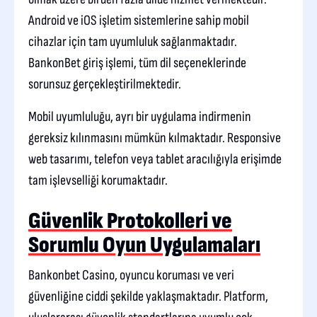
Android ve iOS işletim sistemlerine sahip mobil
cihazlar için tam uyumluluk sağlanmaktadır.
BankonBet giriş işlemi, tüm dil seçeneklerinde
sorunsuz gerçekleştirilmektedir.
Mobil uyumluluğu, ayrı bir uygulama indirmenin
gereksiz kılınmasını mümkün kılmaktadır. Responsive
web tasarımı, telefon veya tablet aracılığıyla erişimde
tam işlevselliği korumaktadır.
Güvenlik Protokolleri ve
Sorumlu Oyun Uygulamaları
Bankonbet Casino, oyuncu koruması ve veri
güvenliğine ciddi şekilde yaklaşmaktadır. Platform,