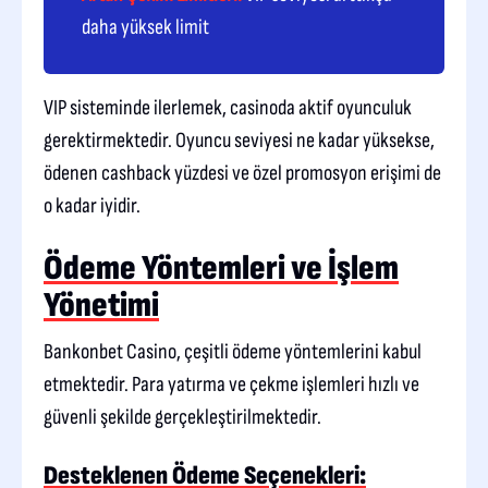
daha yüksek limit
VIP sisteminde ilerlemek, casinoda aktif oyunculuk
gerektirmektedir. Oyuncu seviyesi ne kadar yüksekse,
ödenen cashback yüzdesi ve özel promosyon erişimi de
o kadar iyidir.
Ödeme Yöntemleri ve İşlem
Yönetimi
Bankonbet Casino, çeşitli ödeme yöntemlerini kabul
etmektedir. Para yatırma ve çekme işlemleri hızlı ve
güvenli şekilde gerçekleştirilmektedir.
Desteklenen Ödeme Seçenekleri: