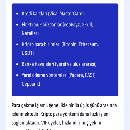
Kredi kartları (Visa, MasterCard)
Elektronik cüzdanlar (ecoPayz, Skrill,
Neteller)
Kripto para birimleri (Bitcoin, Ethereum,
USDT)
Banka havaleleri (yerel ve uluslararası)
Yerel ödeme yöntemleri (Papara, FAST,
Cepbank)
Para çekme işlemi, genellikle bir ila üç iş günü arasında
işlenmektedir. Kripto para yöntemi daha hızlı işlem
sağlamaktadır. VIP üyeler, hızlandırılmış çekim