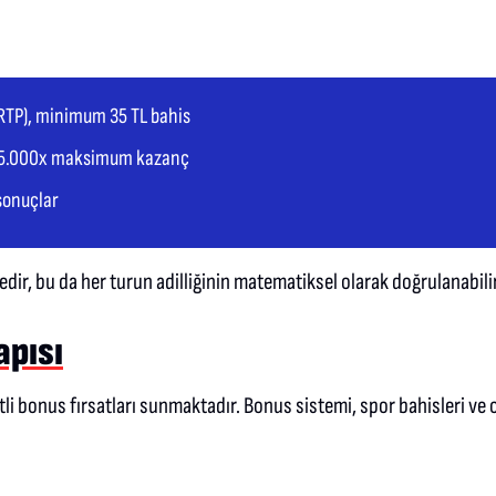
RTP), minimum 35 TL bahis
, 5.000x maksimum kazanç
sonuçlar
dir, bu da her turun adilliğinin matematiksel olarak doğrulanabili
apısı
tli bonus fırsatları sunmaktadır. Bonus sistemi, spor bahisleri ve 