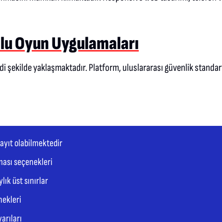
mlu Oyun Uygulamaları
i şekilde yaklaşmaktadır. Platform, uluslararası güvenlik standa
kayıt olabilmektedir
ması seçenekleri
lık üst sınırlar
nekleri
yarıları