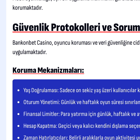
korumaktadır.
Güvenlik Protokolleri ve Soru
Bankonbet Casino, oyuncu koruması ve veri güvenliğine cidd
uygulamaktadır.
Koruma Mekanizmaları:
Yaş Doğrulaması: Sadece on sekiz yaş üzeri kullanıcılar 
Oturum Yönetimi: Günlük ve haftalık oyun süresi sınırla
Finansal Limitler: Para yatırma için günlük, haftalık ve ay
Hesap Kapatma: Geçici veya kalıcı kendini dışlama seçe
Zaman Hatırlatıcıları: Belirli aralıklarla oyun aktivitesi u