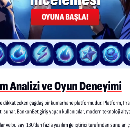
OYUNA BAŞLA!
m Analizi ve Oyun Deneyimi
e dikkat çeken çağdaş bir kumarhane platformudur. Platform, Prag
ı sunar. BankonBet giriş yapan kullanıcılar, modern teknoloji altyap
 ve bu sayı 130'dan fazla yazılım geliştirici tarafından sunulan çe