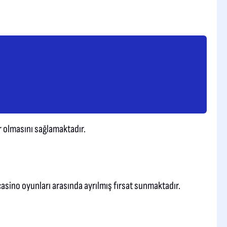
r olmasını sağlamaktadır.
casino oyunları arasında ayrılmış fırsat sunmaktadır.