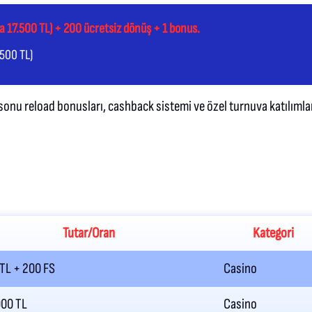
a 17.500 TL) + 200 ücretsiz dönüş + 1 bonus.
.500 TL)
onu reload bonusları, cashback sistemi ve özel turnuva katılımlar
Tutar/Oran
Kategori
 TL + 200 FS
Casino
000 TL
Casino