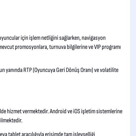
oyuncular için işlem netliğini sağlarken, navigasyon
, mevcut promosyonlara, turnuva bilgilerine ve VIP programı
unun yanında RTP (Oyuncuya Geri Dönüş Oranı) ve volatilite
lde hizmet vermektedir. Android ve iOS işletim sistemlerine
ilmektedir.
 tablet aracılığıyla erişimde tam işlevselliği