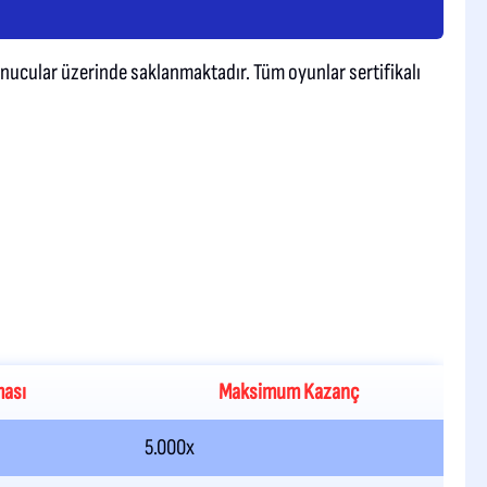
sunucular üzerinde saklanmaktadır. Tüm oyunlar sertifikalı
ası
Maksimum Kazanç
5.000x