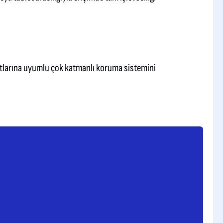
rtlarına uyumlu çok katmanlı koruma sistemini