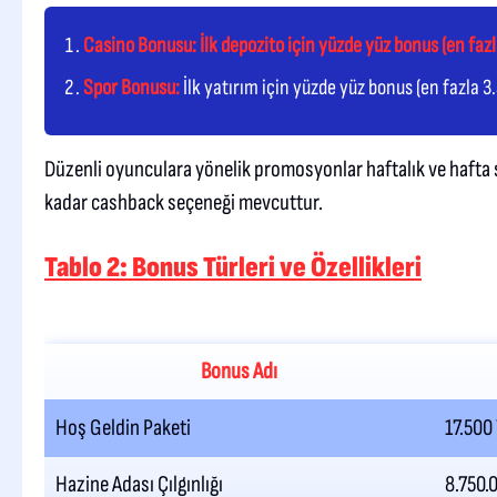
Casino Bonusu: İlk depozito için yüzde yüz bonus (en fazl
Spor Bonusu:
İlk yatırım için yüzde yüz bonus (en fazla 3
Düzenli oyunculara yönelik promosyonlar haftalık ve hafta s
kadar cashback seçeneği mevcuttur.
Tablo 2: Bonus Türleri ve Özellikleri
Bonus Adı
Hoş Geldin Paketi
17.500
Hazine Adası Çılgınlığı
8.750.