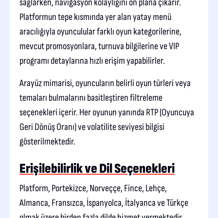
sağlarken, navigasyon kolaylığını ön plana çıkarır.
Platformun tepe kısmında yer alan yatay menü
aracılığıyla oyunculular farklı oyun kategorilerine,
mevcut promosyonlara, turnuva bilgilerine ve VIP
programı detaylarına hızlı erişim yapabilirler.
Arayüz mimarisi, oyuncuların belirli oyun türleri veya
temaları bulmalarını basitleştiren filtreleme
seçenekleri içerir. Her oyunun yanında RTP (Oyuncuya
Geri Dönüş Oranı) ve volatilite seviyesi bilgisi
gösterilmektedir.
Erişilebilirlik ve Dil Seçenekleri
Platform, Portekizce, Norveççe, Fince, Lehçe,
Almanca, Fransızca, İspanyolca, İtalyanca ve Türkçe
olmak üzere birden fazla dilde hizmet vermektedir.