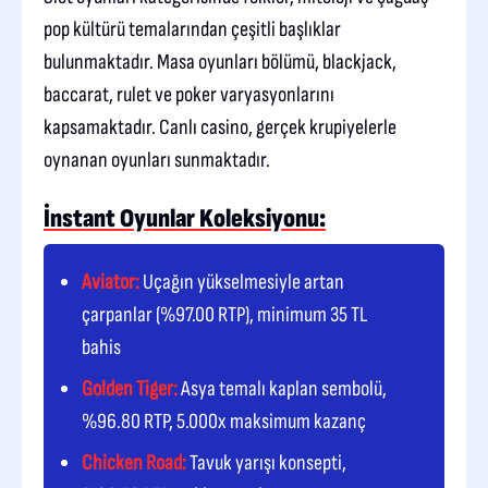
pop kültürü temalarından çeşitli başlıklar
bulunmaktadır. Masa oyunları bölümü, blackjack,
baccarat, rulet ve poker varyasyonlarını
kapsamaktadır. Canlı casino, gerçek krupiyelerle
oynanan oyunları sunmaktadır.
İnstant Oyunlar Koleksiyonu:
Aviator:
Uçağın yükselmesiyle artan
çarpanlar (%97.00 RTP), minimum 35 TL
bahis
Golden Tiger:
Asya temalı kaplan sembolü,
%96.80 RTP, 5.000x maksimum kazanç
Chicken Road:
Tavuk yarışı konsepti,