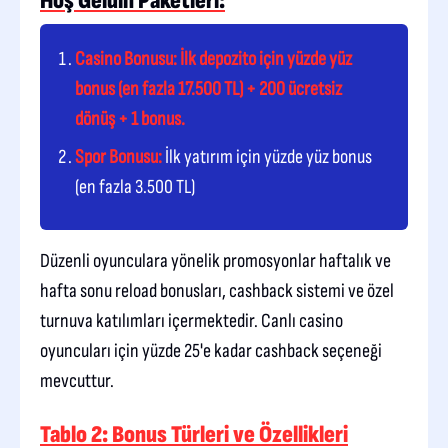
Hoş Geldin Paketleri:
Casino Bonusu: İlk depozito için yüzde yüz
bonus (en fazla 17.500 TL) + 200 ücretsiz
dönüş + 1 bonus.
Spor Bonusu:
İlk yatırım için yüzde yüz bonus
(en fazla 3.500 TL)
Düzenli oyunculara yönelik promosyonlar haftalık ve
hafta sonu reload bonusları, cashback sistemi ve özel
turnuva katılımları içermektedir. Canlı casino
oyuncuları için yüzde 25'e kadar cashback seçeneği
mevcuttur.
Tablo 2: Bonus Türleri ve Özellikleri