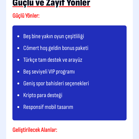
Güçlü ve Zayıf Yönler
Güçlü Yönler:
Beş bine yakın oyun çeşitliliği
Cömert hoş geldin bonus paketi
Türkçe tam destek ve arayüz
Beş seviyeli VIP programı
Geniş spor bahisleri seçenekleri
Kripto para desteği
Responsif mobil tasarım
Geliştirilecek Alanlar: