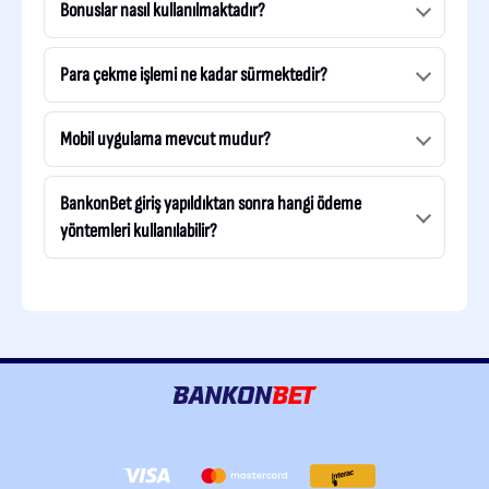
Bonuslar nasıl kullanılmaktadır?
Para çekme işlemi ne kadar sürmektedir?
Mobil uygulama mevcut mudur?
BankonBet giriş yapıldıktan sonra hangi ödeme
yöntemleri kullanılabilir?