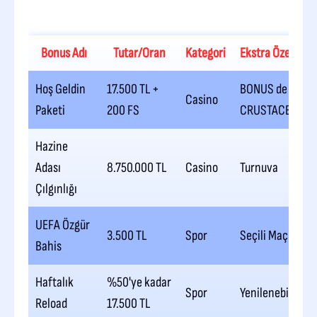
Bonus Adı
Tutar/Oran
Kategori
Ekstra Özellik
Hoş Geldin
17.500 TL +
BONUS de
Casino
Paketi
200 FS
CRUSTACEOS
Hazine
Adası
8.750.000 TL
Casino
Turnuva
Çılgınlığı
UEFA Özgür
3.500 TL
Spor
Seçili Maçlar
Bahis
Haftalık
%50'ye kadar
Spor
Yenilenebilir
Reload
17.500 TL