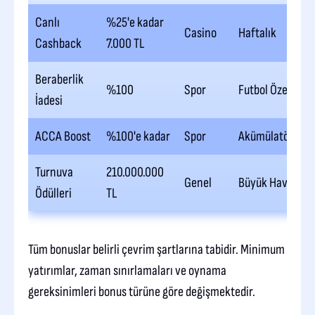
Canlı
%25'e kadar
Casino
Haftalık
Cashback
7.000 TL
Beraberlik
%100
Spor
Futbol Özel
İadesi
ACCA Boost
%100'e kadar
Spor
Akümülatör
Turnuva
210.000.000
Genel
Büyük Havuz
Ödülleri
TL
Tüm bonuslar belirli çevrim şartlarına tabidir. Minimum
yatırımlar, zaman sınırlamaları ve oynama
gereksinimleri bonus türüne göre değişmektedir.