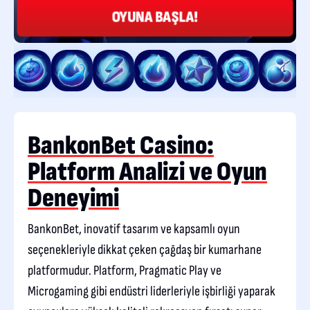
OYUNA BAŞLA!
BankonBet Casino:
Platform Analizi ve Oyun
Deneyimi
BankonBet, inovatif tasarım ve kapsamlı oyun
seçenekleriyle dikkat çeken çağdaş bir kumarhane
platformudur. Platform, Pragmatic Play ve
Microgaming gibi endüstri liderleriyle işbirliği yaparak