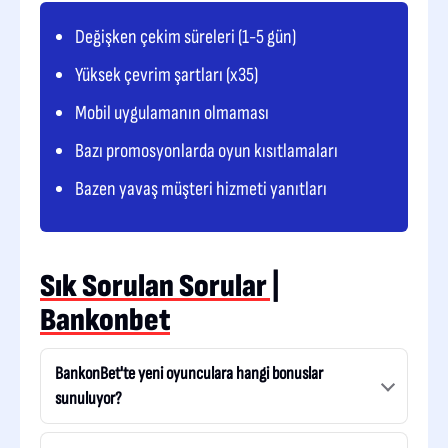
Değişken çekim süreleri (1-5 gün)
Yüksek çevrim şartları (x35)
Mobil uygulamanın olmaması
Bazı promosyonlarda oyun kısıtlamaları
Bazen yavaş müşteri hizmeti yanıtları
Sık Sorulan Sorular |
Bankonbet
BankonBet'te yeni oyunculara hangi bonuslar
sunuluyor?