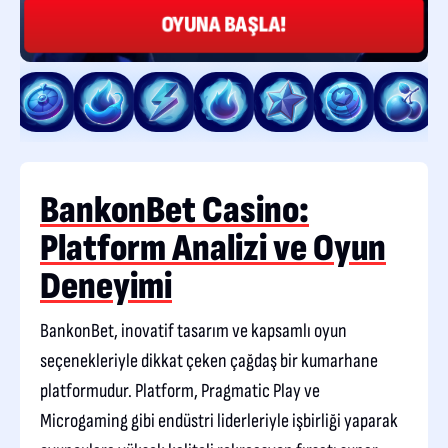
OYUNA BAŞLA!
BankonBet Casino:
Platform Analizi ve Oyun
Deneyimi
BankonBet, inovatif tasarım ve kapsamlı oyun
seçenekleriyle dikkat çeken çağdaş bir kumarhane
platformudur. Platform, Pragmatic Play ve
Microgaming gibi endüstri liderleriyle işbirliği yaparak