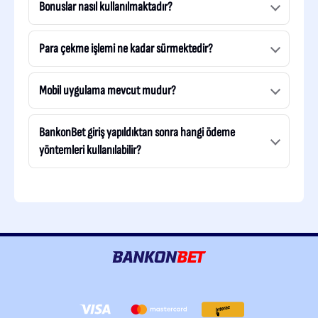
Bonuslar nasıl kullanılmaktadır?
Para çekme işlemi ne kadar sürmektedir?
Mobil uygulama mevcut mudur?
BankonBet giriş yapıldıktan sonra hangi ödeme
yöntemleri kullanılabilir?