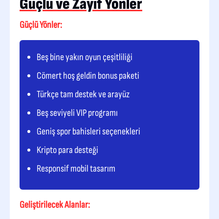
Güçlü ve Zayıf Yönler
Güçlü Yönler:
Beş bine yakın oyun çeşitliliği
Cömert hoş geldin bonus paketi
Türkçe tam destek ve arayüz
Beş seviyeli VIP programı
Geniş spor bahisleri seçenekleri
Kripto para desteği
Responsif mobil tasarım
Geliştirilecek Alanlar: