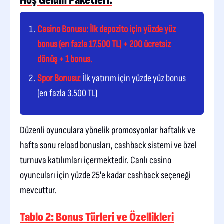
Hoş Geldin Paketleri:
Casino Bonusu: İlk depozito için yüzde yüz
bonus (en fazla 17.500 TL) + 200 ücretsiz
dönüş + 1 bonus.
Spor Bonusu:
İlk yatırım için yüzde yüz bonus
(en fazla 3.500 TL)
Düzenli oyunculara yönelik promosyonlar haftalık ve
hafta sonu reload bonusları, cashback sistemi ve özel
turnuva katılımları içermektedir. Canlı casino
oyuncuları için yüzde 25'e kadar cashback seçeneği
mevcuttur.
Tablo 2: Bonus Türleri ve Özellikleri