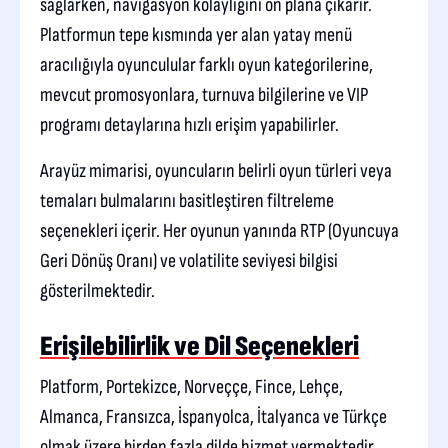
sağlarken, navigasyon kolaylığını ön plana çıkarır.
Platformun tepe kısmında yer alan yatay menü
aracılığıyla oyunculular farklı oyun kategorilerine,
mevcut promosyonlara, turnuva bilgilerine ve VIP
programı detaylarına hızlı erişim yapabilirler.
Arayüz mimarisi, oyuncuların belirli oyun türleri veya
temaları bulmalarını basitleştiren filtreleme
seçenekleri içerir. Her oyunun yanında RTP (Oyuncuya
Geri Dönüş Oranı) ve volatilite seviyesi bilgisi
gösterilmektedir.
Erişilebilirlik ve Dil Seçenekleri
Platform, Portekizce, Norveççe, Fince, Lehçe,
Almanca, Fransızca, İspanyolca, İtalyanca ve Türkçe
olmak üzere birden fazla dilde hizmet vermektedir.