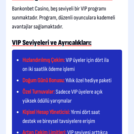
Bankonbet Casino, beş seviyeli bir VIP programı
sunmaktadır. Program, düzenli oyunculara kademeli
avantajlar sağlamaktadır.
VIP Seviyeleri ve Ayrıcalıkları:
Hızlandırılmış Çekim:
VIP üyeler için dört ila
on iki saatlik ödeme işlemi
Doğum Günü Bonusu:
Yıllık özel hediye paketi
Özel Turnuvalar:
Sadece VIP üyelere açık
yüksek ödüllü yarışmalar
Kişisel Hesap Yöneticisi:
Yirmi dört saat
destek ve bireysel tavsiyelere erişim
Artan Çekim Limitleri:
VIP seviyesi arttıkça