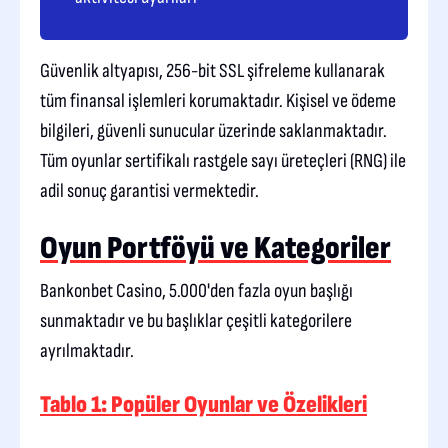
Güvenlik altyapısı, 256-bit SSL şifreleme kullanarak
tüm finansal işlemleri korumaktadır. Kişisel ve ödeme
bilgileri, güvenli sunucular üzerinde saklanmaktadır.
Tüm oyunlar sertifikalı rastgele sayı üreteçleri (RNG) ile
adil sonuç garantisi vermektedir.
Oyun Portföyü ve Kategoriler
Bankonbet Casino, 5.000'den fazla oyun başlığı
sunmaktadır ve bu başlıklar çeşitli kategorilere
ayrılmaktadır.
Tablo 1: Popüler Oyunlar ve Özelikleri