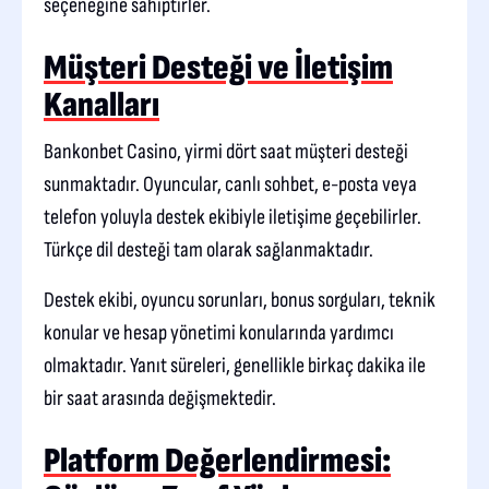
seçeneğine sahiptirler.
Müşteri Desteği ve İletişim
Kanalları
Bankonbet Casino, yirmi dört saat müşteri desteği
sunmaktadır. Oyuncular, canlı sohbet, e-posta veya
telefon yoluyla destek ekibiyle iletişime geçebilirler.
Türkçe dil desteği tam olarak sağlanmaktadır.
Destek ekibi, oyuncu sorunları, bonus sorguları, teknik
konular ve hesap yönetimi konularında yardımcı
olmaktadır. Yanıt süreleri, genellikle birkaç dakika ile
bir saat arasında değişmektedir.
Platform Değerlendirmesi: