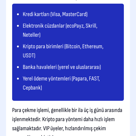
Kredi kartları (Visa, MasterCard)
Elektronik cüzdanlar (ecoPayz, Skrill,
Neteller)
Kripto para birimleri (Bitcoin, Ethereum,
USDT)
Banka havaleleri (yerel ve uluslararası)
Yerel ödeme yöntemleri (Papara, FAST,
Cepbank)
Para çekme işlemi, genellikle bir ila üç iş günü arasında
işlenmektedir. Kripto para yöntemi daha hızlı işlem
sağlamaktadır. VIP üyeler, hızlandırılmış çekim