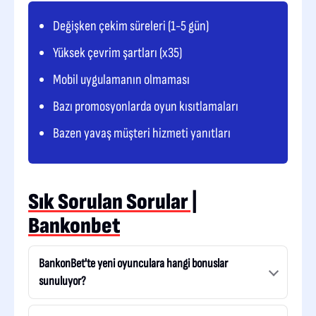
Değişken çekim süreleri (1-5 gün)
Yüksek çevrim şartları (x35)
Mobil uygulamanın olmaması
Bazı promosyonlarda oyun kısıtlamaları
Bazen yavaş müşteri hizmeti yanıtları
Sık Sorulan Sorular |
Bankonbet
BankonBet'te yeni oyunculara hangi bonuslar
sunuluyor?