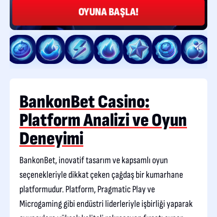
OYUNA BAŞLA!
BankonBet Casino:
Platform Analizi ve Oyun
Deneyimi
BankonBet, inovatif tasarım ve kapsamlı oyun
seçenekleriyle dikkat çeken çağdaş bir kumarhane
platformudur. Platform, Pragmatic Play ve
Microgaming gibi endüstri liderleriyle işbirliği yaparak