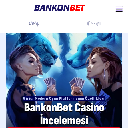
ÜYE OL
GIRIŞ
Giriş: Modern Oyun Platformunun Özellikleri
BankonBet Casino
İncelemesi