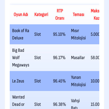
RTP
Maksimum
Oyun Adı
Kategori
Teması
Oranı
Kazanç
Book of Ra
Mısır
Slot
95.10%
5.000x
Deluxe
Mitolojisi
Big Bad
Wolf
Slot
96.17%
Masallar
58.000x
Megaways
Yunan
Le Zeus
Slot
96.45%
10.000x
Mitolojisi
Wanted
Vahşi
Dead or
Slot
96.38%
15.000x
Batı