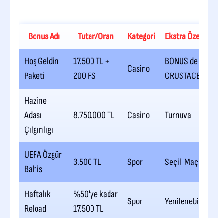
Bonus Adı
Tutar/Oran
Kategori
Ekstra Özellik
Hoş Geldin
17.500 TL +
BONUS de
Casino
Paketi
200 FS
CRUSTACEOS
Hazine
Adası
8.750.000 TL
Casino
Turnuva
Çılgınlığı
UEFA Özgür
3.500 TL
Spor
Seçili Maçlar
Bahis
Haftalık
%50'ye kadar
Spor
Yenilenebilir
Reload
17.500 TL