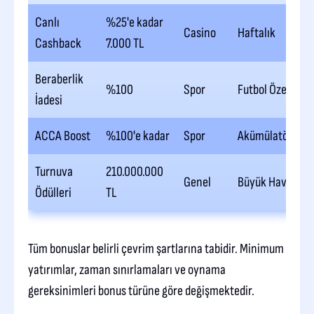
Canlı
%25'e kadar
Casino
Haftalık
Cashback
7.000 TL
Beraberlik
%100
Spor
Futbol Özel
İadesi
ACCA Boost
%100'e kadar
Spor
Akümülatör
Turnuva
210.000.000
Genel
Büyük Havuz
Ödülleri
TL
Tüm bonuslar belirli çevrim şartlarına tabidir. Minimum
yatırımlar, zaman sınırlamaları ve oynama
gereksinimleri bonus türüne göre değişmektedir.