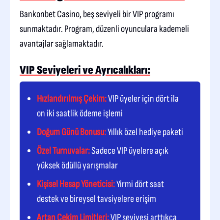
Bankonbet Casino, beş seviyeli bir VIP programı
sunmaktadır. Program, düzenli oyunculara kademeli
avantajlar sağlamaktadır.
VIP Seviyeleri ve Ayrıcalıkları:
Hızlandırılmış Çekim:
VIP üyeler için dört ila
on iki saatlik ödeme işlemi
Doğum Günü Bonusu:
Yıllık özel hediye paketi
Özel Turnuvalar:
Sadece VIP üyelere açık
yüksek ödüllü yarışmalar
Kişisel Hesap Yöneticisi:
Yirmi dört saat
destek ve bireysel tavsiyelere erişim
Artan Çekim Limitleri:
VIP seviyesi arttıkça