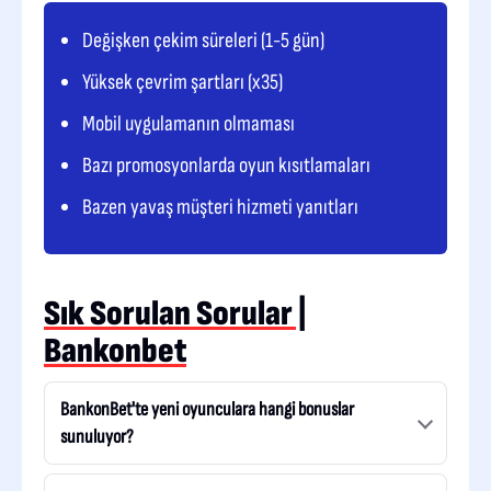
Değişken çekim süreleri (1-5 gün)
Yüksek çevrim şartları (x35)
Mobil uygulamanın olmaması
Bazı promosyonlarda oyun kısıtlamaları
Bazen yavaş müşteri hizmeti yanıtları
Sık Sorulan Sorular |
Bankonbet
BankonBet'te yeni oyunculara hangi bonuslar
sunuluyor?