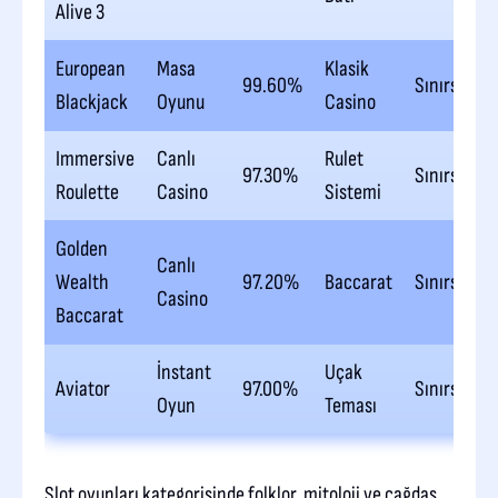
Alive 3
European
Masa
Klasik
99.60%
Sınırsız
Blackjack
Oyunu
Casino
Immersive
Canlı
Rulet
97.30%
Sınırsız
Roulette
Casino
Sistemi
Golden
Canlı
Wealth
97.20%
Baccarat
Sınırsız
Casino
Baccarat
İnstant
Uçak
Aviator
97.00%
Sınırsız
Oyun
Teması
Slot oyunları kategorisinde folklor, mitoloji ve çağdaş