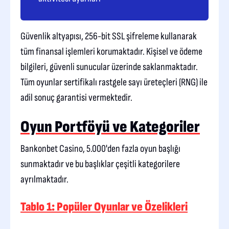
Güvenlik altyapısı, 256-bit SSL şifreleme kullanarak
tüm finansal işlemleri korumaktadır. Kişisel ve ödeme
bilgileri, güvenli sunucular üzerinde saklanmaktadır.
Tüm oyunlar sertifikalı rastgele sayı üreteçleri (RNG) ile
adil sonuç garantisi vermektedir.
Oyun Portföyü ve Kategoriler
Bankonbet Casino, 5.000'den fazla oyun başlığı
sunmaktadır ve bu başlıklar çeşitli kategorilere
ayrılmaktadır.
Tablo 1: Popüler Oyunlar ve Özelikleri