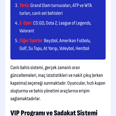
Tenis:
Grand Slam turnuvaları, ATP ve WTA
turları, canlı set bahisleri
E-Spor:
CS:GO, Dota 2, League of Legends,
Valorant
Diğer Sporlar:
Beyzbol, Amerikan Futbolu,
Golf, Su Topu, At Yarışı, Voleybol, Hentbol
Canlı bahis sistemi, gerçek zamanlı oran
güncellemeleri, maç istatistikleri ve nakit çıkış (erken
kapatma) seçeneği sunmaktadır. Oyuncular, hızlı kupon
oluşturma ve bahis yönetimi araçlarına erişim
sağlamaktadırlar.
VIP Programı ve Sadakat Sistemi