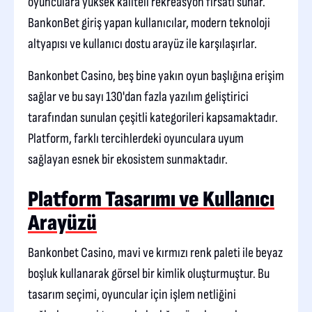
oyunculara yüksek kaliteli rekreasyon fırsatı sunar.
BankonBet giriş yapan kullanıcılar, modern teknoloji
altyapısı ve kullanıcı dostu arayüz ile karşılaşırlar.
Bankonbet Casino, beş bine yakın oyun başlığına erişim
sağlar ve bu sayı 130'dan fazla yazılım geliştirici
tarafından sunulan çeşitli kategorileri kapsamaktadır.
Platform, farklı tercihlerdeki oyunculara uyum
sağlayan esnek bir ekosistem sunmaktadır.
Platform Tasarımı ve Kullanıcı
Arayüzü
Bankonbet Casino, mavi ve kırmızı renk paleti ile beyaz
boşluk kullanarak görsel bir kimlik oluşturmuştur. Bu
tasarım seçimi, oyuncular için işlem netliğini