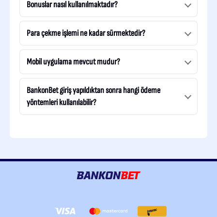
Bonuslar nasıl kullanılmaktadır?
Para çekme işlemi ne kadar sürmektedir?
Mobil uygulama mevcut mudur?
BankonBet giriş yapıldıktan sonra hangi ödeme
yöntemleri kullanılabilir?