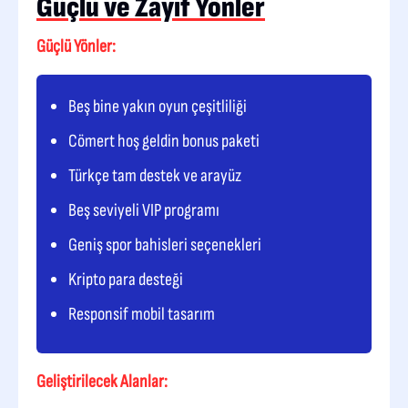
Güçlü ve Zayıf Yönler
Güçlü Yönler:
Beş bine yakın oyun çeşitliliği
Cömert hoş geldin bonus paketi
Türkçe tam destek ve arayüz
Beş seviyeli VIP programı
Geniş spor bahisleri seçenekleri
Kripto para desteği
Responsif mobil tasarım
Geliştirilecek Alanlar: