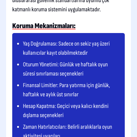
uluslararası güvenlik standartlarına uyumlu çok
katmanlı koruma sistemini uygulamaktadır.
Koruma Mekanizmaları:
Yaş Doğrulaması: Sadece on sekiz yaş üzeri
kullanıcılar kayıt olabilmektedir
Oturum Yönetimi: Günlük ve haftalık oyun
süresi sınırlaması seçenekleri
Finansal Limitler: Para yatırma için günlük,
haftalık ve aylık üst sınırlar
Hesap Kapatma: Geçici veya kalıcı kendini
dışlama seçenekleri
Zaman Hatırlatıcıları: Belirli aralıklarla oyun
aktivitesi uyarıları