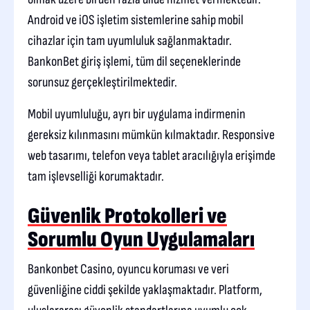
Android ve iOS işletim sistemlerine sahip mobil
cihazlar için tam uyumluluk sağlanmaktadır.
BankonBet giriş işlemi, tüm dil seçeneklerinde
sorunsuz gerçekleştirilmektedir.
Mobil uyumluluğu, ayrı bir uygulama indirmenin
gereksiz kılınmasını mümkün kılmaktadır. Responsive
web tasarımı, telefon veya tablet aracılığıyla erişimde
tam işlevselliği korumaktadır.
Güvenlik Protokolleri ve
Sorumlu Oyun Uygulamaları
Bankonbet Casino, oyuncu koruması ve veri
güvenliğine ciddi şekilde yaklaşmaktadır. Platform,