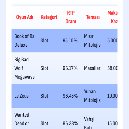
RTP
Maksimum
Oyun Adı
Kategori
Teması
Oranı
Kazanç
Book of Ra
Mısır
Slot
95.10%
5.000x
Deluxe
Mitolojisi
Big Bad
Wolf
Slot
96.17%
Masallar
58.000x
Megaways
Yunan
Le Zeus
Slot
96.45%
10.000x
Mitolojisi
Wanted
Vahşi
Dead or
Slot
96.38%
15.000x
Batı