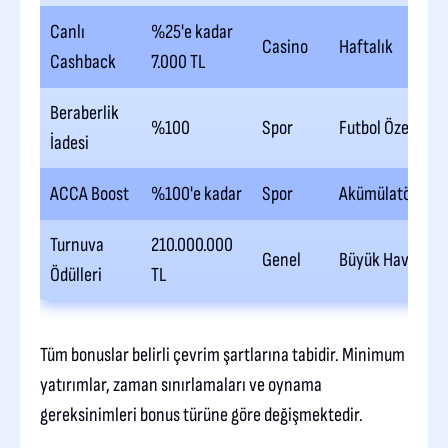
Canlı
%25'e kadar
Casino
Haftalık
Cashback
7.000 TL
Beraberlik
%100
Spor
Futbol Özel
İadesi
ACCA Boost
%100'e kadar
Spor
Akümülatör
Turnuva
210.000.000
Genel
Büyük Havuz
Ödülleri
TL
Tüm bonuslar belirli çevrim şartlarına tabidir. Minimum
yatırımlar, zaman sınırlamaları ve oynama
gereksinimleri bonus türüne göre değişmektedir.