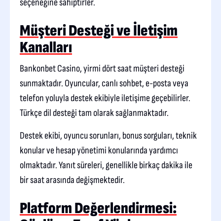
seçeneğine sahiptirler.
Müşteri Desteği ve İletişim
Kanalları
Bankonbet Casino, yirmi dört saat müşteri desteği
sunmaktadır. Oyuncular, canlı sohbet, e-posta veya
telefon yoluyla destek ekibiyle iletişime geçebilirler.
Türkçe dil desteği tam olarak sağlanmaktadır.
Destek ekibi, oyuncu sorunları, bonus sorguları, teknik
konular ve hesap yönetimi konularında yardımcı
olmaktadır. Yanıt süreleri, genellikle birkaç dakika ile
bir saat arasında değişmektedir.
Platform Değerlendirmesi: