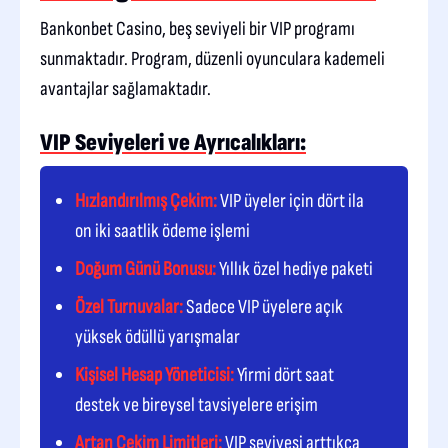
Bankonbet Casino, beş seviyeli bir VIP programı
sunmaktadır. Program, düzenli oyunculara kademeli
avantajlar sağlamaktadır.
VIP Seviyeleri ve Ayrıcalıkları:
Hızlandırılmış Çekim:
VIP üyeler için dört ila
on iki saatlik ödeme işlemi
Doğum Günü Bonusu:
Yıllık özel hediye paketi
Özel Turnuvalar:
Sadece VIP üyelere açık
yüksek ödüllü yarışmalar
Kişisel Hesap Yöneticisi:
Yirmi dört saat
destek ve bireysel tavsiyelere erişim
Artan Çekim Limitleri:
VIP seviyesi arttıkça