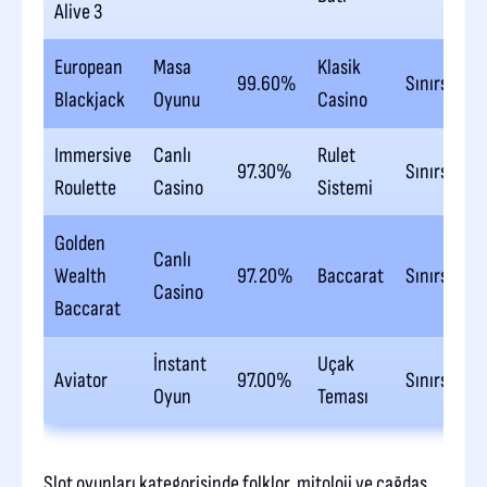
Alive 3
European
Masa
Klasik
99.60%
Sınırsız
Blackjack
Oyunu
Casino
Immersive
Canlı
Rulet
97.30%
Sınırsız
Roulette
Casino
Sistemi
Golden
Canlı
Wealth
97.20%
Baccarat
Sınırsız
Casino
Baccarat
İnstant
Uçak
Aviator
97.00%
Sınırsız
Oyun
Teması
Slot oyunları kategorisinde folklor, mitoloji ve çağdaş