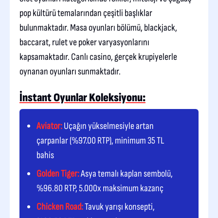
pop kültürü temalarından çeşitli başlıklar
bulunmaktadır. Masa oyunları bölümü, blackjack,
baccarat, rulet ve poker varyasyonlarını
kapsamaktadır. Canlı casino, gerçek krupiyelerle
oynanan oyunları sunmaktadır.
İnstant Oyunlar Koleksiyonu:
Aviator:
Uçağın yükselmesiyle artan
çarpanlar (%97.00 RTP), minimum 35 TL
bahis
Golden Tiger:
Asya temalı kaplan sembolü,
%96.80 RTP, 5.000x maksimum kazanç
Chicken Road:
Tavuk yarışı konsepti,