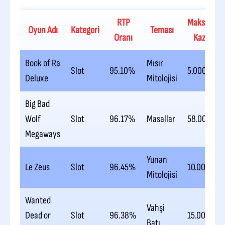
RTP
Maksimum
Oyun Adı
Kategori
Teması
Oranı
Kazanç
Book of Ra
Mısır
Slot
95.10%
5.000x
Deluxe
Mitolojisi
Big Bad
Wolf
Slot
96.17%
Masallar
58.000x
Megaways
Yunan
Le Zeus
Slot
96.45%
10.000x
Mitolojisi
Wanted
Vahşi
Dead or
Slot
96.38%
15.000x
Batı