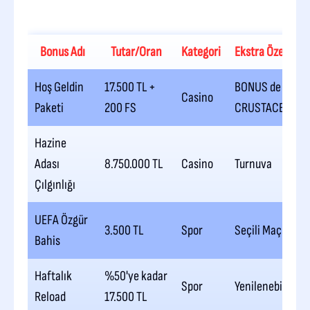
Bonus Adı
Tutar/Oran
Kategori
Ekstra Özellik
Hoş Geldin
17.500 TL +
BONUS de
Casino
Paketi
200 FS
CRUSTACEOS
Hazine
Adası
8.750.000 TL
Casino
Turnuva
Çılgınlığı
UEFA Özgür
3.500 TL
Spor
Seçili Maçlar
Bahis
Haftalık
%50'ye kadar
Spor
Yenilenebilir
Reload
17.500 TL