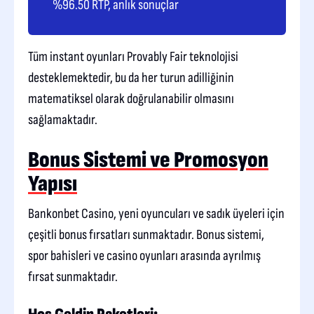
%96.50 RTP, anlık sonuçlar
Tüm instant oyunları Provably Fair teknolojisi
desteklemektedir, bu da her turun adilliğinin
matematiksel olarak doğrulanabilir olmasını
sağlamaktadır.
Bonus Sistemi ve Promosyon
Yapısı
Bankonbet Casino, yeni oyuncuları ve sadık üyeleri için
çeşitli bonus fırsatları sunmaktadır. Bonus sistemi,
spor bahisleri ve casino oyunları arasında ayrılmış
fırsat sunmaktadır.