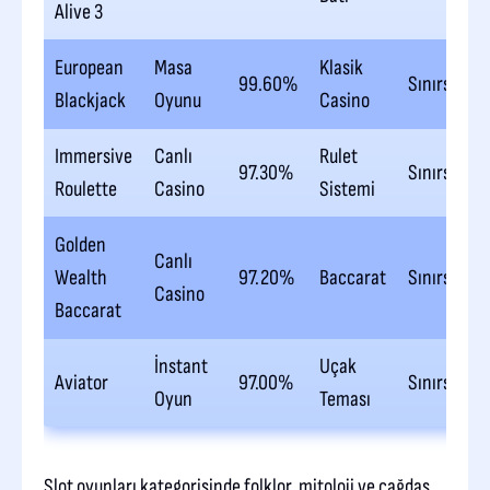
Alive 3
European
Masa
Klasik
99.60%
Sınırsız
Blackjack
Oyunu
Casino
Immersive
Canlı
Rulet
97.30%
Sınırsız
Roulette
Casino
Sistemi
Golden
Canlı
Wealth
97.20%
Baccarat
Sınırsız
Casino
Baccarat
İnstant
Uçak
Aviator
97.00%
Sınırsız
Oyun
Teması
Slot oyunları kategorisinde folklor, mitoloji ve çağdaş