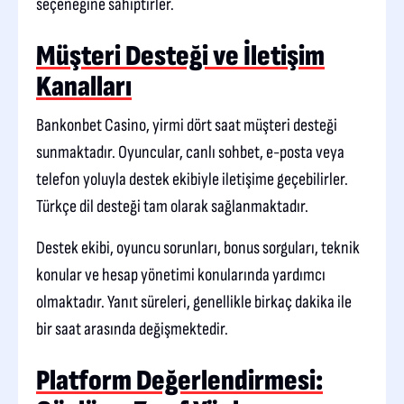
seçeneğine sahiptirler.
Müşteri Desteği ve İletişim
Kanalları
Bankonbet Casino, yirmi dört saat müşteri desteği
sunmaktadır. Oyuncular, canlı sohbet, e-posta veya
telefon yoluyla destek ekibiyle iletişime geçebilirler.
Türkçe dil desteği tam olarak sağlanmaktadır.
Destek ekibi, oyuncu sorunları, bonus sorguları, teknik
konular ve hesap yönetimi konularında yardımcı
olmaktadır. Yanıt süreleri, genellikle birkaç dakika ile
bir saat arasında değişmektedir.
Platform Değerlendirmesi: