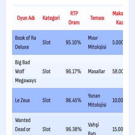
RTP
Maksimum
Oyun Adı
Kategori
Teması
Oranı
Kazanç
Book of Ra
Mısır
Slot
95.10%
5.000x
Deluxe
Mitolojisi
Big Bad
Wolf
Slot
96.17%
Masallar
58.000x
Megaways
Yunan
Le Zeus
Slot
96.45%
10.000x
Mitolojisi
Wanted
Vahşi
Dead or
Slot
96.38%
15.000x
Batı