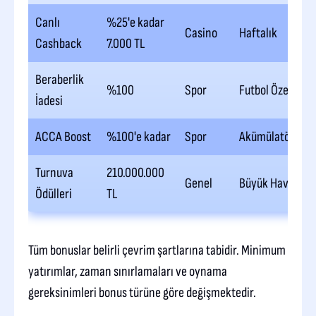
Canlı
%25'e kadar
Casino
Haftalık
Cashback
7.000 TL
Beraberlik
%100
Spor
Futbol Özel
İadesi
ACCA Boost
%100'e kadar
Spor
Akümülatör
Turnuva
210.000.000
Genel
Büyük Havuz
Ödülleri
TL
Tüm bonuslar belirli çevrim şartlarına tabidir. Minimum
yatırımlar, zaman sınırlamaları ve oynama
gereksinimleri bonus türüne göre değişmektedir.