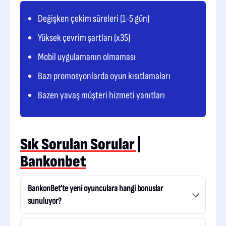
Değişken çekim süreleri (1-5 gün)
Yüksek çevrim şartları (x35)
Mobil uygulamanın olmaması
Bazı promosyonlarda oyun kısıtlamaları
Bazen yavaş müşteri hizmeti yanıtları
Sık Sorulan Sorular |
Bankonbet
BankonBet'te yeni oyunculara hangi bonuslar
sunuluyor?