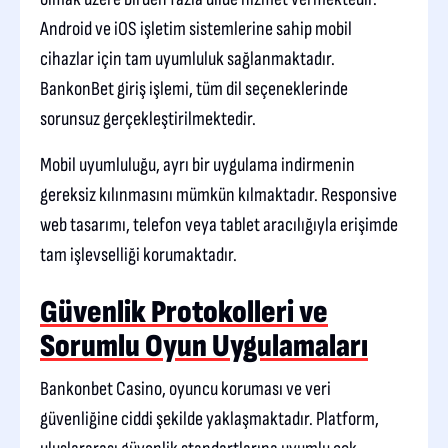
Android ve iOS işletim sistemlerine sahip mobil
cihazlar için tam uyumluluk sağlanmaktadır.
BankonBet giriş işlemi, tüm dil seçeneklerinde
sorunsuz gerçekleştirilmektedir.
Mobil uyumluluğu, ayrı bir uygulama indirmenin
gereksiz kılınmasını mümkün kılmaktadır. Responsive
web tasarımı, telefon veya tablet aracılığıyla erişimde
tam işlevselliği korumaktadır.
Güvenlik Protokolleri ve
Sorumlu Oyun Uygulamaları
Bankonbet Casino, oyuncu koruması ve veri
güvenliğine ciddi şekilde yaklaşmaktadır. Platform,