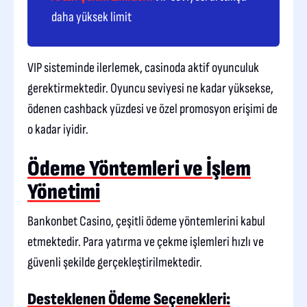
daha yüksek limit
VIP sisteminde ilerlemek, casinoda aktif oyunculuk
gerektirmektedir. Oyuncu seviyesi ne kadar yüksekse,
ödenen cashback yüzdesi ve özel promosyon erişimi de
o kadar iyidir.
Ödeme Yöntemleri ve İşlem
Yönetimi
Bankonbet Casino, çeşitli ödeme yöntemlerini kabul
etmektedir. Para yatırma ve çekme işlemleri hızlı ve
güvenli şekilde gerçekleştirilmektedir.
Desteklenen Ödeme Seçenekleri: