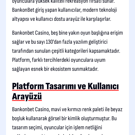
oyunculara yüksek kaliteli rekreasyon fırsatı sunar.
BankonBet giriş yapan kullanıcılar, modern teknoloji
altyapısı ve kullanıcı dostu arayüz ile karşılaşırlar.
Bankonbet Casino, beş bine yakın oyun başlığına erişim
sağlar ve bu sayı 130'dan fazla yazılım geliştirici
tarafından sunulan çeşitli kategorileri kapsamaktadır.
Platform, farklı tercihlerdeki oyunculara uyum
sağlayan esnek bir ekosistem sunmaktadır.
Platform Tasarımı ve Kullanıcı
Arayüzü
Bankonbet Casino, mavi ve kırmızı renk paleti ile beyaz
boşluk kullanarak görsel bir kimlik oluşturmuştur. Bu
tasarım seçimi, oyuncular için işlem netliğini