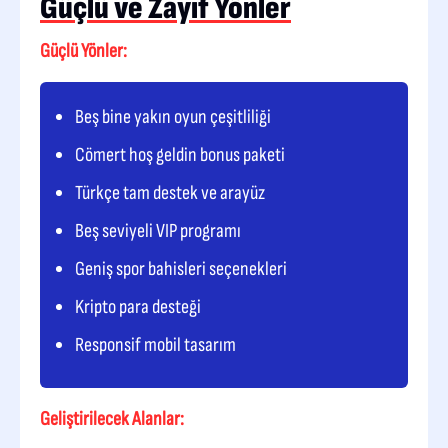
Güçlü ve Zayıf Yönler
Güçlü Yönler:
Beş bine yakın oyun çeşitliliği
Cömert hoş geldin bonus paketi
Türkçe tam destek ve arayüz
Beş seviyeli VIP programı
Geniş spor bahisleri seçenekleri
Kripto para desteği
Responsif mobil tasarım
Geliştirilecek Alanlar: