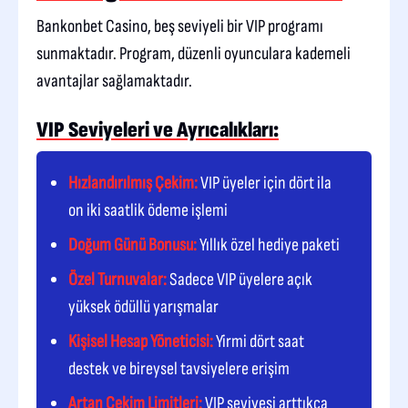
Bankonbet Casino, beş seviyeli bir VIP programı
sunmaktadır. Program, düzenli oyunculara kademeli
avantajlar sağlamaktadır.
VIP Seviyeleri ve Ayrıcalıkları:
Hızlandırılmış Çekim:
VIP üyeler için dört ila
on iki saatlik ödeme işlemi
Doğum Günü Bonusu:
Yıllık özel hediye paketi
Özel Turnuvalar:
Sadece VIP üyelere açık
yüksek ödüllü yarışmalar
Kişisel Hesap Yöneticisi:
Yirmi dört saat
destek ve bireysel tavsiyelere erişim
Artan Çekim Limitleri:
VIP seviyesi arttıkça