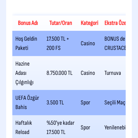
Bonus Adı
Tutar/Oran
Kategori
Ekstra Özellik
Hoş Geldin
17.500 TL +
BONUS de
Casino
Paketi
200 FS
CRUSTACEOS
Hazine
Adası
8.750.000 TL
Casino
Turnuva
Çılgınlığı
UEFA Özgür
3.500 TL
Spor
Seçili Maçlar
Bahis
Haftalık
%50'ye kadar
Spor
Yenilenebilir
Reload
17.500 TL