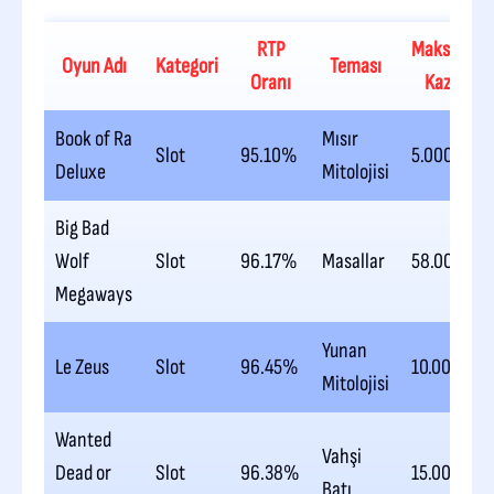
RTP
Maksimum
Oyun Adı
Kategori
Teması
Oranı
Kazanç
Book of Ra
Mısır
Slot
95.10%
5.000x
Deluxe
Mitolojisi
Big Bad
Wolf
Slot
96.17%
Masallar
58.000x
Megaways
Yunan
Le Zeus
Slot
96.45%
10.000x
Mitolojisi
Wanted
Vahşi
Dead or
Slot
96.38%
15.000x
Batı