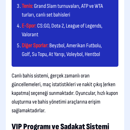
Tenis:
Grand Slam turnuvaları, ATP ve WTA
turları, canlı set bahisleri
E-Spor:
CS:GO, Dota 2, League of Legends,
Valorant
Diğer Sporlar:
Beyzbol, Amerikan Futbolu,
Golf, Su Topu, At Yarışı, Voleybol, Hentbol
Canlı bahis sistemi, gerçek zamanlı oran
güncellemeleri, maç istatistikleri ve nakit çıkış (erken
kapatma) seçeneği sunmaktadır. Oyuncular, hızlı kupon
oluşturma ve bahis yönetimi araçlarına erişim
sağlamaktadırlar.
VIP Programı ve Sadakat Sistemi