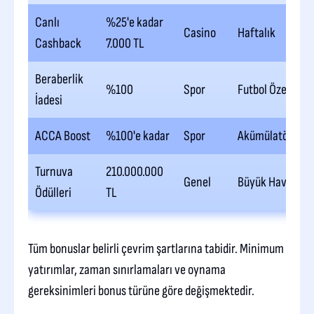
Canlı
%25'e kadar
Casino
Haftalık
Cashback
7.000 TL
Beraberlik
%100
Spor
Futbol Özel
İadesi
ACCA Boost
%100'e kadar
Spor
Akümülatör
Turnuva
210.000.000
Genel
Büyük Havuz
Ödülleri
TL
Tüm bonuslar belirli çevrim şartlarına tabidir. Minimum
yatırımlar, zaman sınırlamaları ve oynama
gereksinimleri bonus türüne göre değişmektedir.