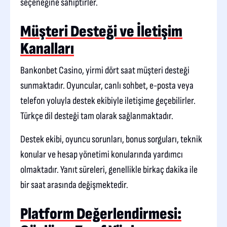
seçeneğine sahiptirler.
Müşteri Desteği ve İletişim
Kanalları
Bankonbet Casino, yirmi dört saat müşteri desteği
sunmaktadır. Oyuncular, canlı sohbet, e-posta veya
telefon yoluyla destek ekibiyle iletişime geçebilirler.
Türkçe dil desteği tam olarak sağlanmaktadır.
Destek ekibi, oyuncu sorunları, bonus sorguları, teknik
konular ve hesap yönetimi konularında yardımcı
olmaktadır. Yanıt süreleri, genellikle birkaç dakika ile
bir saat arasında değişmektedir.
Platform Değerlendirmesi: