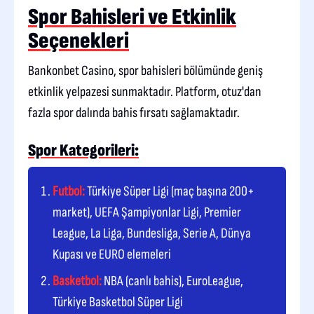
Spor Bahisleri ve Etkinlik
Seçenekleri
Bankonbet Casino, spor bahisleri bölümünde geniş
etkinlik yelpazesi sunmaktadır. Platform, otuz'dan
fazla spor dalında bahis fırsatı sağlamaktadır.
Spor Kategorileri:
Futbol:
Türkiye Süper Ligi (maç başına 200+
market), UEFA Şampiyonlar Ligi, Premier
League, La Liga, Bundesliga, Serie A, Dünya
Kupası ve EURO elemeleri
Basketbol:
NBA (canlı bahis), EuroLeague,
Türkiye Basketbol Süper Ligi