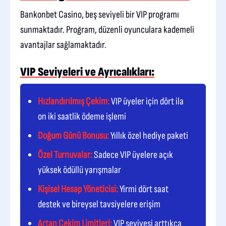
Bankonbet Casino, beş seviyeli bir VIP programı
sunmaktadır. Program, düzenli oyunculara kademeli
avantajlar sağlamaktadır.
VIP Seviyeleri ve Ayrıcalıkları:
Hızlandırılmış Çekim:
VIP üyeler için dört ila
on iki saatlik ödeme işlemi
Doğum Günü Bonusu:
Yıllık özel hediye paketi
Özel Turnuvalar:
Sadece VIP üyelere açık
yüksek ödüllü yarışmalar
Kişisel Hesap Yöneticisi:
Yirmi dört saat
destek ve bireysel tavsiyelere erişim
Artan Çekim Limitleri:
VIP seviyesi arttıkça