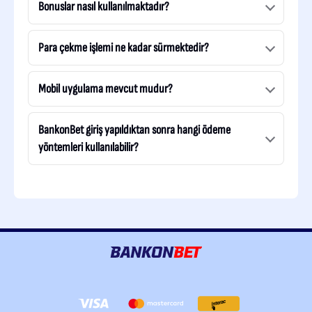
Bonuslar nasıl kullanılmaktadır?
Para çekme işlemi ne kadar sürmektedir?
Mobil uygulama mevcut mudur?
BankonBet giriş yapıldıktan sonra hangi ödeme
yöntemleri kullanılabilir?