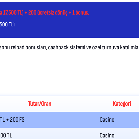
a 17.500 TL) + 200 ücretsiz dönüş + 1 bonus.
.500 TL)
onu reload bonusları, cashback sistemi ve özel turnuva katılımlar
Tutar/Oran
Kategori
 TL + 200 FS
Casino
000 TL
Casino