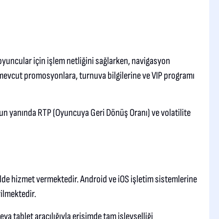
oyuncular için işlem netliğini sağlarken, navigasyon
, mevcut promosyonlara, turnuva bilgilerine ve VIP programı
unun yanında RTP (Oyuncuya Geri Dönüş Oranı) ve volatilite
lde hizmet vermektedir. Android ve iOS işletim sistemlerine
ilmektedir.
 tablet aracılığıyla erişimde tam işlevselliği