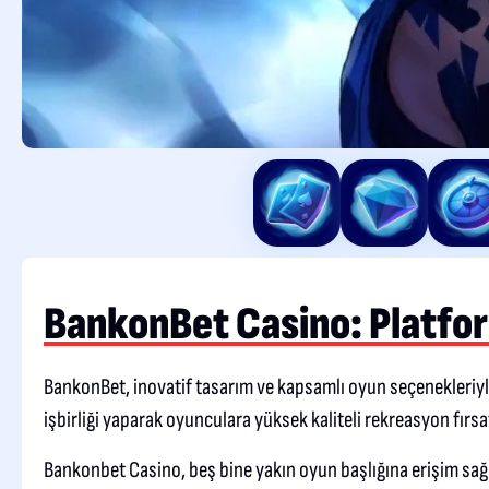
BankonBet Casino: Platfor
BankonBet, inovatif tasarım ve kapsamlı oyun seçenekleriyl
işbirliği yaparak oyunculara yüksek kaliteli rekreasyon fırsat
Bankonbet Casino, beş bine yakın oyun başlığına erişim sağlar