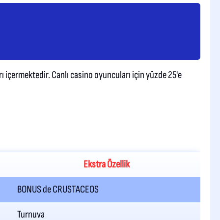
ı içermektedir. Canlı casino oyuncuları için yüzde 25'e
Ekstra Özellik
BONUS de CRUSTACEOS
Turnuva