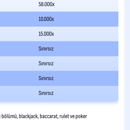
58.000x
10.000x
15.000x
Sınırsız
Sınırsız
Sınırsız
Sınırsız
ı bölümü, blackjack, baccarat, rulet ve poker