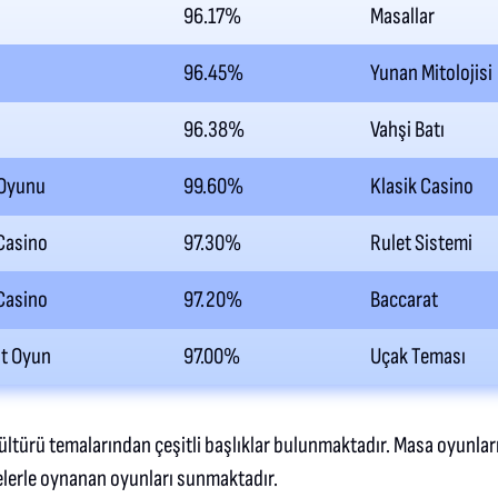
96.17%
Masallar
96.45%
Yunan Mitolojisi
96.38%
Vahşi Batı
Oyunu
99.60%
Klasik Casino
Casino
97.30%
Rulet Sistemi
Casino
97.20%
Baccarat
nt Oyun
97.00%
Uçak Teması
kültürü temalarından çeşitli başlıklar bulunmaktadır. Masa oyunlar
elerle oynanan oyunları sunmaktadır.