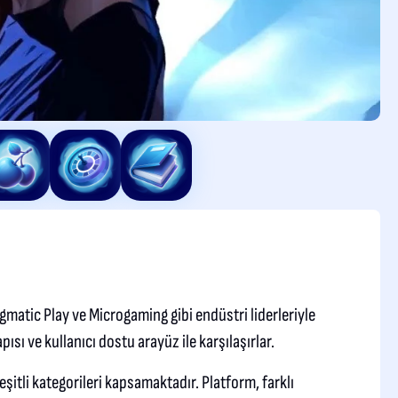
matic Play ve Microgaming gibi endüstri liderleriyle
ısı ve kullanıcı dostu arayüz ile karşılaşırlar.
şitli kategorileri kapsamaktadır. Platform, farklı