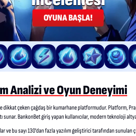
OYUNA BAŞLA!
m Analizi ve Oyun Deneyimi
e dikkat çeken çağdaş bir kumarhane platformudur. Platform, Prag
ı sunar. BankonBet giriş yapan kullanıcılar, modern teknoloji altyap
 ve bu sayı 130'dan fazla yazılım geliştirici tarafından sunulan çe