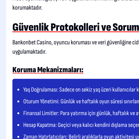
korumaktadır.
Güvenlik Protokolleri ve Soru
Bankonbet Casino, oyuncu koruması ve veri güvenliğine cidd
uygulamaktadır.
Koruma Mekanizmaları:
Yaş Doğrulaması: Sadece on sekiz yaş üzeri kullanıcılar 
Oturum Yönetimi: Günlük ve haftalık oyun süresi sınırla
Finansal Limitler: Para yatırma için günlük, haftalık ve ay
Hesap Kapatma: Geçici veya kalıcı kendini dışlama seçe
Zaman Hatırlatıcıları: Belirli aralıklarla oyun aktivitesi u