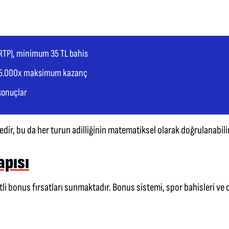
RTP), minimum 35 TL bahis
, 5.000x maksimum kazanç
sonuçlar
dir, bu da her turun adilliğinin matematiksel olarak doğrulanabili
apısı
tli bonus fırsatları sunmaktadır. Bonus sistemi, spor bahisleri ve 