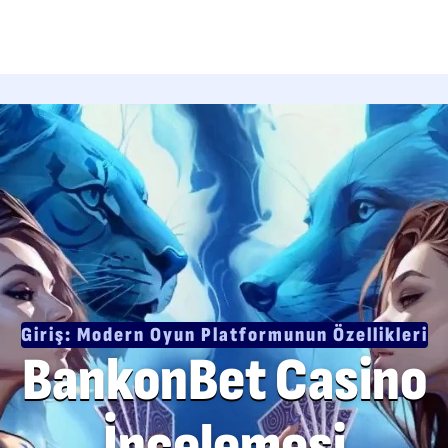
Giriş: Modern Oyun Platformunun Özellikleri
BankonBet Casino
İncelemesi