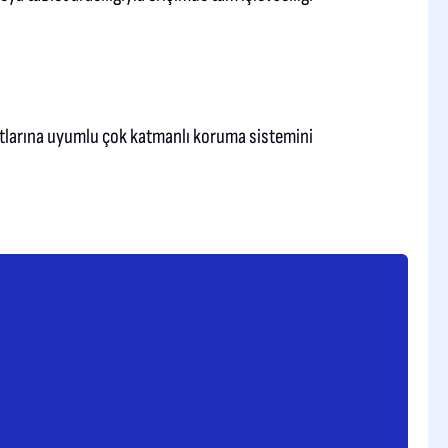
rtlarına uyumlu çok katmanlı koruma sistemini