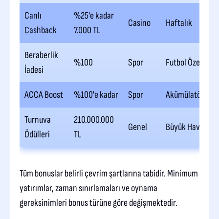
Canlı
%25'e kadar
Casino
Haftalık
Cashback
7.000 TL
Beraberlik
%100
Spor
Futbol Özel
İadesi
ACCA Boost
%100'e kadar
Spor
Akümülatör
Turnuva
210.000.000
Genel
Büyük Havuz
Ödülleri
TL
Tüm bonuslar belirli çevrim şartlarına tabidir. Minimum
yatırımlar, zaman sınırlamaları ve oynama
gereksinimleri bonus türüne göre değişmektedir.