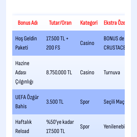
Bonus Adı
Tutar/Oran
Kategori
Ekstra Özellik
Hoş Geldin
17.500 TL +
BONUS de
Casino
Paketi
200 FS
CRUSTACEOS
Hazine
Adası
8.750.000 TL
Casino
Turnuva
Çılgınlığı
UEFA Özgür
3.500 TL
Spor
Seçili Maçlar
Bahis
Haftalık
%50'ye kadar
Spor
Yenilenebilir
Reload
17.500 TL