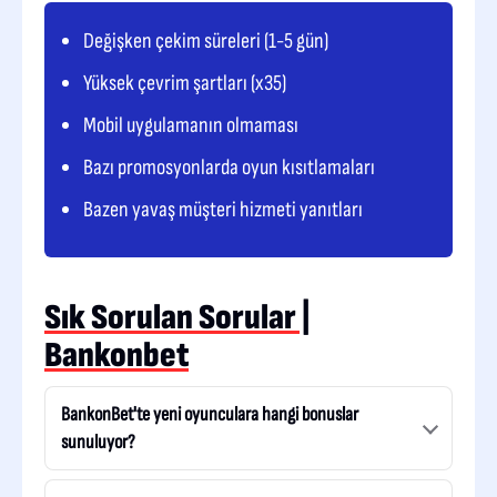
Değişken çekim süreleri (1-5 gün)
Yüksek çevrim şartları (x35)
Mobil uygulamanın olmaması
Bazı promosyonlarda oyun kısıtlamaları
Bazen yavaş müşteri hizmeti yanıtları
Sık Sorulan Sorular |
Bankonbet
BankonBet'te yeni oyunculara hangi bonuslar
sunuluyor?