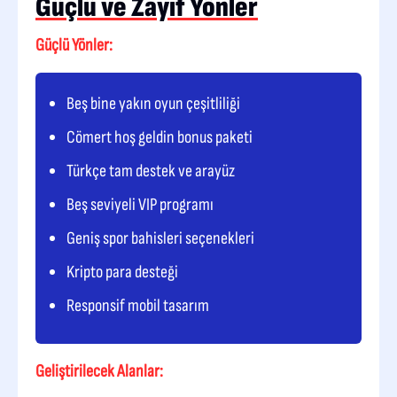
Güçlü ve Zayıf Yönler
Güçlü Yönler:
Beş bine yakın oyun çeşitliliği
Cömert hoş geldin bonus paketi
Türkçe tam destek ve arayüz
Beş seviyeli VIP programı
Geniş spor bahisleri seçenekleri
Kripto para desteği
Responsif mobil tasarım
Geliştirilecek Alanlar: