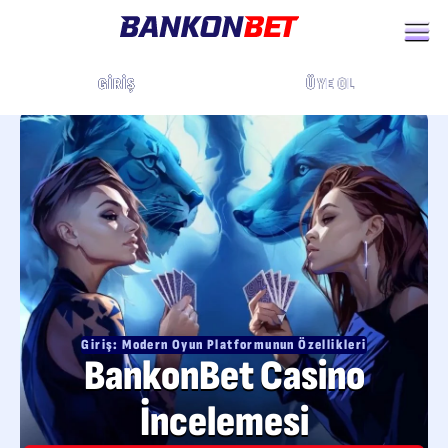
ÜYE OL
GIRIŞ
Giriş: Modern Oyun Platformunun Özellikleri
BankonBet Casino
İncelemesi