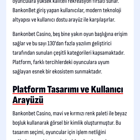
oyunculara yüksek kaliteli rekreasyon fırsatı sunar.
BankonBet giriş yapan kullanıcılar, modern teknoloji
altyapısı ve kullanıcı dostu arayüz ile karşılaşırlar.
Bankonbet Casino, beş bine yakın oyun başlığına erişim
sağlar ve bu sayı 130'dan fazla yazılım geliştirici
tarafından sunulan çeşitli kategorileri kapsamaktadır.
Platform, farklı tercihlerdeki oyunculara uyum
sağlayan esnek bir ekosistem sunmaktadır.
Platform Tasarımı ve Kullanıcı
Arayüzü
Bankonbet Casino, mavi ve kırmızı renk paleti ile beyaz
boşluk kullanarak görsel bir kimlik oluşturmuştur. Bu
tasarım seçimi, oyuncular için işlem netliğini