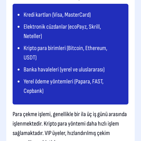
Kredi kartları (Visa, MasterCard)
Elektronik cüzdanlar (ecoPayz, Skrill,
Neteller)
Kripto para birimleri (Bitcoin, Ethereum,
USDT)
Banka havaleleri (yerel ve uluslararası)
Yerel ödeme yöntemleri (Papara, FAST,
Cepbank)
Para çekme işlemi, genellikle bir ila üç iş günü arasında
işlenmektedir. Kripto para yöntemi daha hızlı işlem
sağlamaktadır. VIP üyeler, hızlandırılmış çekim