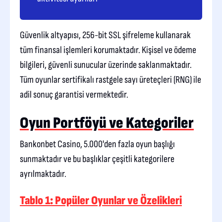
Güvenlik altyapısı, 256-bit SSL şifreleme kullanarak
tüm finansal işlemleri korumaktadır. Kişisel ve ödeme
bilgileri, güvenli sunucular üzerinde saklanmaktadır.
Tüm oyunlar sertifikalı rastgele sayı üreteçleri (RNG) ile
adil sonuç garantisi vermektedir.
Oyun Portföyü ve Kategoriler
Bankonbet Casino, 5.000'den fazla oyun başlığı
sunmaktadır ve bu başlıklar çeşitli kategorilere
ayrılmaktadır.
Tablo 1: Popüler Oyunlar ve Özelikleri