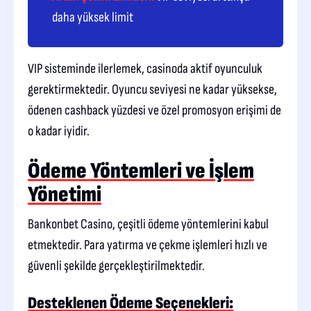
daha yüksek limit
VIP sisteminde ilerlemek, casinoda aktif oyunculuk
gerektirmektedir. Oyuncu seviyesi ne kadar yüksekse,
ödenen cashback yüzdesi ve özel promosyon erişimi de
o kadar iyidir.
Ödeme Yöntemleri ve İşlem
Yönetimi
Bankonbet Casino, çeşitli ödeme yöntemlerini kabul
etmektedir. Para yatırma ve çekme işlemleri hızlı ve
güvenli şekilde gerçekleştirilmektedir.
Desteklenen Ödeme Seçenekleri: