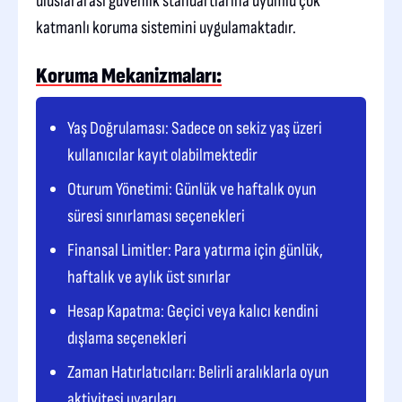
uluslararası güvenlik standartlarına uyumlu çok
katmanlı koruma sistemini uygulamaktadır.
Koruma Mekanizmaları:
Yaş Doğrulaması: Sadece on sekiz yaş üzeri
kullanıcılar kayıt olabilmektedir
Oturum Yönetimi: Günlük ve haftalık oyun
süresi sınırlaması seçenekleri
Finansal Limitler: Para yatırma için günlük,
haftalık ve aylık üst sınırlar
Hesap Kapatma: Geçici veya kalıcı kendini
dışlama seçenekleri
Zaman Hatırlatıcıları: Belirli aralıklarla oyun
aktivitesi uyarıları