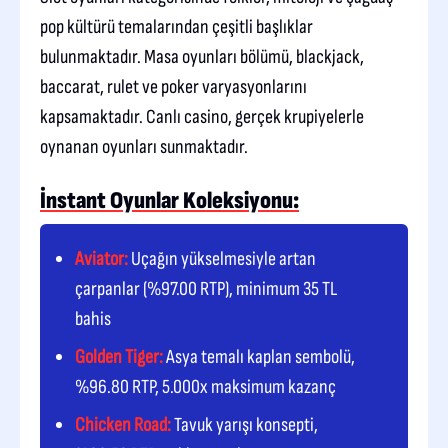
pop kültürü temalarından çeşitli başlıklar
bulunmaktadır. Masa oyunları bölümü, blackjack,
baccarat, rulet ve poker varyasyonlarını
kapsamaktadır. Canlı casino, gerçek krupiyelerle
oynanan oyunları sunmaktadır.
İnstant Oyunlar Koleksiyonu:
Aviator:
Uçağın yükselmesiyle artan
çarpanlar (%97.00 RTP), minimum 35 TL
bahis
Golden Tiger:
Asya temalı kaplan sembolü,
%96.80 RTP, 5.000x maksimum kazanç
Chicken Road:
Tavuk yarışı konsepti,