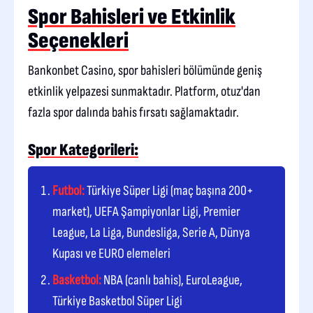
Spor Bahisleri ve Etkinlik
Seçenekleri
Bankonbet Casino, spor bahisleri bölümünde geniş
etkinlik yelpazesi sunmaktadır. Platform, otuz'dan
fazla spor dalında bahis fırsatı sağlamaktadır.
Spor Kategorileri:
Futbol:
Türkiye Süper Ligi (maç başına 200+
market), UEFA Şampiyonlar Ligi, Premier
League, La Liga, Bundesliga, Serie A, Dünya
Kupası ve EURO elemeleri
Basketbol:
NBA (canlı bahis), EuroLeague,
Türkiye Basketbol Süper Ligi