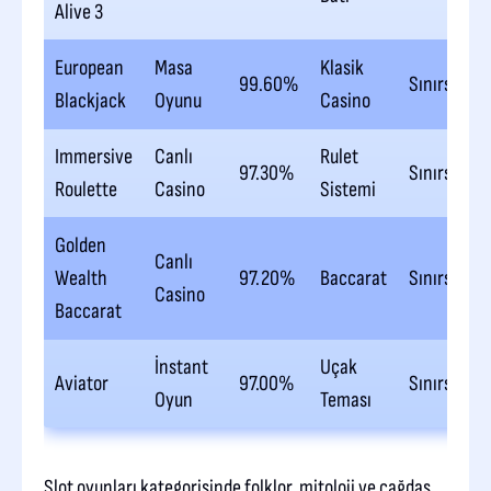
Alive 3
European
Masa
Klasik
99.60%
Sınırsız
Blackjack
Oyunu
Casino
Immersive
Canlı
Rulet
97.30%
Sınırsız
Roulette
Casino
Sistemi
Golden
Canlı
Wealth
97.20%
Baccarat
Sınırsız
Casino
Baccarat
İnstant
Uçak
Aviator
97.00%
Sınırsız
Oyun
Teması
Slot oyunları kategorisinde folklor, mitoloji ve çağdaş