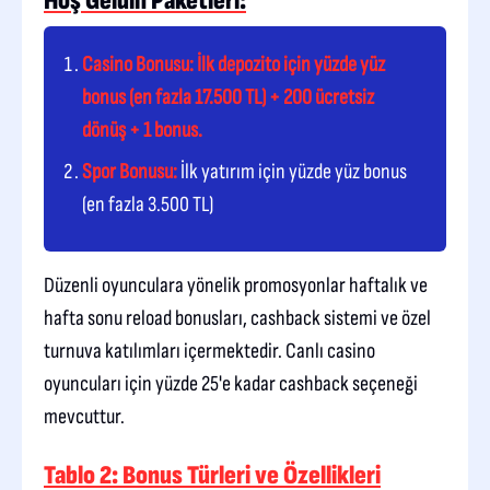
Hoş Geldin Paketleri:
Casino Bonusu: İlk depozito için yüzde yüz
bonus (en fazla 17.500 TL) + 200 ücretsiz
dönüş + 1 bonus.
Spor Bonusu:
İlk yatırım için yüzde yüz bonus
(en fazla 3.500 TL)
Düzenli oyunculara yönelik promosyonlar haftalık ve
hafta sonu reload bonusları, cashback sistemi ve özel
turnuva katılımları içermektedir. Canlı casino
oyuncuları için yüzde 25'e kadar cashback seçeneği
mevcuttur.
Tablo 2: Bonus Türleri ve Özellikleri