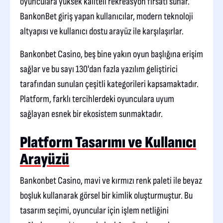
oyunculara yüksek kaliteli rekreasyon fırsatı sunar.
BankonBet giriş yapan kullanıcılar, modern teknoloji
altyapısı ve kullanıcı dostu arayüz ile karşılaşırlar.
Bankonbet Casino, beş bine yakın oyun başlığına erişim
sağlar ve bu sayı 130'dan fazla yazılım geliştirici
tarafından sunulan çeşitli kategorileri kapsamaktadır.
Platform, farklı tercihlerdeki oyunculara uyum
sağlayan esnek bir ekosistem sunmaktadır.
Platform Tasarımı ve Kullanıcı
Arayüzü
Bankonbet Casino, mavi ve kırmızı renk paleti ile beyaz
boşluk kullanarak görsel bir kimlik oluşturmuştur. Bu
tasarım seçimi, oyuncular için işlem netliğini