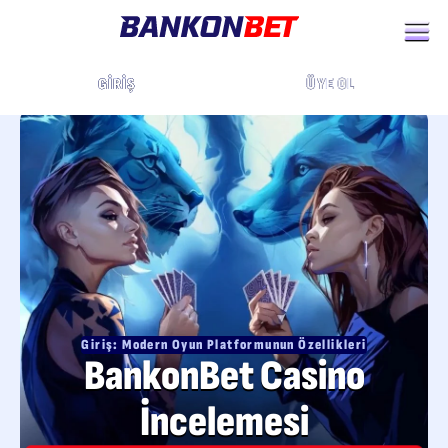
ÜYE OL
GIRIŞ
Giriş: Modern Oyun Platformunun Özellikleri
BankonBet Casino
İncelemesi