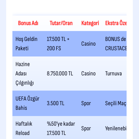
Bonus Adı
Tutar/Oran
Kategori
Ekstra Özellik
Hoş Geldin
17.500 TL +
BONUS de
Casino
Paketi
200 FS
CRUSTACEOS
Hazine
Adası
8.750.000 TL
Casino
Turnuva
Çılgınlığı
UEFA Özgür
3.500 TL
Spor
Seçili Maçlar
Bahis
Haftalık
%50'ye kadar
Spor
Yenilenebilir
Reload
17.500 TL