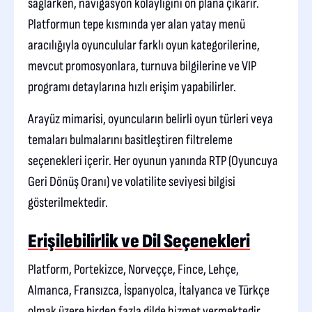
sağlarken, navigasyon kolaylığını ön plana çıkarır.
Platformun tepe kısmında yer alan yatay menü
aracılığıyla oyunculular farklı oyun kategorilerine,
mevcut promosyonlara, turnuva bilgilerine ve VIP
programı detaylarına hızlı erişim yapabilirler.
Arayüz mimarisi, oyuncuların belirli oyun türleri veya
temaları bulmalarını basitleştiren filtreleme
seçenekleri içerir. Her oyunun yanında RTP (Oyuncuya
Geri Dönüş Oranı) ve volatilite seviyesi bilgisi
gösterilmektedir.
Erişilebilirlik ve Dil Seçenekleri
Platform, Portekizce, Norveççe, Fince, Lehçe,
Almanca, Fransızca, İspanyolca, İtalyanca ve Türkçe
olmak üzere birden fazla dilde hizmet vermektedir.