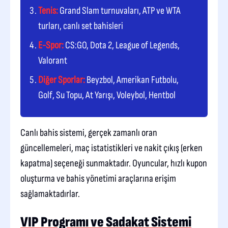
Tenis:
Grand Slam turnuvaları, ATP ve WTA
turları, canlı set bahisleri
E-Spor:
CS:GO, Dota 2, League of Legends,
Valorant
Diğer Sporlar:
Beyzbol, Amerikan Futbolu,
Golf, Su Topu, At Yarışı, Voleybol, Hentbol
Canlı bahis sistemi, gerçek zamanlı oran
güncellemeleri, maç istatistikleri ve nakit çıkış (erken
kapatma) seçeneği sunmaktadır. Oyuncular, hızlı kupon
oluşturma ve bahis yönetimi araçlarına erişim
sağlamaktadırlar.
VIP Programı ve Sadakat Sistemi