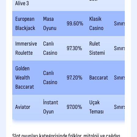
Alive 3
European
Masa
Klasik
99.60%
Sınırsız
Blackjack
Oyunu
Casino
Immersive
Canlı
Rulet
97.30%
Sınırsız
Roulette
Casino
Sistemi
Golden
Canlı
Wealth
97.20%
Baccarat
Sınırsız
Casino
Baccarat
İnstant
Uçak
Aviator
97.00%
Sınırsız
Oyun
Teması
Slot oyunları kategorisinde folklor, mitoloji ve çağdaş