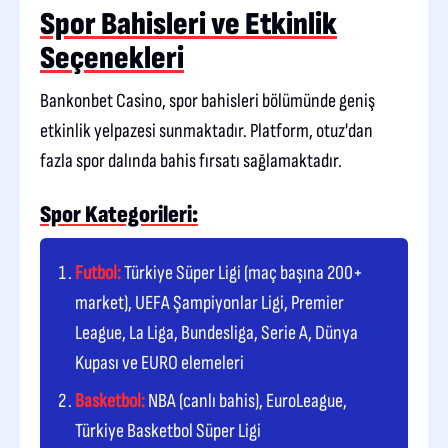
Spor Bahisleri ve Etkinlik
Seçenekleri
Bankonbet Casino, spor bahisleri bölümünde geniş
etkinlik yelpazesi sunmaktadır. Platform, otuz'dan
fazla spor dalında bahis fırsatı sağlamaktadır.
Spor Kategorileri:
Futbol:
Türkiye Süper Ligi (maç başına 200+
market), UEFA Şampiyonlar Ligi, Premier
League, La Liga, Bundesliga, Serie A, Dünya
Kupası ve EURO elemeleri
Basketbol:
NBA (canlı bahis), EuroLeague,
Türkiye Basketbol Süper Ligi