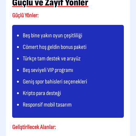
Güçlü ve Zayıf Yönler
Güçlü Yönler:
Beş bine yakın oyun çeşitliliği
Cömert hoş geldin bonus paketi
Türkçe tam destek ve arayüz
Beş seviyeli VIP programı
Geniş spor bahisleri seçenekleri
Kripto para desteği
Responsif mobil tasarım
Geliştirilecek Alanlar: