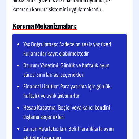
uluslararası güvenlik standartlarına uyumlu çok
katmanlı koruma sistemini uygulamaktadır.
Koruma Mekanizmaları:
Yaş Doğrulaması: Sadece on sekiz yaş üzeri
kullanıcılar kayıt olabilmektedir
Oturum Yönetimi: Günlük ve haftalık oyun
süresi sınırlaması seçenekleri
Finansal Limitler: Para yatırma için günlük,
haftalık ve aylık üst sınırlar
Hesap Kapatma: Geçici veya kalıcı kendini
dışlama seçenekleri
Zaman Hatırlatıcıları: Belirli aralıklarla oyun
aktivitesi uyarıları