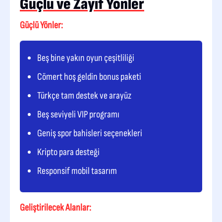
Güçlü ve Zayıf Yönler
Güçlü Yönler:
Beş bine yakın oyun çeşitliliği
Cömert hoş geldin bonus paketi
Türkçe tam destek ve arayüz
Beş seviyeli VIP programı
Geniş spor bahisleri seçenekleri
Kripto para desteği
Responsif mobil tasarım
Geliştirilecek Alanlar: