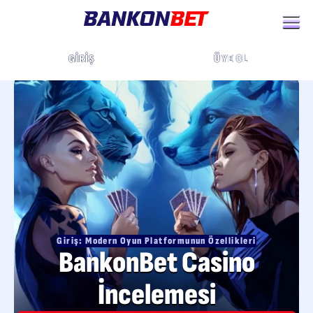
ÜYE OL
GIRIŞ
Giriş: Modern Oyun Platformunun Özellikleri
BankonBet Casino
İncelemesi