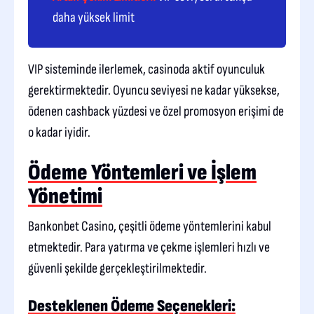
daha yüksek limit
VIP sisteminde ilerlemek, casinoda aktif oyunculuk
gerektirmektedir. Oyuncu seviyesi ne kadar yüksekse,
ödenen cashback yüzdesi ve özel promosyon erişimi de
o kadar iyidir.
Ödeme Yöntemleri ve İşlem
Yönetimi
Bankonbet Casino, çeşitli ödeme yöntemlerini kabul
etmektedir. Para yatırma ve çekme işlemleri hızlı ve
güvenli şekilde gerçekleştirilmektedir.
Desteklenen Ödeme Seçenekleri: