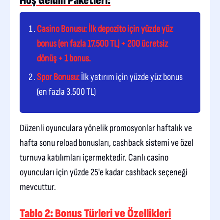
Hoş Geldin Paketleri:
Casino Bonusu: İlk depozito için yüzde yüz
bonus (en fazla 17.500 TL) + 200 ücretsiz
dönüş + 1 bonus.
Spor Bonusu:
İlk yatırım için yüzde yüz bonus
(en fazla 3.500 TL)
Düzenli oyunculara yönelik promosyonlar haftalık ve
hafta sonu reload bonusları, cashback sistemi ve özel
turnuva katılımları içermektedir. Canlı casino
oyuncuları için yüzde 25'e kadar cashback seçeneği
mevcuttur.
Tablo 2: Bonus Türleri ve Özellikleri