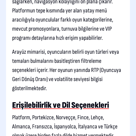
sağlarken, navigasyon kolaylığını ön plana çıkarır.
Platformun tepe kısmında yer alan yatay menü
aracılığıyla oyunculular farklı oyun kategorilerine,
mevcut promosyonlara, turnuva bilgilerine ve VIP
programı detaylarına hızlı erişim yapabilirler.
Arayüz mimarisi, oyuncuların belirli oyun türleri veya
temaları bulmalarını basitleştiren filtreleme
seçenekleri içerir. Her oyunun yanında RTP (Oyuncuya
Geri Dönüş Oranı) ve volatilite seviyesi bilgisi
gösterilmektedir.
Erişilebilirlik ve Dil Seçenekleri
Platform, Portekizce, Norveççe, Fince, Lehçe,
Almanca, Fransızca, İspanyolca, İtalyanca ve Türkçe
olmak üzere birden fazla dilde hizmet vermektedir.