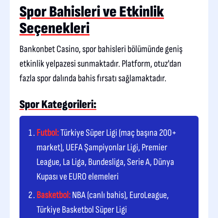
Spor Bahisleri ve Etkinlik
Seçenekleri
Bankonbet Casino, spor bahisleri bölümünde geniş
etkinlik yelpazesi sunmaktadır. Platform, otuz'dan
fazla spor dalında bahis fırsatı sağlamaktadır.
Spor Kategorileri:
Futbol:
Türkiye Süper Ligi (maç başına 200+
market), UEFA Şampiyonlar Ligi, Premier
League, La Liga, Bundesliga, Serie A, Dünya
Kupası ve EURO elemeleri
Basketbol:
NBA (canlı bahis), EuroLeague,
Türkiye Basketbol Süper Ligi