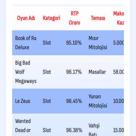
RTP
Maksimum
Oyun Adı
Kategori
Teması
Oranı
Kazanç
Book of Ra
Mısır
Slot
95.10%
5.000x
Deluxe
Mitolojisi
Big Bad
Wolf
Slot
96.17%
Masallar
58.000x
Megaways
Yunan
Le Zeus
Slot
96.45%
10.000x
Mitolojisi
Wanted
Vahşi
Dead or
Slot
96.38%
15.000x
Batı