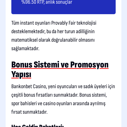
%96.50 RTP, anlık sonuçlar
Tüm instant oyunları Provably Fair teknolojisi
desteklemektedir, bu da her turun adilliğinin
matematiksel olarak doğrulanabilir olmasını
sağlamaktadır.
Bonus Sistemi ve Promosyon
Yapısı
Bankonbet Casino, yeni oyuncuları ve sadık üyeleri için
çeşitli bonus fırsatları sunmaktadır. Bonus sistemi,
spor bahisleri ve casino oyunları arasında ayrılmış
fırsat sunmaktadır.