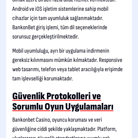
Android ve iOS işletim sistemlerine sahip mobil
cihazlar için tam uyumluluk sağlanmaktadır.
BankonBet giriş işlemi, tüm dil seçeneklerinde
sorunsuz gerçekleştirilmektedir.
Mobil uyumluluğu, ayrı bir uygulama indirmenin
gereksiz kılınmasını mümkün kılmaktadır. Responsive
web tasarımı, telefon veya tablet aracılığıyla erişimde
tam işlevselliği korumaktadır.
Güvenlik Protokolleri ve
Sorumlu Oyun Uygulamaları
Bankonbet Casino, oyuncu koruması ve veri
güvenliğine ciddi şekilde yaklaşmaktadır. Platform,