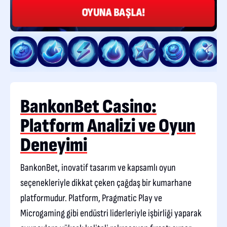
OYUNA BAŞLA!
BankonBet Casino:
Platform Analizi ve Oyun
Deneyimi
BankonBet, inovatif tasarım ve kapsamlı oyun
seçenekleriyle dikkat çeken çağdaş bir kumarhane
platformudur. Platform, Pragmatic Play ve
Microgaming gibi endüstri liderleriyle işbirliği yaparak