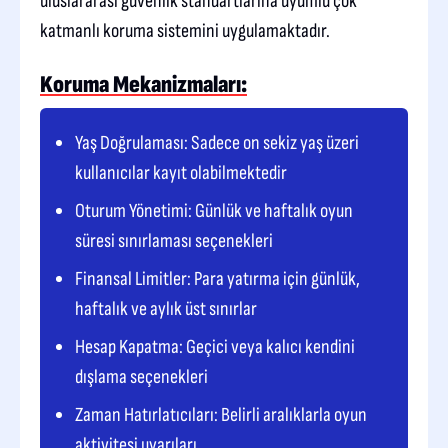
uluslararası güvenlik standartlarına uyumlu çok
katmanlı koruma sistemini uygulamaktadır.
Koruma Mekanizmaları:
Yaş Doğrulaması: Sadece on sekiz yaş üzeri
kullanıcılar kayıt olabilmektedir
Oturum Yönetimi: Günlük ve haftalık oyun
süresi sınırlaması seçenekleri
Finansal Limitler: Para yatırma için günlük,
haftalık ve aylık üst sınırlar
Hesap Kapatma: Geçici veya kalıcı kendini
dışlama seçenekleri
Zaman Hatırlatıcıları: Belirli aralıklarla oyun
aktivitesi uyarıları