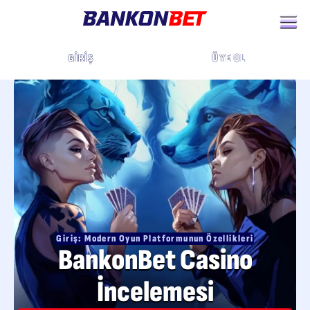
ÜYE OL
GIRIŞ
Giriş: Modern Oyun Platformunun Özellikleri
BankonBet Casino
İncelemesi