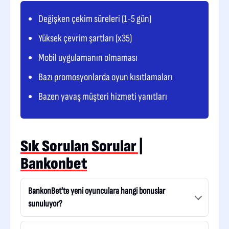
Değişken çekim süreleri (1-5 gün)
Yüksek çevrim şartları (x35)
Mobil uygulamanın olmaması
Bazı promosyonlarda oyun kısıtlamaları
Bazen yavaş müşteri hizmeti yanıtları
Sık Sorulan Sorular |
Bankonbet
BankonBet'te yeni oyunculara hangi bonuslar
sunuluyor?