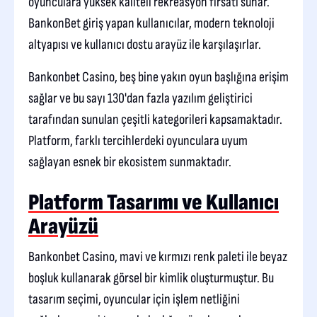
oyunculara yüksek kaliteli rekreasyon fırsatı sunar.
BankonBet giriş yapan kullanıcılar, modern teknoloji
altyapısı ve kullanıcı dostu arayüz ile karşılaşırlar.
Bankonbet Casino, beş bine yakın oyun başlığına erişim
sağlar ve bu sayı 130'dan fazla yazılım geliştirici
tarafından sunulan çeşitli kategorileri kapsamaktadır.
Platform, farklı tercihlerdeki oyunculara uyum
sağlayan esnek bir ekosistem sunmaktadır.
Platform Tasarımı ve Kullanıcı
Arayüzü
Bankonbet Casino, mavi ve kırmızı renk paleti ile beyaz
boşluk kullanarak görsel bir kimlik oluşturmuştur. Bu
tasarım seçimi, oyuncular için işlem netliğini