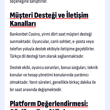
seçeneğine sahiptirler.
Müşteri Desteği ve İletişim
Kanalları
Bankonbet Casino, yirmi dört saat müşteri desteği
sunmaktadır. Oyuncular, canlı sohbet, e-posta veya
telefon yoluyla destek ekibiyle iletişime geçebilirler.
Türkçe dil desteği tam olarak sağlanmaktadır.
Destek ekibi, oyuncu sorunları, bonus sorguları, teknik
konular ve hesap yönetimi konularında yardımcı
olmaktadır. Yanıt süreleri, genellikle birkaç dakika ile
bir saat arasında değişmektedir.
Platform Değerlendirmesi: