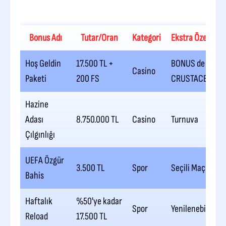
Bonus Adı
Tutar/Oran
Kategori
Ekstra Özellik
Hoş Geldin
17.500 TL +
BONUS de
Casino
Paketi
200 FS
CRUSTACEOS
Hazine
Adası
8.750.000 TL
Casino
Turnuva
Çılgınlığı
UEFA Özgür
3.500 TL
Spor
Seçili Maçlar
Bahis
Haftalık
%50'ye kadar
Spor
Yenilenebilir
Reload
17.500 TL