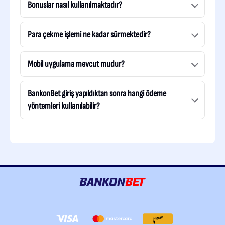
Bonuslar nasıl kullanılmaktadır?
Para çekme işlemi ne kadar sürmektedir?
Mobil uygulama mevcut mudur?
BankonBet giriş yapıldıktan sonra hangi ödeme
yöntemleri kullanılabilir?