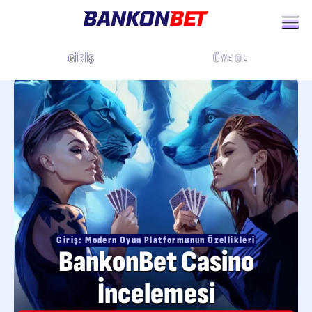
ÜYE OL
GIRIŞ
Giriş: Modern Oyun Platformunun Özellikleri
BankonBet Casino
İncelemesi