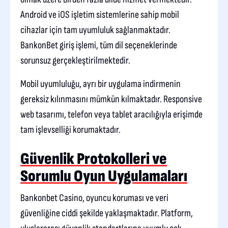
Android ve iOS işletim sistemlerine sahip mobil
cihazlar için tam uyumluluk sağlanmaktadır.
BankonBet giriş işlemi, tüm dil seçeneklerinde
sorunsuz gerçekleştirilmektedir.
Mobil uyumluluğu, ayrı bir uygulama indirmenin
gereksiz kılınmasını mümkün kılmaktadır. Responsive
web tasarımı, telefon veya tablet aracılığıyla erişimde
tam işlevselliği korumaktadır.
Güvenlik Protokolleri ve
Sorumlu Oyun Uygulamaları
Bankonbet Casino, oyuncu koruması ve veri
güvenliğine ciddi şekilde yaklaşmaktadır. Platform,