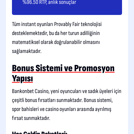
%96.50 RTP, anlık sonuçlar
Tüm instant oyunları Provably Fair teknolojisi
desteklemektedir, bu da her turun adilliğinin
matematiksel olarak doğrulanabilir olmasını
sağlamaktadır.
Bonus Sistemi ve Promosyon
Yapısı
Bankonbet Casino, yeni oyuncuları ve sadık üyeleri için
çeşitli bonus fırsatları sunmaktadır. Bonus sistemi,
spor bahisleri ve casino oyunları arasında ayrılmış
fırsat sunmaktadır.