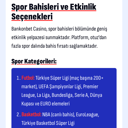
Spor Bahisleri ve Etkinlik
Seçenekleri
Bankonbet Casino, spor bahisleri bölümünde geniş
etkinlik yelpazesi sunmaktadır. Platform, otuz'dan
fazla spor dalında bahis fırsatı sağlamaktadır.
Spor Kategorileri:
Futbol:
Türkiye Süper Ligi (maç başına 200+
market), UEFA Şampiyonlar Ligi, Premier
League, La Liga, Bundesliga, Serie A, Dünya
Kupası ve EURO elemeleri
Basketbol:
NBA (canlı bahis), EuroLeague,
Türkiye Basketbol Süper Ligi