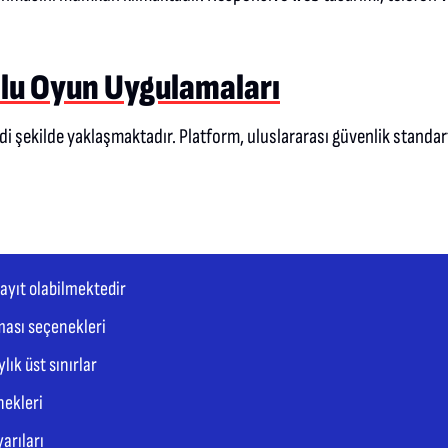
mlu Oyun Uygulamaları
i şekilde yaklaşmaktadır. Platform, uluslararası güvenlik standa
kayıt olabilmektedir
ması seçenekleri
lık üst sınırlar
nekleri
yarıları