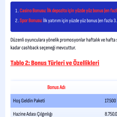
Casino Bonusu: İlk depozito için yüzde yüz bonus (en fazl
Spor Bonusu:
İlk yatırım için yüzde yüz bonus (en fazla 3
Düzenli oyunculara yönelik promosyonlar haftalık ve hafta s
kadar cashback seçeneği mevcuttur.
Tablo 2: Bonus Türleri ve Özellikleri
Bonus Adı
Hoş Geldin Paketi
17.500
Hazine Adası Çılgınlığı
8.750.