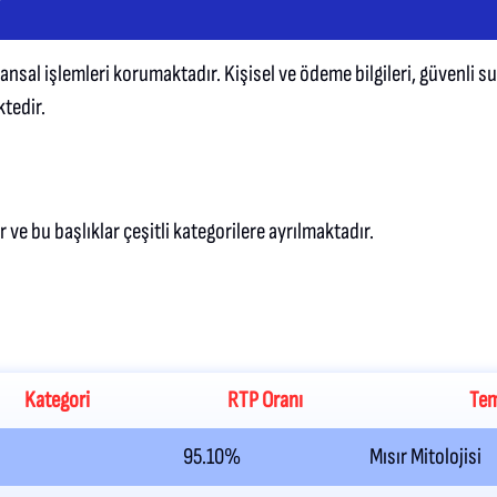
ansal işlemleri korumaktadır. Kişisel ve ödeme bilgileri, güvenli 
ktedir.
e bu başlıklar çeşitli kategorilere ayrılmaktadır.
Kategori
RTP Oranı
Tem
95.10%
Mısır Mitolojisi