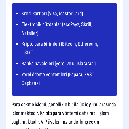
Kredi kartları (Visa, MasterCard)
Elektronik cüzdanlar (ecoPayz, Skrill,
Neteller)
Kripto para birimleri (Bitcoin, Ethereum,
USDT)
Banka havaleleri (yerel ve uluslararası)
Yerel ödeme yöntemleri (Papara, FAST,
Cepbank)
Para çekme işlemi, genellikle bir ila üç iş günü arasında
işlenmektedir. Kripto para yöntemi daha hızlı işlem
sağlamaktadır. VIP üyeler, hızlandırılmış çekim