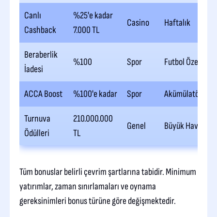
Canlı
%25'e kadar
Casino
Haftalık
Cashback
7.000 TL
Beraberlik
%100
Spor
Futbol Özel
İadesi
ACCA Boost
%100'e kadar
Spor
Akümülatör
Turnuva
210.000.000
Genel
Büyük Havuz
Ödülleri
TL
Tüm bonuslar belirli çevrim şartlarına tabidir. Minimum
yatırımlar, zaman sınırlamaları ve oynama
gereksinimleri bonus türüne göre değişmektedir.