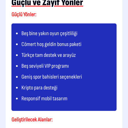
Güçlü ve Zayıf Yönler
Güçlü Yönler:
Beş bine yakın oyun çeşitliliği
Cömert hoş geldin bonus paketi
Türkçe tam destek ve arayüz
Beş seviyeli VIP programı
Geniş spor bahisleri seçenekleri
Kripto para desteği
Responsif mobil tasarım
Geliştirilecek Alanlar: