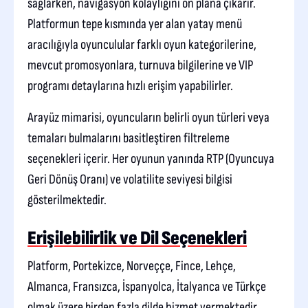
sağlarken, navigasyon kolaylığını ön plana çıkarır.
Platformun tepe kısmında yer alan yatay menü
aracılığıyla oyunculular farklı oyun kategorilerine,
mevcut promosyonlara, turnuva bilgilerine ve VIP
programı detaylarına hızlı erişim yapabilirler.
Arayüz mimarisi, oyuncuların belirli oyun türleri veya
temaları bulmalarını basitleştiren filtreleme
seçenekleri içerir. Her oyunun yanında RTP (Oyuncuya
Geri Dönüş Oranı) ve volatilite seviyesi bilgisi
gösterilmektedir.
Erişilebilirlik ve Dil Seçenekleri
Platform, Portekizce, Norveççe, Fince, Lehçe,
Almanca, Fransızca, İspanyolca, İtalyanca ve Türkçe
olmak üzere birden fazla dilde hizmet vermektedir.