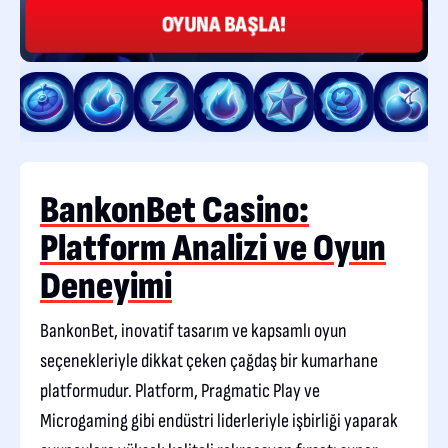
OYUNA BAŞLA!
BankonBet Casino:
Platform Analizi ve Oyun
Deneyimi
BankonBet, inovatif tasarım ve kapsamlı oyun
seçenekleriyle dikkat çeken çağdaş bir kumarhane
platformudur. Platform, Pragmatic Play ve
Microgaming gibi endüstri liderleriyle işbirliği yaparak