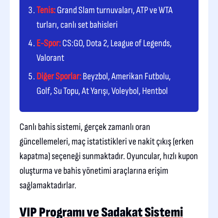
Tenis:
Grand Slam turnuvaları, ATP ve WTA
turları, canlı set bahisleri
E-Spor:
CS:GO, Dota 2, League of Legends,
Valorant
Diğer Sporlar:
Beyzbol, Amerikan Futbolu,
Golf, Su Topu, At Yarışı, Voleybol, Hentbol
Canlı bahis sistemi, gerçek zamanlı oran
güncellemeleri, maç istatistikleri ve nakit çıkış (erken
kapatma) seçeneği sunmaktadır. Oyuncular, hızlı kupon
oluşturma ve bahis yönetimi araçlarına erişim
sağlamaktadırlar.
VIP Programı ve Sadakat Sistemi