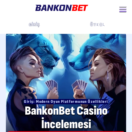
ÜYE OL
GIRIŞ
Giriş: Modern Oyun Platformunun Özellikleri
BankonBet Casino
İncelemesi