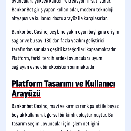
oyunculara yüksek kaliteli rekreasyon fırsatı sunar.
BankonBet giriş yapan kullanıcılar, modern teknoloji
altyapısı ve kullanıcı dostu arayüz ile karşılaşırlar.
Bankonbet Casino, beş bine yakın oyun başlığına erişim
sağlar ve bu sayı 130'dan fazla yazılım geliştirici
tarafından sunulan çeşitli kategorileri kapsamaktadır.
Platform, farklı tercihlerdeki oyunculara uyum
sağlayan esnek bir ekosistem sunmaktadır.
Platform Tasarımı ve Kullanıcı
Arayüzü
Bankonbet Casino, mavi ve kırmızı renk paleti ile beyaz
boşluk kullanarak görsel bir kimlik oluşturmuştur. Bu
tasarım seçimi, oyuncular için işlem netliğini