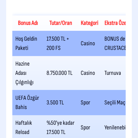
Bonus Adı
Tutar/Oran
Kategori
Ekstra Özellik
Hoş Geldin
17.500 TL +
BONUS de
Casino
Paketi
200 FS
CRUSTACEOS
Hazine
Adası
8.750.000 TL
Casino
Turnuva
Çılgınlığı
UEFA Özgür
3.500 TL
Spor
Seçili Maçlar
Bahis
Haftalık
%50'ye kadar
Spor
Yenilenebilir
Reload
17.500 TL