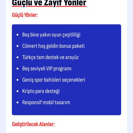
Güçlü ve Zayıf Yönler
Güçlü Yönler:
Beş bine yakın oyun çeşitliliği
Cömert hoş geldin bonus paketi
Türkçe tam destek ve arayüz
Beş seviyeli VIP programı
Geniş spor bahisleri seçenekleri
Kripto para desteği
Responsif mobil tasarım
Geliştirilecek Alanlar: