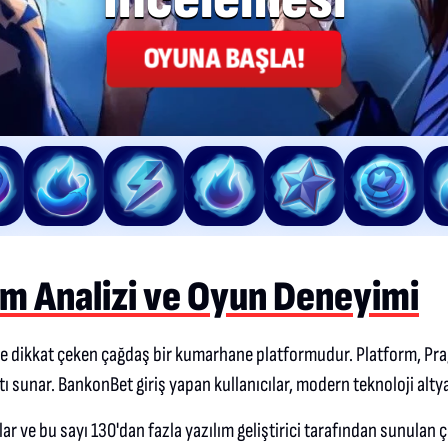
OYUNA BAŞLA!
m Analizi ve Oyun Deneyimi
e dikkat çeken çağdaş bir kumarhane platformudur. Platform, Prag
ı sunar. BankonBet giriş yapan kullanıcılar, modern teknoloji altyap
 ve bu sayı 130'dan fazla yazılım geliştirici tarafından sunulan çe