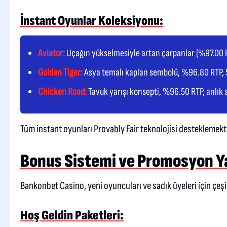
İnstant Oyunlar Koleksiyonu:
Aviator:
Uçağın yükselmesiyle artan çarpanlar (%97.00 
Golden Tiger:
Asya temalı kaplan sembolü, %96.80 RTP
Chicken Road:
Tavuk yarışı konsepti, %96.50 RTP, anlık 
Tüm instant oyunları Provably Fair teknolojisi desteklemekte
Bonus Sistemi ve Promosyon Y
Bankonbet Casino, yeni oyuncuları ve sadık üyeleri için çeşi
Hoş Geldin Paketleri: