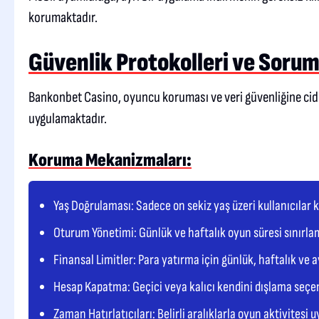
korumaktadır.
Güvenlik Protokolleri ve Soru
Bankonbet Casino, oyuncu koruması ve veri güvenliğine cidd
uygulamaktadır.
Koruma Mekanizmaları:
Yaş Doğrulaması: Sadece on sekiz yaş üzeri kullanıcılar 
Oturum Yönetimi: Günlük ve haftalık oyun süresi sınırla
Finansal Limitler: Para yatırma için günlük, haftalık ve ay
Hesap Kapatma: Geçici veya kalıcı kendini dışlama seçe
Zaman Hatırlatıcıları: Belirli aralıklarla oyun aktivitesi u