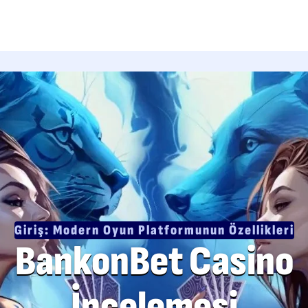
Giriş: Modern Oyun Platformunun Özellikleri
BankonBet Casino
İncelemesi