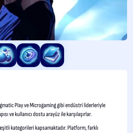
matic Play ve Microgaming gibi endüstri liderleriyle
ısı ve kullanıcı dostu arayüz ile karşılaşırlar.
şitli kategorileri kapsamaktadır. Platform, farklı