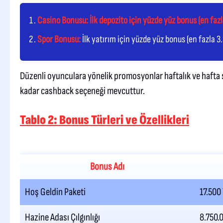
Casino Bonusu: İlk depozito için yüzde yüz bonus (en fazl
Spor Bonusu:
İlk yatırım için yüzde yüz bonus (en fazla 3
Düzenli oyunculara yönelik promosyonlar haftalık ve hafta s
kadar cashback seçeneği mevcuttur.
Tablo 2: Bonus Türleri ve Özellikleri
Bonus Adı
Hoş Geldin Paketi
17.500
Hazine Adası Çılgınlığı
8.750.