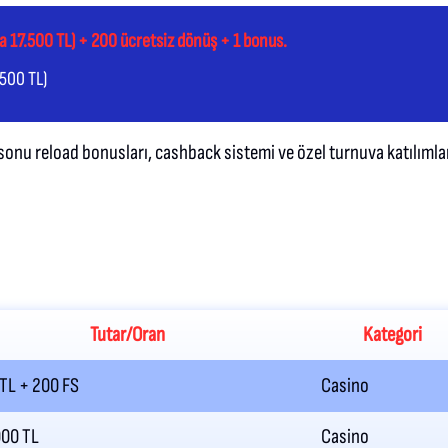
a 17.500 TL) + 200 ücretsiz dönüş + 1 bonus.
.500 TL)
onu reload bonusları, cashback sistemi ve özel turnuva katılımlar
Tutar/Oran
Kategori
 TL + 200 FS
Casino
000 TL
Casino