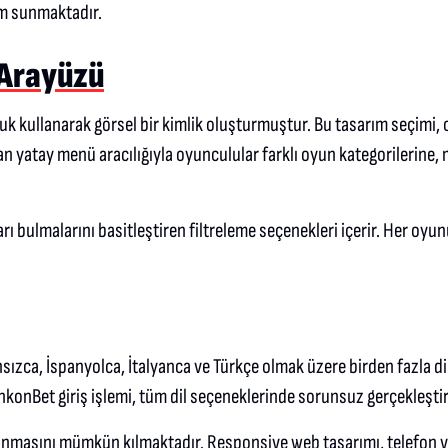
em sunmaktadır.
 Arayüzü
uk kullanarak görsel bir kimlik oluşturmuştur. Bu tasarım seçimi, 
lan yatay menü aracılığıyla oyunculular farklı oyun kategorilerine
arı bulmalarını basitleştiren filtreleme seçenekleri içerir. Her oy
sızca, İspanyolca, İtalyanca ve Türkçe olmak üzere birden fazla di
konBet giriş işlemi, tüm dil seçeneklerinde sorunsuz gerçekleştir
ınmasını mümkün kılmaktadır. Responsive web tasarımı, telefon veya