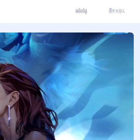
ÜYE OL
GIRIŞ