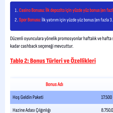
Casino Bonusu: İlk depozito için yüzde yüz bonus (en fazl
Spor Bonusu:
İlk yatırım için yüzde yüz bonus (en fazla 3
Düzenli oyunculara yönelik promosyonlar haftalık ve hafta s
kadar cashback seçeneği mevcuttur.
Tablo 2: Bonus Türleri ve Özellikleri
Bonus Adı
Hoş Geldin Paketi
17.500
Hazine Adası Çılgınlığı
8.750.