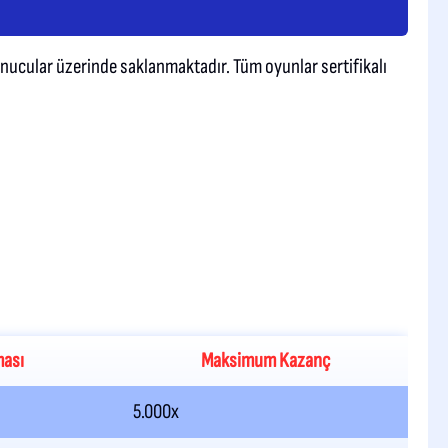
sunucular üzerinde saklanmaktadır. Tüm oyunlar sertifikalı
ası
Maksimum Kazanç
5.000x