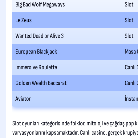
Big Bad Wolf Megaways
Slot
Le Zeus
Slot
Wanted Dead or Alive 3
Slot
European Blackjack
Masa 
Immersive Roulette
Canlı 
Golden Wealth Baccarat
Canlı 
Aviator
İnsta
Slot oyunları kategorisinde folklor, mitoloji ve çağdaş pop 
varyasyonlarını kapsamaktadır. Canlı casino, gerçek krupiy