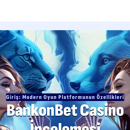
Giriş: Modern Oyun Platformunun Özellikleri
BankonBet Casino
İncelemesi