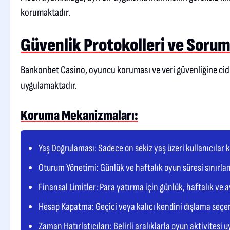
korumaktadır.
Güvenlik Protokolleri ve Soru
Bankonbet Casino, oyuncu koruması ve veri güvenliğine cidd
uygulamaktadır.
Koruma Mekanizmaları:
Yaş Doğrulaması: Sadece on sekiz yaş üzeri kullanıcılar 
Oturum Yönetimi: Günlük ve haftalık oyun süresi sınırla
Finansal Limitler: Para yatırma için günlük, haftalık ve ay
Hesap Kapatma: Geçici veya kalıcı kendini dışlama seçe
Zaman Hatırlatıcıları: Belirli aralıklarla oyun aktivitesi u