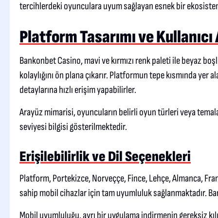
tercihlerdeki oyunculara uyum sağlayan esnek bir ekosist
Platform Tasarımı ve Kullanıcı
Bankonbet Casino, mavi ve kırmızı renk paleti ile beyaz boşl
kolaylığını ön plana çıkarır. Platformun tepe kısmında yer a
detaylarına hızlı erişim yapabilirler.
Arayüz mimarisi, oyuncuların belirli oyun türleri veya temal
seviyesi bilgisi gösterilmektedir.
Erişilebilirlik ve Dil Seçenekleri
Platform, Portekizce, Norveççe, Fince, Lehçe, Almanca, Fran
sahip mobil cihazlar için tam uyumluluk sağlanmaktadır. Ban
Mobil uyumluluğu, ayrı bir uygulama indirmenin gereksiz kıl