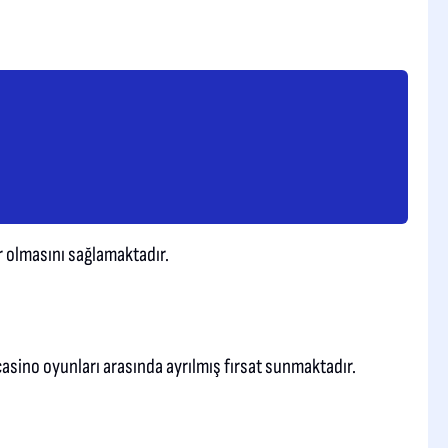
r olmasını sağlamaktadır.
casino oyunları arasında ayrılmış fırsat sunmaktadır.