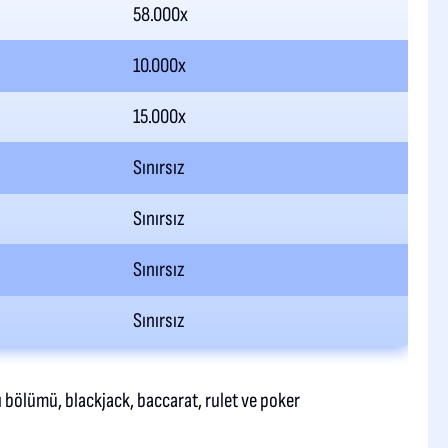
58.000x
10.000x
15.000x
Sınırsız
Sınırsız
Sınırsız
Sınırsız
ı bölümü, blackjack, baccarat, rulet ve poker