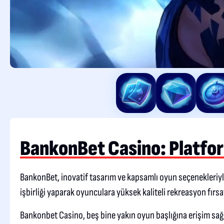
BankonBet Casino: Platfor
BankonBet, inovatif tasarım ve kapsamlı oyun seçenekleriyl
işbirliği yaparak oyunculara yüksek kaliteli rekreasyon fırsat
Bankonbet Casino, beş bine yakın oyun başlığına erişim sağlar