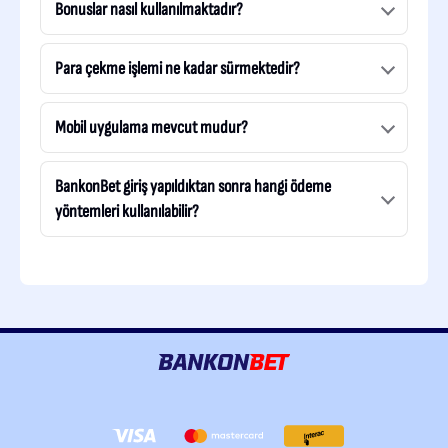
Bonuslar nasıl kullanılmaktadır?
Para çekme işlemi ne kadar sürmektedir?
Mobil uygulama mevcut mudur?
BankonBet giriş yapıldıktan sonra hangi ödeme
yöntemleri kullanılabilir?