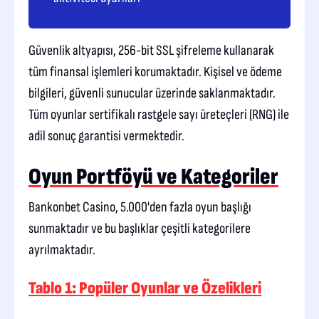
Güvenlik altyapısı, 256-bit SSL şifreleme kullanarak
tüm finansal işlemleri korumaktadır. Kişisel ve ödeme
bilgileri, güvenli sunucular üzerinde saklanmaktadır.
Tüm oyunlar sertifikalı rastgele sayı üreteçleri (RNG) ile
adil sonuç garantisi vermektedir.
Oyun Portföyü ve Kategoriler
Bankonbet Casino, 5.000'den fazla oyun başlığı
sunmaktadır ve bu başlıklar çeşitli kategorilere
ayrılmaktadır.
Tablo 1: Popüler Oyunlar ve Özelikleri