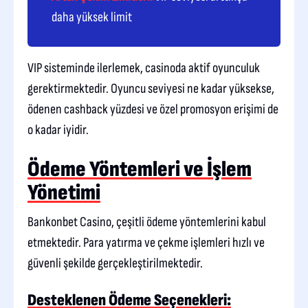
daha yüksek limit
VIP sisteminde ilerlemek, casinoda aktif oyunculuk
gerektirmektedir. Oyuncu seviyesi ne kadar yüksekse,
ödenen cashback yüzdesi ve özel promosyon erişimi de
o kadar iyidir.
Ödeme Yöntemleri ve İşlem
Yönetimi
Bankonbet Casino, çeşitli ödeme yöntemlerini kabul
etmektedir. Para yatırma ve çekme işlemleri hızlı ve
güvenli şekilde gerçekleştirilmektedir.
Desteklenen Ödeme Seçenekleri: