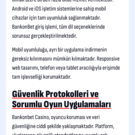
Android ve iOS işletim sistemlerine sahip mobil
cihazlar için tam uyumluluk sağlanmaktadır.
BankonBet giriş işlemi, tüm dil seçeneklerinde
sorunsuz gerçekleştirilmektedir.
Mobil uyumluluğu, ayrı bir uygulama indirmenin
gereksiz kılınmasını mümkün kılmaktadır. Responsive
web tasarımı, telefon veya tablet aracılığıyla erişimde
tam işlevselliği korumaktadır.
Güvenlik Protokolleri ve
Sorumlu Oyun Uygulamaları
Bankonbet Casino, oyuncu koruması ve veri
güvenliğine ciddi şekilde yaklaşmaktadır. Platform,