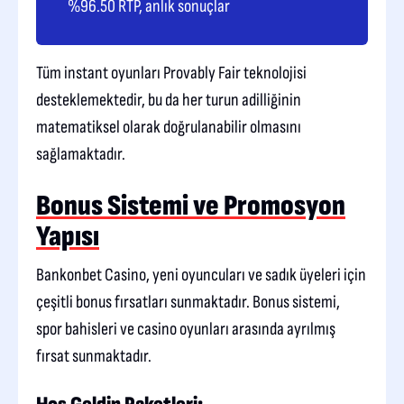
%96.50 RTP, anlık sonuçlar
Tüm instant oyunları Provably Fair teknolojisi
desteklemektedir, bu da her turun adilliğinin
matematiksel olarak doğrulanabilir olmasını
sağlamaktadır.
Bonus Sistemi ve Promosyon
Yapısı
Bankonbet Casino, yeni oyuncuları ve sadık üyeleri için
çeşitli bonus fırsatları sunmaktadır. Bonus sistemi,
spor bahisleri ve casino oyunları arasında ayrılmış
fırsat sunmaktadır.