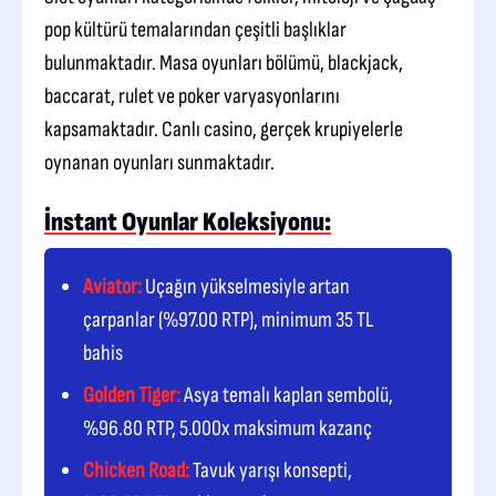
pop kültürü temalarından çeşitli başlıklar
bulunmaktadır. Masa oyunları bölümü, blackjack,
baccarat, rulet ve poker varyasyonlarını
kapsamaktadır. Canlı casino, gerçek krupiyelerle
oynanan oyunları sunmaktadır.
İnstant Oyunlar Koleksiyonu:
Aviator:
Uçağın yükselmesiyle artan
çarpanlar (%97.00 RTP), minimum 35 TL
bahis
Golden Tiger:
Asya temalı kaplan sembolü,
%96.80 RTP, 5.000x maksimum kazanç
Chicken Road:
Tavuk yarışı konsepti,