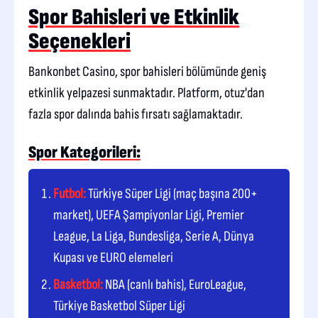
Spor Bahisleri ve Etkinlik
Seçenekleri
Bankonbet Casino, spor bahisleri bölümünde geniş
etkinlik yelpazesi sunmaktadır. Platform, otuz'dan
fazla spor dalında bahis fırsatı sağlamaktadır.
Spor Kategorileri:
Futbol:
Türkiye Süper Ligi (maç başına 200+
market), UEFA Şampiyonlar Ligi, Premier
League, La Liga, Bundesliga, Serie A, Dünya
Kupası ve EURO elemeleri
Basketbol:
NBA (canlı bahis), EuroLeague,
Türkiye Basketbol Süper Ligi