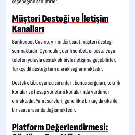
seçeneğine sahiptirler.
Müşteri Desteği ve İletişim
Kanalları
Bankonbet Casino, yirmi dört saat müşteri desteği
sunmaktadır. Oyuncular, canlı sohbet, e-posta veya
telefon yoluyla destek ekibiyle iletişime geçebilirler.
Türkçe dil desteği tam olarak sağlanmaktadır.
Destek ekibi, oyuncu sorunları, bonus sorguları, teknik
konular ve hesap yönetimi konularında yardımcı
olmaktadır. Yanıt süreleri, genellikle birkaç dakika ile
bir saat arasında değişmektedir.
Platform Değerlendirmesi: