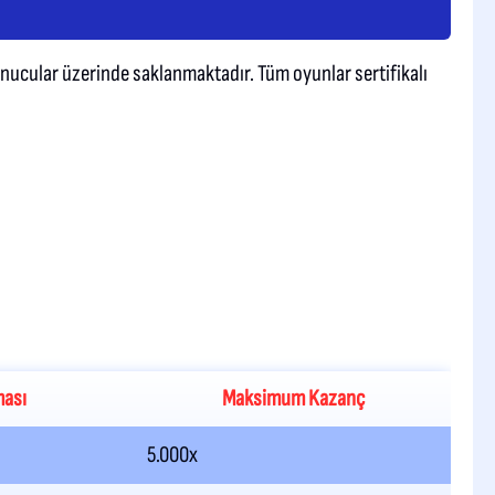
sunucular üzerinde saklanmaktadır. Tüm oyunlar sertifikalı
ası
Maksimum Kazanç
5.000x