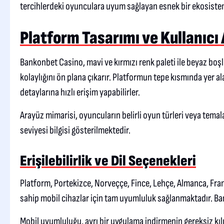
tercihlerdeki oyunculara uyum sağlayan esnek bir ekosist
Platform Tasarımı ve Kullanıcı
Bankonbet Casino, mavi ve kırmızı renk paleti ile beyaz boşl
kolaylığını ön plana çıkarır. Platformun tepe kısmında yer a
detaylarına hızlı erişim yapabilirler.
Arayüz mimarisi, oyuncuların belirli oyun türleri veya temal
seviyesi bilgisi gösterilmektedir.
Erişilebilirlik ve Dil Seçenekleri
Platform, Portekizce, Norveççe, Fince, Lehçe, Almanca, Fran
sahip mobil cihazlar için tam uyumluluk sağlanmaktadır. Ban
Mobil uyumluluğu, ayrı bir uygulama indirmenin gereksiz kıl