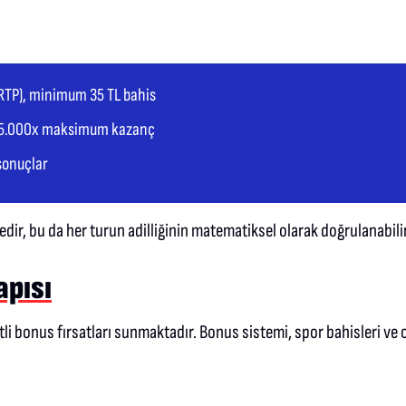
RTP), minimum 35 TL bahis
, 5.000x maksimum kazanç
sonuçlar
dir, bu da her turun adilliğinin matematiksel olarak doğrulanabili
apısı
tli bonus fırsatları sunmaktadır. Bonus sistemi, spor bahisleri ve 