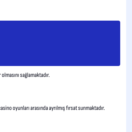
r olmasını sağlamaktadır.
casino oyunları arasında ayrılmış fırsat sunmaktadır.