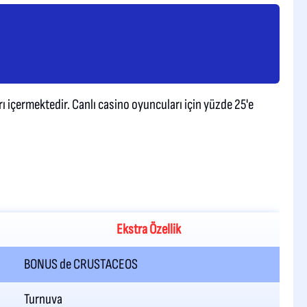
ı içermektedir. Canlı casino oyuncuları için yüzde 25'e
Ekstra Özellik
BONUS de CRUSTACEOS
Turnuva