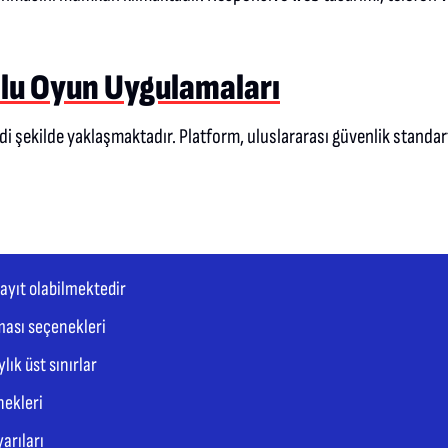
mlu Oyun Uygulamaları
i şekilde yaklaşmaktadır. Platform, uluslararası güvenlik standa
kayıt olabilmektedir
ması seçenekleri
lık üst sınırlar
nekleri
yarıları