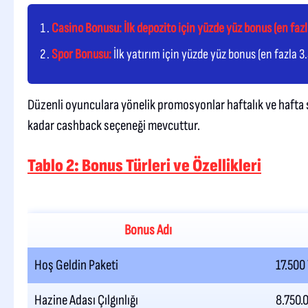
Casino Bonusu: İlk depozito için yüzde yüz bonus (en fazl
Spor Bonusu:
İlk yatırım için yüzde yüz bonus (en fazla 3
Düzenli oyunculara yönelik promosyonlar haftalık ve hafta s
kadar cashback seçeneği mevcuttur.
Tablo 2: Bonus Türleri ve Özellikleri
Bonus Adı
Hoş Geldin Paketi
17.500
Hazine Adası Çılgınlığı
8.750.