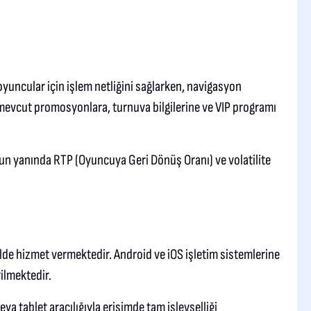
oyuncular için işlem netliğini sağlarken, navigasyon
, mevcut promosyonlara, turnuva bilgilerine ve VIP programı
unun yanında RTP (Oyuncuya Geri Dönüş Oranı) ve volatilite
lde hizmet vermektedir. Android ve iOS işletim sistemlerine
ilmektedir.
 tablet aracılığıyla erişimde tam işlevselliği