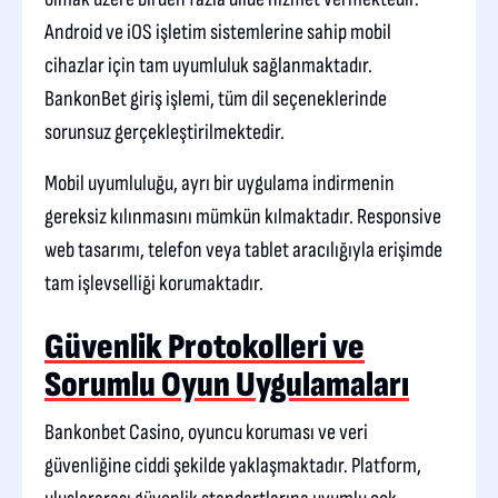
Android ve iOS işletim sistemlerine sahip mobil
cihazlar için tam uyumluluk sağlanmaktadır.
BankonBet giriş işlemi, tüm dil seçeneklerinde
sorunsuz gerçekleştirilmektedir.
Mobil uyumluluğu, ayrı bir uygulama indirmenin
gereksiz kılınmasını mümkün kılmaktadır. Responsive
web tasarımı, telefon veya tablet aracılığıyla erişimde
tam işlevselliği korumaktadır.
Güvenlik Protokolleri ve
Sorumlu Oyun Uygulamaları
Bankonbet Casino, oyuncu koruması ve veri
güvenliğine ciddi şekilde yaklaşmaktadır. Platform,