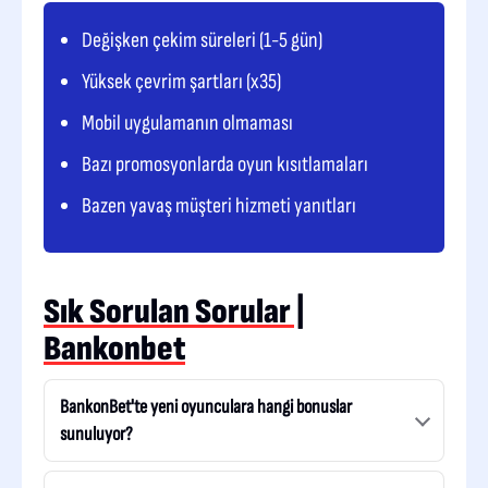
Değişken çekim süreleri (1-5 gün)
Yüksek çevrim şartları (x35)
Mobil uygulamanın olmaması
Bazı promosyonlarda oyun kısıtlamaları
Bazen yavaş müşteri hizmeti yanıtları
Sık Sorulan Sorular |
Bankonbet
BankonBet'te yeni oyunculara hangi bonuslar
sunuluyor?