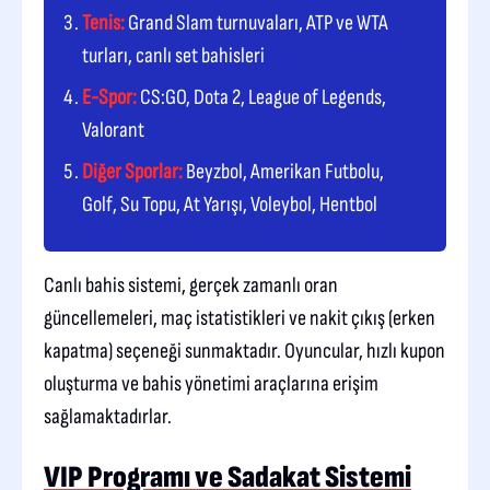
Tenis:
Grand Slam turnuvaları, ATP ve WTA
turları, canlı set bahisleri
E-Spor:
CS:GO, Dota 2, League of Legends,
Valorant
Diğer Sporlar:
Beyzbol, Amerikan Futbolu,
Golf, Su Topu, At Yarışı, Voleybol, Hentbol
Canlı bahis sistemi, gerçek zamanlı oran
güncellemeleri, maç istatistikleri ve nakit çıkış (erken
kapatma) seçeneği sunmaktadır. Oyuncular, hızlı kupon
oluşturma ve bahis yönetimi araçlarına erişim
sağlamaktadırlar.
VIP Programı ve Sadakat Sistemi