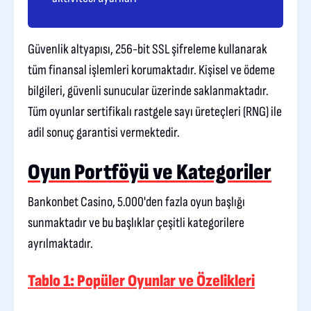
Güvenlik altyapısı, 256-bit SSL şifreleme kullanarak
tüm finansal işlemleri korumaktadır. Kişisel ve ödeme
bilgileri, güvenli sunucular üzerinde saklanmaktadır.
Tüm oyunlar sertifikalı rastgele sayı üreteçleri (RNG) ile
adil sonuç garantisi vermektedir.
Oyun Portföyü ve Kategoriler
Bankonbet Casino, 5.000'den fazla oyun başlığı
sunmaktadır ve bu başlıklar çeşitli kategorilere
ayrılmaktadır.
Tablo 1: Popüler Oyunlar ve Özelikleri