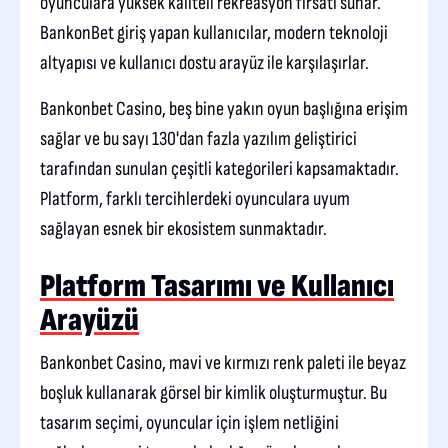
oyunculara yüksek kaliteli rekreasyon fırsatı sunar.
BankonBet giriş yapan kullanıcılar, modern teknoloji
altyapısı ve kullanıcı dostu arayüz ile karşılaşırlar.
Bankonbet Casino, beş bine yakın oyun başlığına erişim
sağlar ve bu sayı 130'dan fazla yazılım geliştirici
tarafından sunulan çeşitli kategorileri kapsamaktadır.
Platform, farklı tercihlerdeki oyunculara uyum
sağlayan esnek bir ekosistem sunmaktadır.
Platform Tasarımı ve Kullanıcı
Arayüzü
Bankonbet Casino, mavi ve kırmızı renk paleti ile beyaz
boşluk kullanarak görsel bir kimlik oluşturmuştur. Bu
tasarım seçimi, oyuncular için işlem netliğini