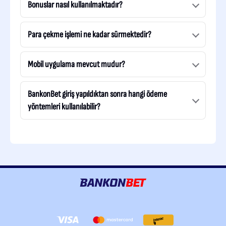
Bonuslar nasıl kullanılmaktadır?
Para çekme işlemi ne kadar sürmektedir?
Mobil uygulama mevcut mudur?
BankonBet giriş yapıldıktan sonra hangi ödeme
yöntemleri kullanılabilir?