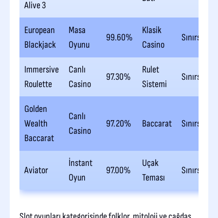
Alive 3
European
Masa
Klasik
99.60%
Sınırsız
Blackjack
Oyunu
Casino
Immersive
Canlı
Rulet
97.30%
Sınırsız
Roulette
Casino
Sistemi
Golden
Canlı
Wealth
97.20%
Baccarat
Sınırsız
Casino
Baccarat
İnstant
Uçak
Aviator
97.00%
Sınırsız
Oyun
Teması
Slot oyunları kategorisinde folklor, mitoloji ve çağdaş