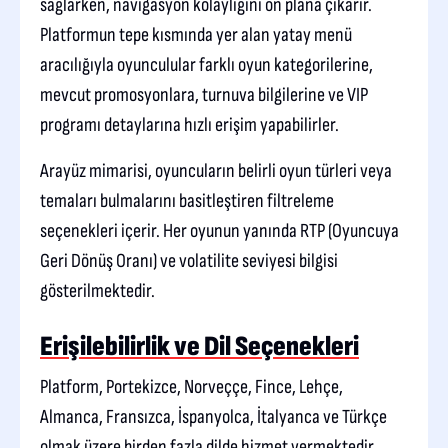
sağlarken, navigasyon kolaylığını ön plana çıkarır.
Platformun tepe kısmında yer alan yatay menü
aracılığıyla oyunculular farklı oyun kategorilerine,
mevcut promosyonlara, turnuva bilgilerine ve VIP
programı detaylarına hızlı erişim yapabilirler.
Arayüz mimarisi, oyuncuların belirli oyun türleri veya
temaları bulmalarını basitleştiren filtreleme
seçenekleri içerir. Her oyunun yanında RTP (Oyuncuya
Geri Dönüş Oranı) ve volatilite seviyesi bilgisi
gösterilmektedir.
Erişilebilirlik ve Dil Seçenekleri
Platform, Portekizce, Norveççe, Fince, Lehçe,
Almanca, Fransızca, İspanyolca, İtalyanca ve Türkçe
olmak üzere birden fazla dilde hizmet vermektedir.