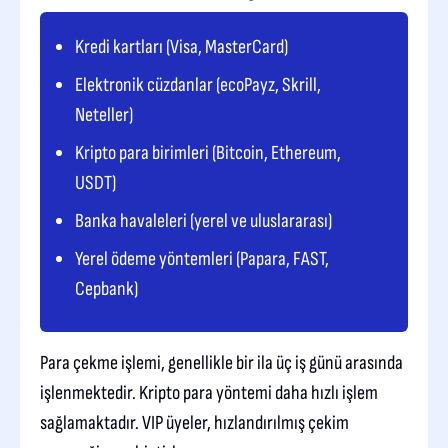
Kredi kartları (Visa, MasterCard)
Elektronik cüzdanlar (ecoPayz, Skrill,
Neteller)
Kripto para birimleri (Bitcoin, Ethereum,
USDT)
Banka havaleleri (yerel ve uluslararası)
Yerel ödeme yöntemleri (Papara, FAST,
Cepbank)
Para çekme işlemi, genellikle bir ila üç iş günü arasında
işlenmektedir. Kripto para yöntemi daha hızlı işlem
sağlamaktadır. VIP üyeler, hızlandırılmış çekim