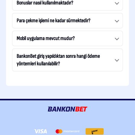
Bonuslar nasıl kullanılmaktadır?
Para çekme işlemi ne kadar sürmektedir?
Mobil uygulama mevcut mudur?
BankonBet giriş yapıldıktan sonra hangi ödeme
yöntemleri kullanılabilir?