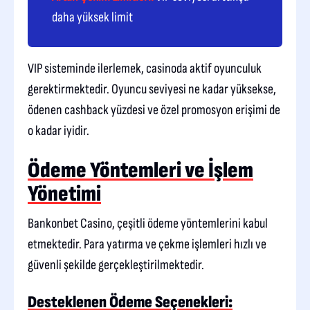
daha yüksek limit
VIP sisteminde ilerlemek, casinoda aktif oyunculuk
gerektirmektedir. Oyuncu seviyesi ne kadar yüksekse,
ödenen cashback yüzdesi ve özel promosyon erişimi de
o kadar iyidir.
Ödeme Yöntemleri ve İşlem
Yönetimi
Bankonbet Casino, çeşitli ödeme yöntemlerini kabul
etmektedir. Para yatırma ve çekme işlemleri hızlı ve
güvenli şekilde gerçekleştirilmektedir.
Desteklenen Ödeme Seçenekleri: