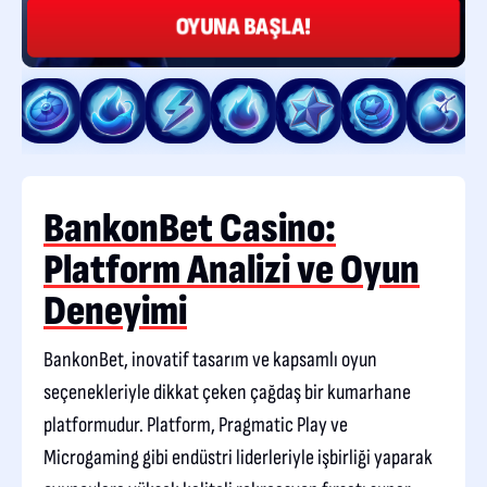
OYUNA BAŞLA!
BankonBet Casino:
Platform Analizi ve Oyun
Deneyimi
BankonBet, inovatif tasarım ve kapsamlı oyun
seçenekleriyle dikkat çeken çağdaş bir kumarhane
platformudur. Platform, Pragmatic Play ve
Microgaming gibi endüstri liderleriyle işbirliği yaparak