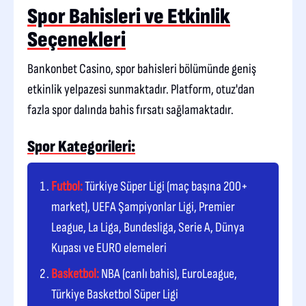
Spor Bahisleri ve Etkinlik
Seçenekleri
Bankonbet Casino, spor bahisleri bölümünde geniş
etkinlik yelpazesi sunmaktadır. Platform, otuz'dan
fazla spor dalında bahis fırsatı sağlamaktadır.
Spor Kategorileri:
Futbol:
Türkiye Süper Ligi (maç başına 200+
market), UEFA Şampiyonlar Ligi, Premier
League, La Liga, Bundesliga, Serie A, Dünya
Kupası ve EURO elemeleri
Basketbol:
NBA (canlı bahis), EuroLeague,
Türkiye Basketbol Süper Ligi