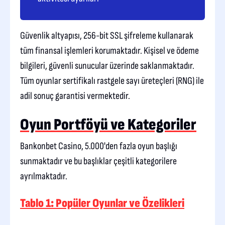
Güvenlik altyapısı, 256-bit SSL şifreleme kullanarak
tüm finansal işlemleri korumaktadır. Kişisel ve ödeme
bilgileri, güvenli sunucular üzerinde saklanmaktadır.
Tüm oyunlar sertifikalı rastgele sayı üreteçleri (RNG) ile
adil sonuç garantisi vermektedir.
Oyun Portföyü ve Kategoriler
Bankonbet Casino, 5.000'den fazla oyun başlığı
sunmaktadır ve bu başlıklar çeşitli kategorilere
ayrılmaktadır.
Tablo 1: Popüler Oyunlar ve Özelikleri