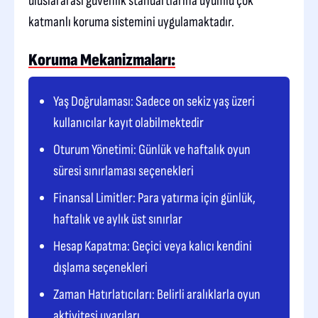
uluslararası güvenlik standartlarına uyumlu çok
katmanlı koruma sistemini uygulamaktadır.
Koruma Mekanizmaları:
Yaş Doğrulaması: Sadece on sekiz yaş üzeri
kullanıcılar kayıt olabilmektedir
Oturum Yönetimi: Günlük ve haftalık oyun
süresi sınırlaması seçenekleri
Finansal Limitler: Para yatırma için günlük,
haftalık ve aylık üst sınırlar
Hesap Kapatma: Geçici veya kalıcı kendini
dışlama seçenekleri
Zaman Hatırlatıcıları: Belirli aralıklarla oyun
aktivitesi uyarıları