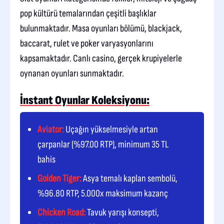
pop kültürü temalarından çeşitli başlıklar
bulunmaktadır. Masa oyunları bölümü, blackjack,
baccarat, rulet ve poker varyasyonlarını
kapsamaktadır. Canlı casino, gerçek krupiyelerle
oynanan oyunları sunmaktadır.
İnstant Oyunlar Koleksiyonu:
Aviator:
Uçağın yükselmesiyle artan
çarpanlar (%97.00 RTP), minimum 35 TL
bahis
Golden Tiger:
Asya temalı kaplan sembolü,
%96.80 RTP, 5.000x maksimum kazanç
Chicken Road:
Tavuk yarışı konsepti,