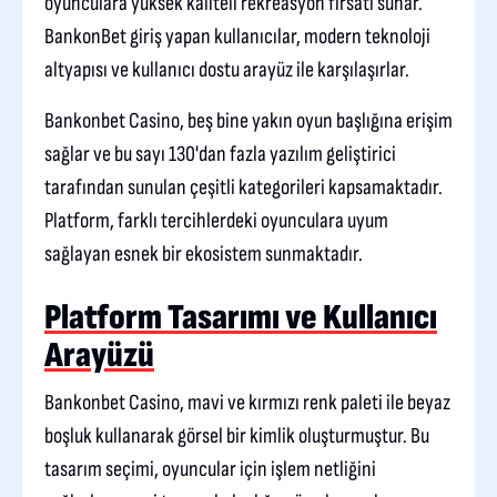
oyunculara yüksek kaliteli rekreasyon fırsatı sunar.
BankonBet giriş yapan kullanıcılar, modern teknoloji
altyapısı ve kullanıcı dostu arayüz ile karşılaşırlar.
Bankonbet Casino, beş bine yakın oyun başlığına erişim
sağlar ve bu sayı 130'dan fazla yazılım geliştirici
tarafından sunulan çeşitli kategorileri kapsamaktadır.
Platform, farklı tercihlerdeki oyunculara uyum
sağlayan esnek bir ekosistem sunmaktadır.
Platform Tasarımı ve Kullanıcı
Arayüzü
Bankonbet Casino, mavi ve kırmızı renk paleti ile beyaz
boşluk kullanarak görsel bir kimlik oluşturmuştur. Bu
tasarım seçimi, oyuncular için işlem netliğini