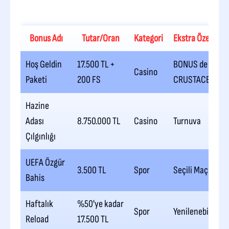
Bonus Adı
Tutar/Oran
Kategori
Ekstra Özellik
Hoş Geldin
17.500 TL +
BONUS de
Casino
Paketi
200 FS
CRUSTACEOS
Hazine
Adası
8.750.000 TL
Casino
Turnuva
Çılgınlığı
UEFA Özgür
3.500 TL
Spor
Seçili Maçlar
Bahis
Haftalık
%50'ye kadar
Spor
Yenilenebilir
Reload
17.500 TL