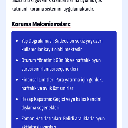
uluslararası güvenlik standartlarına uyumlu çok
katmanlı koruma sistemini uygulamaktadır.
Koruma Mekanizmaları:
Yaş Doğrulaması: Sadece on sekiz yaş üzeri
kullanıcılar kayıt olabilmektedir
Oturum Yönetimi: Günlük ve haftalık oyun
süresi sınırlaması seçenekleri
Finansal Limitler: Para yatırma için günlük,
haftalık ve aylık üst sınırlar
Hesap Kapatma: Geçici veya kalıcı kendini
dışlama seçenekleri
Zaman Hatırlatıcıları: Belirli aralıklarla oyun
aktivitesi uyarıları