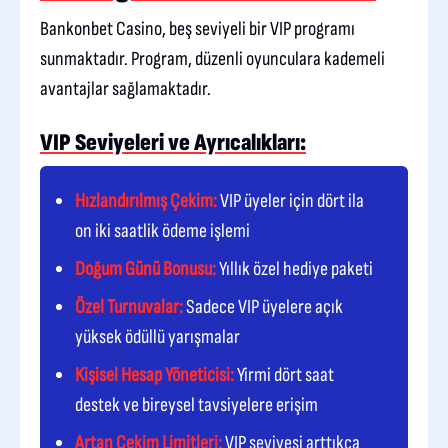
Bankonbet Casino, beş seviyeli bir VIP programı
sunmaktadır. Program, düzenli oyunculara kademeli
avantajlar sağlamaktadır.
VIP Seviyeleri ve Ayrıcalıkları:
Hızlandırılmış Çekim:
VIP üyeler için dört ila
on iki saatlik ödeme işlemi
Doğum Günü Bonusu:
Yıllık özel hediye paketi
Özel Turnuvalar:
Sadece VIP üyelere açık
yüksek ödüllü yarışmalar
Kişisel Hesap Yöneticisi:
Yirmi dört saat
destek ve bireysel tavsiyelere erişim
Artan Çekim Limitleri:
VIP seviyesi arttıkça