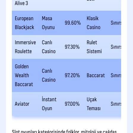
Alive 3
European
Masa
Klasik
99.60%
Sınırsız
Blackjack
Oyunu
Casino
Immersive
Canlı
Rulet
97.30%
Sınırsız
Roulette
Casino
Sistemi
Golden
Canlı
Wealth
97.20%
Baccarat
Sınırsız
Casino
Baccarat
İnstant
Uçak
Aviator
97.00%
Sınırsız
Oyun
Teması
Slot oyunları kategorisinde folklor, mitoloji ve çağdaş