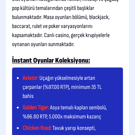
pop kültürü temalarından çeşitli başlıklar
bulunmaktadır. Masa oyunları bölümü, blackjack,
baccarat, rulet ve poker varyasyonlarını
kapsamaktadır. Canlı casino, gerçek krupiyelerle
oynanan oyunları sunmaktadır.
İnstant Oyunlar Koleksiyonu:
Aviator:
Uçağın yükselmesiyle artan
çarpanlar (%97.00 RTP), minimum 35 TL
bahis
Golden Tiger:
Asya temalı kaplan sembolü,
%96.80 RTP, 5.000x maksimum kazanç
Chicken Road:
Tavuk yarışı konsepti,