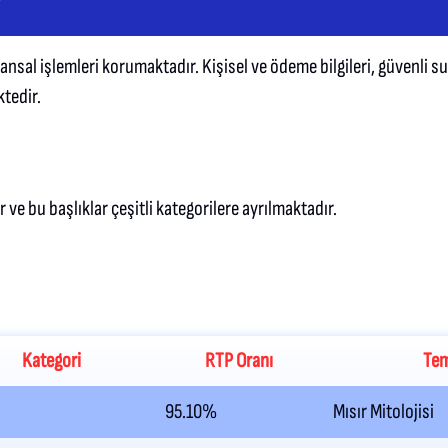
ansal işlemleri korumaktadır. Kişisel ve ödeme bilgileri, güvenli 
ktedir.
e bu başlıklar çeşitli kategorilere ayrılmaktadır.
Kategori
RTP Oranı
Tem
95.10%
Mısır Mitolojisi