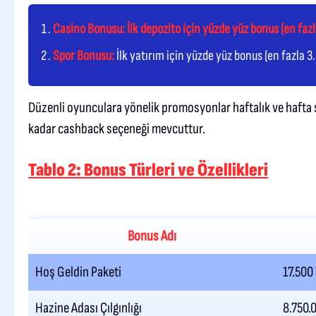
Casino Bonusu: İlk depozito için yüzde yüz bonus (en fazl
Spor Bonusu:
İlk yatırım için yüzde yüz bonus (en fazla 3
Düzenli oyunculara yönelik promosyonlar haftalık ve hafta s
kadar cashback seçeneği mevcuttur.
Tablo 2: Bonus Türleri ve Özellikleri
Bonus Adı
Hoş Geldin Paketi
17.500
Hazine Adası Çılgınlığı
8.750.