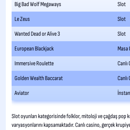
Big Bad Wolf Megaways
Slot
Le Zeus
Slot
Wanted Dead or Alive 3
Slot
European Blackjack
Masa 
Immersive Roulette
Canlı 
Golden Wealth Baccarat
Canlı 
Aviator
İnsta
Slot oyunları kategorisinde folklor, mitoloji ve çağdaş pop 
varyasyonlarını kapsamaktadır. Canlı casino, gerçek krupiy