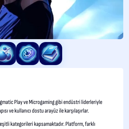
matic Play ve Microgaming gibi endüstri liderleriyle
ısı ve kullanıcı dostu arayüz ile karşılaşırlar.
şitli kategorileri kapsamaktadır. Platform, farklı