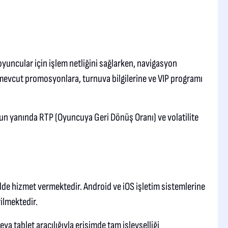
oyuncular için işlem netliğini sağlarken, navigasyon
, mevcut promosyonlara, turnuva bilgilerine ve VIP programı
unun yanında RTP (Oyuncuya Geri Dönüş Oranı) ve volatilite
lde hizmet vermektedir. Android ve iOS işletim sistemlerine
ilmektedir.
 tablet aracılığıyla erişimde tam işlevselliği