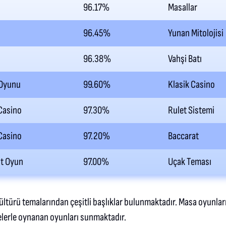
96.17%
Masallar
96.45%
Yunan Mitolojisi
96.38%
Vahşi Batı
Oyunu
99.60%
Klasik Casino
Casino
97.30%
Rulet Sistemi
Casino
97.20%
Baccarat
nt Oyun
97.00%
Uçak Teması
kültürü temalarından çeşitli başlıklar bulunmaktadır. Masa oyunlar
elerle oynanan oyunları sunmaktadır.