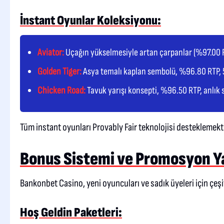
İnstant Oyunlar Koleksiyonu:
Aviator:
Uçağın yükselmesiyle artan çarpanlar (%97.00 
Golden Tiger:
Asya temalı kaplan sembolü, %96.80 RTP
Chicken Road:
Tavuk yarışı konsepti, %96.50 RTP, anlık 
Tüm instant oyunları Provably Fair teknolojisi desteklemekte
Bonus Sistemi ve Promosyon Y
Bankonbet Casino, yeni oyuncuları ve sadık üyeleri için çeşi
Hoş Geldin Paketleri: