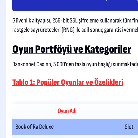
Güvenlik altyapısı, 256-bit SSL şifreleme kullanarak tüm fin
rastgele sayı üreteçleri (RNG) ile adil sonuç garantisi verme
Oyun Portföyü ve Kategoriler
Bankonbet Casino, 5.000'den fazla oyun başlığı sunmaktadır v
Tablo 1: Popüler Oyunlar ve Özelikleri
Oyun Adı
Book of Ra Deluxe
Slot