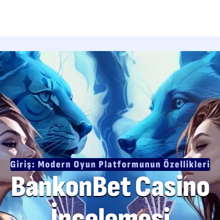
Giriş: Modern Oyun Platformunun Özellikleri
BankonBet Casino
İncelemesi