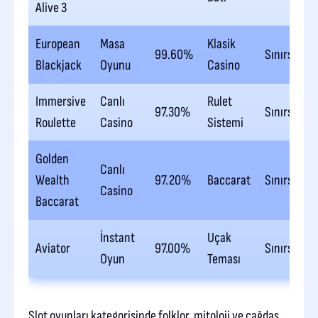
Alive 3
European
Masa
Klasik
99.60%
Sınırsız
Blackjack
Oyunu
Casino
Immersive
Canlı
Rulet
97.30%
Sınırsız
Roulette
Casino
Sistemi
Golden
Canlı
Wealth
97.20%
Baccarat
Sınırsız
Casino
Baccarat
İnstant
Uçak
Aviator
97.00%
Sınırsız
Oyun
Teması
Slot oyunları kategorisinde folklor, mitoloji ve çağdaş