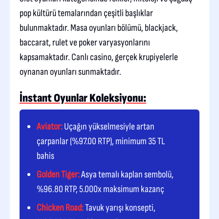
pop kültürü temalarından çeşitli başlıklar
bulunmaktadır. Masa oyunları bölümü, blackjack,
baccarat, rulet ve poker varyasyonlarını
kapsamaktadır. Canlı casino, gerçek krupiyelerle
oynanan oyunları sunmaktadır.
İnstant Oyunlar Koleksiyonu:
Aviator:
Uçağın yükselmesiyle artan
çarpanlar (%97.00 RTP), minimum 35 TL
bahis
Golden Tiger:
Asya temalı kaplan sembolü,
%96.80 RTP, 5.000x maksimum kazanç
Chicken Road:
Tavuk yarışı konsepti,