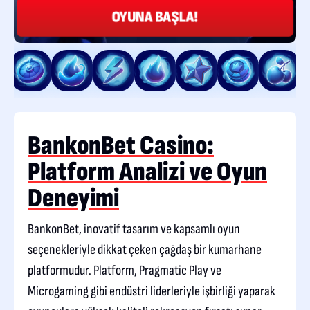
OYUNA BAŞLA!
BankonBet Casino:
Platform Analizi ve Oyun
Deneyimi
BankonBet, inovatif tasarım ve kapsamlı oyun
seçenekleriyle dikkat çeken çağdaş bir kumarhane
platformudur. Platform, Pragmatic Play ve
Microgaming gibi endüstri liderleriyle işbirliği yaparak