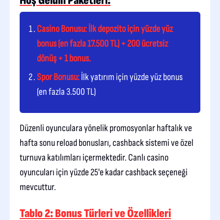
Hoş Geldin Paketleri:
Casino Bonusu: İlk depozito için yüzde yüz
bonus (en fazla 17.500 TL) + 200 ücretsiz
dönüş + 1 bonus.
Spor Bonusu:
İlk yatırım için yüzde yüz bonus
(en fazla 3.500 TL)
Düzenli oyunculara yönelik promosyonlar haftalık ve
hafta sonu reload bonusları, cashback sistemi ve özel
turnuva katılımları içermektedir. Canlı casino
oyuncuları için yüzde 25'e kadar cashback seçeneği
mevcuttur.
Tablo 2: Bonus Türleri ve Özellikleri