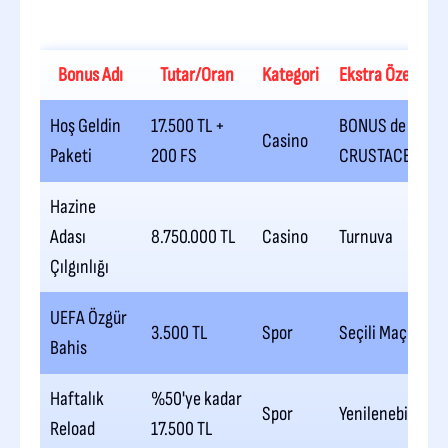
Bonus Adı
Tutar/Oran
Kategori
Ekstra Özellik
Hoş Geldin
17.500 TL +
BONUS de
Casino
Paketi
200 FS
CRUSTACEOS
Hazine
Adası
8.750.000 TL
Casino
Turnuva
Çılgınlığı
UEFA Özgür
3.500 TL
Spor
Seçili Maçlar
Bahis
Haftalık
%50'ye kadar
Spor
Yenilenebilir
Reload
17.500 TL