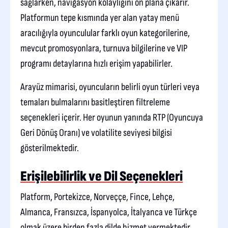
sağlarken, navigasyon kolaylığını ön plana çıkarır.
Platformun tepe kısmında yer alan yatay menü
aracılığıyla oyunculular farklı oyun kategorilerine,
mevcut promosyonlara, turnuva bilgilerine ve VIP
programı detaylarına hızlı erişim yapabilirler.
Arayüz mimarisi, oyuncuların belirli oyun türleri veya
temaları bulmalarını basitleştiren filtreleme
seçenekleri içerir. Her oyunun yanında RTP (Oyuncuya
Geri Dönüş Oranı) ve volatilite seviyesi bilgisi
gösterilmektedir.
Erişilebilirlik ve Dil Seçenekleri
Platform, Portekizce, Norveççe, Fince, Lehçe,
Almanca, Fransızca, İspanyolca, İtalyanca ve Türkçe
olmak üzere birden fazla dilde hizmet vermektedir.