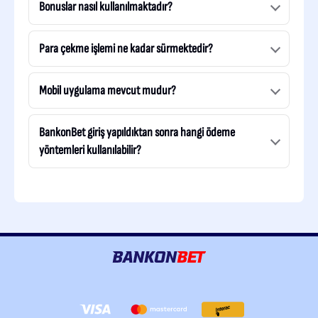
Bonuslar nasıl kullanılmaktadır?
Para çekme işlemi ne kadar sürmektedir?
Mobil uygulama mevcut mudur?
BankonBet giriş yapıldıktan sonra hangi ödeme
yöntemleri kullanılabilir?