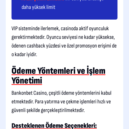
daha yüksek limit
VIP sisteminde ilerlemek, casinoda aktif oyunculuk
gerektirmektedir. Oyuncu seviyesi ne kadar yüksekse,
ödenen cashback yüzdesi ve özel promosyon erişimi de
o kadar iyidir.
Ödeme Yöntemleri ve İşlem
Yönetimi
Bankonbet Casino, çeşitli ödeme yöntemlerini kabul
etmektedir. Para yatırma ve çekme işlemleri hızlı ve
güvenli şekilde gerçekleştirilmektedir.
Desteklenen Ödeme Seçenekleri: