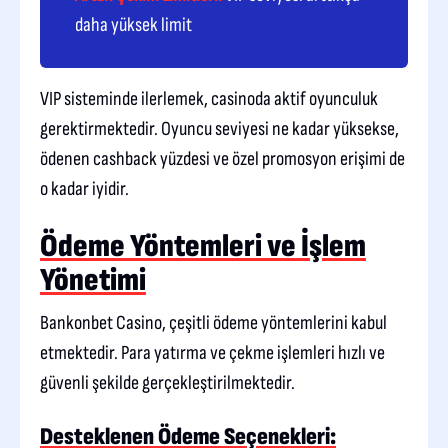
daha yüksek limit
VIP sisteminde ilerlemek, casinoda aktif oyunculuk
gerektirmektedir. Oyuncu seviyesi ne kadar yüksekse,
ödenen cashback yüzdesi ve özel promosyon erişimi de
o kadar iyidir.
Ödeme Yöntemleri ve İşlem
Yönetimi
Bankonbet Casino, çeşitli ödeme yöntemlerini kabul
etmektedir. Para yatırma ve çekme işlemleri hızlı ve
güvenli şekilde gerçekleştirilmektedir.
Desteklenen Ödeme Seçenekleri: