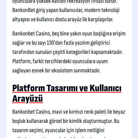
oyunculara yüksek kaliteli rekreasyon fırsatı sunar.
BankonBet giriş yapan kullanıcılar, modern teknoloji
altyapısı ve kullanıcı dostu arayüz ile karşılaşırlar.
Bankonbet Casino, beş bine yakın oyun başlığına erişim
sağlar ve bu sayı 130'dan fazla yazılım geliştirici
tarafından sunulan çeşitli kategorileri kapsamaktadır.
Platform, farklı tercihlerdeki oyunculara uyum
sağlayan esnek bir ekosistem sunmaktadır.
Platform Tasarımı ve Kullanıcı
Arayüzü
Bankonbet Casino, mavi ve kırmızı renk paleti ile beyaz
boşluk kullanarak görsel bir kimlik oluşturmuştur. Bu
tasarım seçimi, oyuncular için işlem netliğini