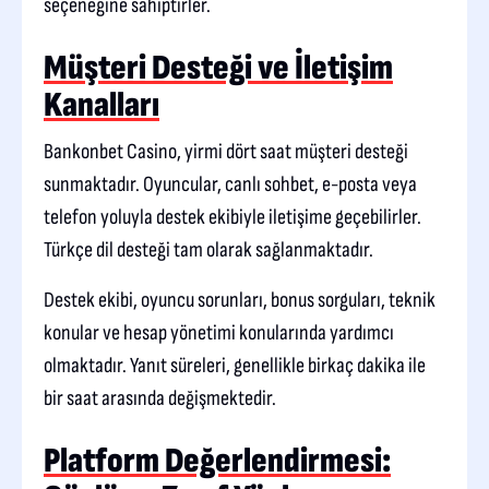
seçeneğine sahiptirler.
Müşteri Desteği ve İletişim
Kanalları
Bankonbet Casino, yirmi dört saat müşteri desteği
sunmaktadır. Oyuncular, canlı sohbet, e-posta veya
telefon yoluyla destek ekibiyle iletişime geçebilirler.
Türkçe dil desteği tam olarak sağlanmaktadır.
Destek ekibi, oyuncu sorunları, bonus sorguları, teknik
konular ve hesap yönetimi konularında yardımcı
olmaktadır. Yanıt süreleri, genellikle birkaç dakika ile
bir saat arasında değişmektedir.
Platform Değerlendirmesi: