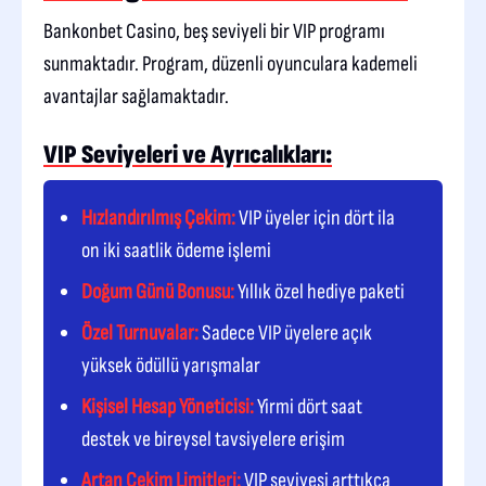
Bankonbet Casino, beş seviyeli bir VIP programı
sunmaktadır. Program, düzenli oyunculara kademeli
avantajlar sağlamaktadır.
VIP Seviyeleri ve Ayrıcalıkları:
Hızlandırılmış Çekim:
VIP üyeler için dört ila
on iki saatlik ödeme işlemi
Doğum Günü Bonusu:
Yıllık özel hediye paketi
Özel Turnuvalar:
Sadece VIP üyelere açık
yüksek ödüllü yarışmalar
Kişisel Hesap Yöneticisi:
Yirmi dört saat
destek ve bireysel tavsiyelere erişim
Artan Çekim Limitleri:
VIP seviyesi arttıkça