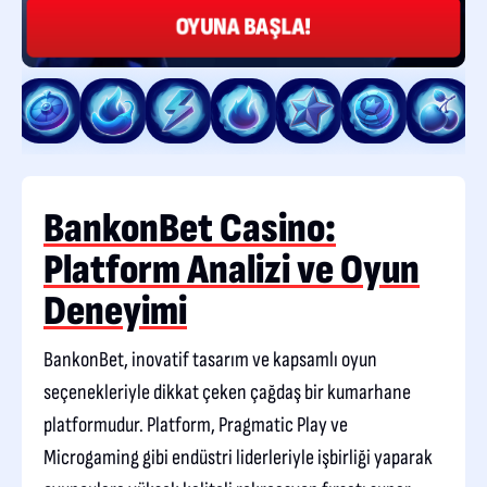
OYUNA BAŞLA!
BankonBet Casino:
Platform Analizi ve Oyun
Deneyimi
BankonBet, inovatif tasarım ve kapsamlı oyun
seçenekleriyle dikkat çeken çağdaş bir kumarhane
platformudur. Platform, Pragmatic Play ve
Microgaming gibi endüstri liderleriyle işbirliği yaparak