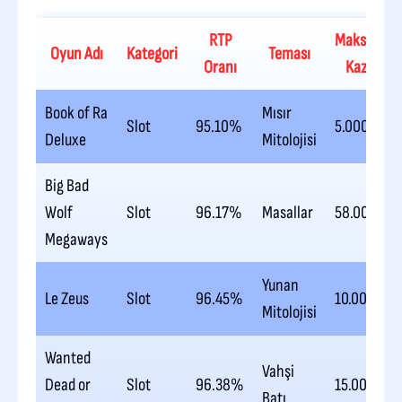
RTP
Maksimum
Oyun Adı
Kategori
Teması
Oranı
Kazanç
Book of Ra
Mısır
Slot
95.10%
5.000x
Deluxe
Mitolojisi
Big Bad
Wolf
Slot
96.17%
Masallar
58.000x
Megaways
Yunan
Le Zeus
Slot
96.45%
10.000x
Mitolojisi
Wanted
Vahşi
Dead or
Slot
96.38%
15.000x
Batı