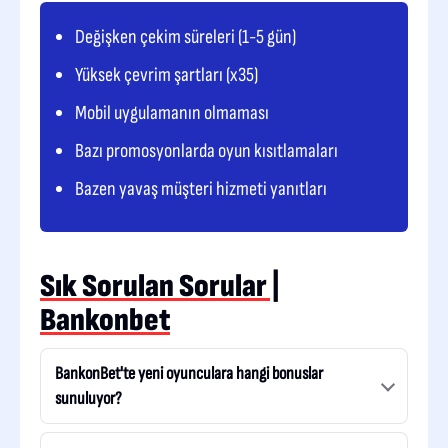
Değişken çekim süreleri (1-5 gün)
Yüksek çevrim şartları (x35)
Mobil uygulamanın olmaması
Bazı promosyonlarda oyun kısıtlamaları
Bazen yavaş müşteri hizmeti yanıtları
Sık Sorulan Sorular |
Bankonbet
BankonBet'te yeni oyunculara hangi bonuslar
sunuluyor?