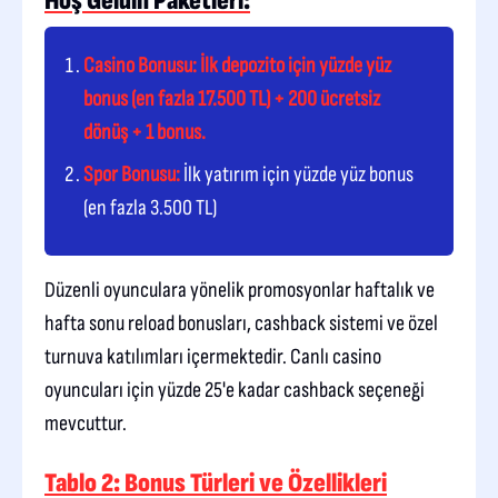
Hoş Geldin Paketleri:
Casino Bonusu: İlk depozito için yüzde yüz
bonus (en fazla 17.500 TL) + 200 ücretsiz
dönüş + 1 bonus.
Spor Bonusu:
İlk yatırım için yüzde yüz bonus
(en fazla 3.500 TL)
Düzenli oyunculara yönelik promosyonlar haftalık ve
hafta sonu reload bonusları, cashback sistemi ve özel
turnuva katılımları içermektedir. Canlı casino
oyuncuları için yüzde 25'e kadar cashback seçeneği
mevcuttur.
Tablo 2: Bonus Türleri ve Özellikleri