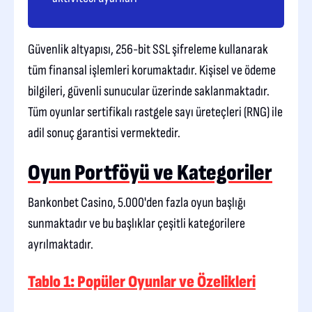
Güvenlik altyapısı, 256-bit SSL şifreleme kullanarak
tüm finansal işlemleri korumaktadır. Kişisel ve ödeme
bilgileri, güvenli sunucular üzerinde saklanmaktadır.
Tüm oyunlar sertifikalı rastgele sayı üreteçleri (RNG) ile
adil sonuç garantisi vermektedir.
Oyun Portföyü ve Kategoriler
Bankonbet Casino, 5.000'den fazla oyun başlığı
sunmaktadır ve bu başlıklar çeşitli kategorilere
ayrılmaktadır.
Tablo 1: Popüler Oyunlar ve Özelikleri