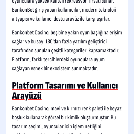
oyunculara yüksek kaliteli rekreasyon fırsatı sunar.
BankonBet giriş yapan kullanıcılar, modern teknoloji
altyapısı ve kullanıcı dostu arayüz ile karşılaşırlar.
Bankonbet Casino, beş bine yakın oyun başlığına erişim
sağlar ve bu sayı 130'dan fazla yazılım geliştirici
tarafından sunulan çeşitli kategorileri kapsamaktadır.
Platform, farklı tercihlerdeki oyunculara uyum
sağlayan esnek bir ekosistem sunmaktadır.
Platform Tasarımı ve Kullanıcı
Arayüzü
Bankonbet Casino, mavi ve kırmızı renk paleti ile beyaz
boşluk kullanarak görsel bir kimlik oluşturmuştur. Bu
tasarım seçimi, oyuncular için işlem netliğini