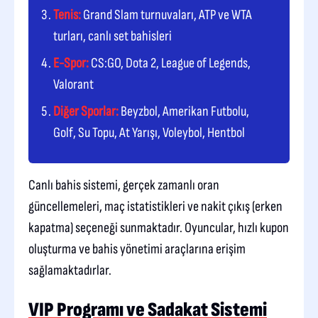
Tenis:
Grand Slam turnuvaları, ATP ve WTA
turları, canlı set bahisleri
E-Spor:
CS:GO, Dota 2, League of Legends,
Valorant
Diğer Sporlar:
Beyzbol, Amerikan Futbolu,
Golf, Su Topu, At Yarışı, Voleybol, Hentbol
Canlı bahis sistemi, gerçek zamanlı oran
güncellemeleri, maç istatistikleri ve nakit çıkış (erken
kapatma) seçeneği sunmaktadır. Oyuncular, hızlı kupon
oluşturma ve bahis yönetimi araçlarına erişim
sağlamaktadırlar.
VIP Programı ve Sadakat Sistemi