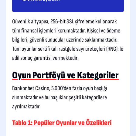
Güvenlik altyapısı, 256-bit SSL şifreleme kullanarak
tüm finansal işlemleri korumaktadır. Kişisel ve ödeme
bilgileri, güvenli sunucular üzerinde saklanmaktadır.
Tüm oyunlar sertifikalı rastgele sayı üreteçleri (RNG) ile
adil sonuç garantisi vermektedir.
Oyun Portföyü ve Kategoriler
Bankonbet Casino, 5.000'den fazla oyun başlığı
sunmaktadır ve bu başlıklar çeşitli kategorilere
ayrılmaktadır.
Tablo 1: Popüler Oyunlar ve Özelikleri