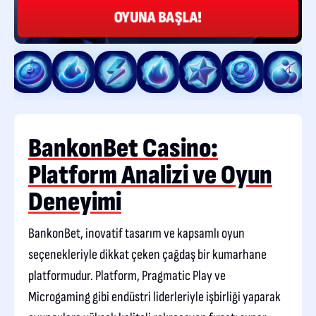
OYUNA BAŞLA!
BankonBet Casino:
Platform Analizi ve Oyun
Deneyimi
BankonBet, inovatif tasarım ve kapsamlı oyun
seçenekleriyle dikkat çeken çağdaş bir kumarhane
platformudur. Platform, Pragmatic Play ve
Microgaming gibi endüstri liderleriyle işbirliği yaparak