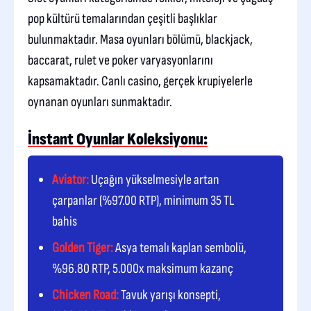
pop kültürü temalarından çeşitli başlıklar
bulunmaktadır. Masa oyunları bölümü, blackjack,
baccarat, rulet ve poker varyasyonlarını
kapsamaktadır. Canlı casino, gerçek krupiyelerle
oynanan oyunları sunmaktadır.
İnstant Oyunlar Koleksiyonu:
Aviator:
Uçağın yükselmesiyle artan
çarpanlar (%97.00 RTP), minimum 35 TL
bahis
Golden Tiger:
Asya temalı kaplan sembolü,
%96.80 RTP, 5.000x maksimum kazanç
Chicken Road:
Tavuk yarışı konsepti,