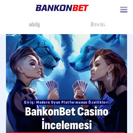
ÜYE OL
GIRIŞ
Giriş: Modern Oyun Platformunun Özellikleri
BankonBet Casino
İncelemesi