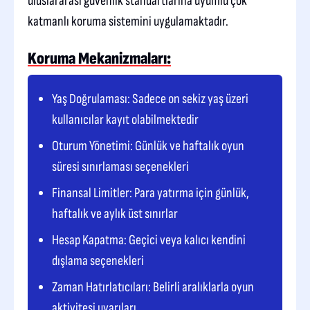
uluslararası güvenlik standartlarına uyumlu çok
katmanlı koruma sistemini uygulamaktadır.
Koruma Mekanizmaları:
Yaş Doğrulaması: Sadece on sekiz yaş üzeri
kullanıcılar kayıt olabilmektedir
Oturum Yönetimi: Günlük ve haftalık oyun
süresi sınırlaması seçenekleri
Finansal Limitler: Para yatırma için günlük,
haftalık ve aylık üst sınırlar
Hesap Kapatma: Geçici veya kalıcı kendini
dışlama seçenekleri
Zaman Hatırlatıcıları: Belirli aralıklarla oyun
aktivitesi uyarıları