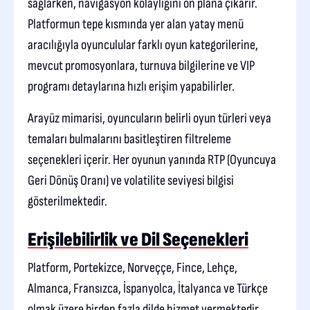
sağlarken, navigasyon kolaylığını ön plana çıkarır.
Platformun tepe kısmında yer alan yatay menü
aracılığıyla oyunculular farklı oyun kategorilerine,
mevcut promosyonlara, turnuva bilgilerine ve VIP
programı detaylarına hızlı erişim yapabilirler.
Arayüz mimarisi, oyuncuların belirli oyun türleri veya
temaları bulmalarını basitleştiren filtreleme
seçenekleri içerir. Her oyunun yanında RTP (Oyuncuya
Geri Dönüş Oranı) ve volatilite seviyesi bilgisi
gösterilmektedir.
Erişilebilirlik ve Dil Seçenekleri
Platform, Portekizce, Norveççe, Fince, Lehçe,
Almanca, Fransızca, İspanyolca, İtalyanca ve Türkçe
olmak üzere birden fazla dilde hizmet vermektedir.