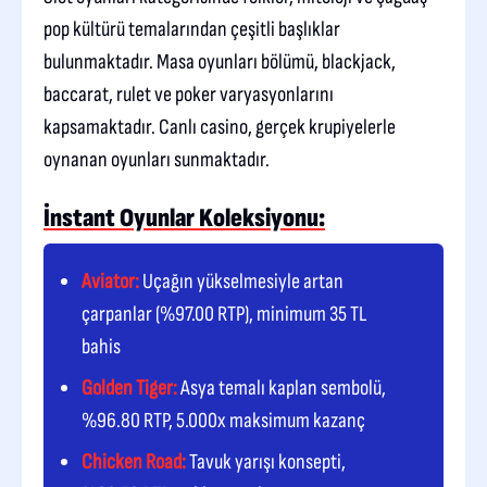
pop kültürü temalarından çeşitli başlıklar
bulunmaktadır. Masa oyunları bölümü, blackjack,
baccarat, rulet ve poker varyasyonlarını
kapsamaktadır. Canlı casino, gerçek krupiyelerle
oynanan oyunları sunmaktadır.
İnstant Oyunlar Koleksiyonu:
Aviator:
Uçağın yükselmesiyle artan
çarpanlar (%97.00 RTP), minimum 35 TL
bahis
Golden Tiger:
Asya temalı kaplan sembolü,
%96.80 RTP, 5.000x maksimum kazanç
Chicken Road:
Tavuk yarışı konsepti,