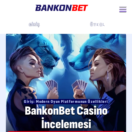
ÜYE OL
GIRIŞ
Giriş: Modern Oyun Platformunun Özellikleri
BankonBet Casino
İncelemesi