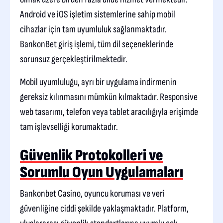
Android ve iOS işletim sistemlerine sahip mobil
cihazlar için tam uyumluluk sağlanmaktadır.
BankonBet giriş işlemi, tüm dil seçeneklerinde
sorunsuz gerçekleştirilmektedir.
Mobil uyumluluğu, ayrı bir uygulama indirmenin
gereksiz kılınmasını mümkün kılmaktadır. Responsive
web tasarımı, telefon veya tablet aracılığıyla erişimde
tam işlevselliği korumaktadır.
Güvenlik Protokolleri ve
Sorumlu Oyun Uygulamaları
Bankonbet Casino, oyuncu koruması ve veri
güvenliğine ciddi şekilde yaklaşmaktadır. Platform,