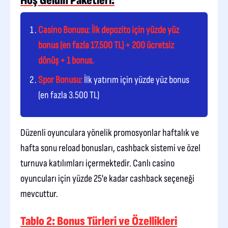
Hoş Geldin Paketleri:
Casino Bonusu: İlk depozito için yüzde yüz
bonus (en fazla 17.500 TL) + 200 ücretsiz
dönüş + 1 bonus.
Spor Bonusu:
İlk yatırım için yüzde yüz bonus
(en fazla 3.500 TL)
Düzenli oyunculara yönelik promosyonlar haftalık ve
hafta sonu reload bonusları, cashback sistemi ve özel
turnuva katılımları içermektedir. Canlı casino
oyuncuları için yüzde 25'e kadar cashback seçeneği
mevcuttur.
Tablo 2: Bonus Türleri ve Özellikleri