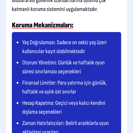
uluslararası güvenlik standartlarına uyumlu çok
katmanlı koruma sistemini uygulamaktadır.
Koruma Mekanizmaları:
Yaş Doğrulaması: Sadece on sekiz yaş üzeri
kullanıcılar kayıt olabilmektedir
Oturum Yönetimi: Günlük ve haftalık oyun
süresi sınırlaması seçenekleri
Finansal Limitler: Para yatırma için günlük,
haftalık ve aylık üst sınırlar
Hesap Kapatma: Geçici veya kalıcı kendini
dışlama seçenekleri
Zaman Hatırlatıcıları: Belirli aralıklarla oyun
aktivitesi uyarıları