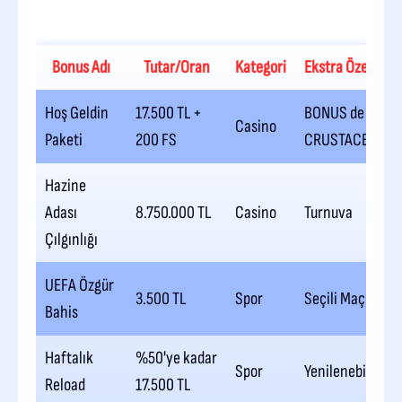
Bonus Adı
Tutar/Oran
Kategori
Ekstra Özellik
Hoş Geldin
17.500 TL +
BONUS de
Casino
Paketi
200 FS
CRUSTACEOS
Hazine
Adası
8.750.000 TL
Casino
Turnuva
Çılgınlığı
UEFA Özgür
3.500 TL
Spor
Seçili Maçlar
Bahis
Haftalık
%50'ye kadar
Spor
Yenilenebilir
Reload
17.500 TL