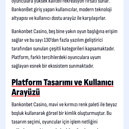
oyunculara yüksek kaliteli rekreasyon fırsatı sunar.
BankonBet giriş yapan kullanıcılar, modern teknoloji
altyapısı ve kullanıcı dostu arayüz ile karşılaşırlar.
Bankonbet Casino, beş bine yakın oyun başlığına erişim
sağlar ve bu sayı 130'dan fazla yazılım geliştirici
tarafından sunulan çeşitli kategorileri kapsamaktadır.
Platform, farklı tercihlerdeki oyunculara uyum
sağlayan esnek bir ekosistem sunmaktadır.
Platform Tasarımı ve Kullanıcı
Arayüzü
Bankonbet Casino, mavi ve kırmızı renk paleti ile beyaz
boşluk kullanarak görsel bir kimlik oluşturmuştur. Bu
tasarım seçimi, oyuncular için işlem netliğini