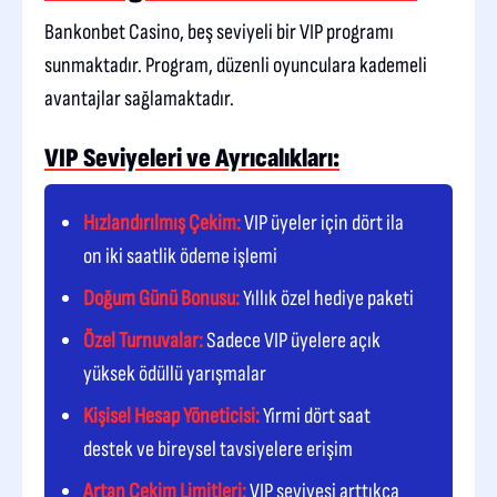
Bankonbet Casino, beş seviyeli bir VIP programı
sunmaktadır. Program, düzenli oyunculara kademeli
avantajlar sağlamaktadır.
VIP Seviyeleri ve Ayrıcalıkları:
Hızlandırılmış Çekim:
VIP üyeler için dört ila
on iki saatlik ödeme işlemi
Doğum Günü Bonusu:
Yıllık özel hediye paketi
Özel Turnuvalar:
Sadece VIP üyelere açık
yüksek ödüllü yarışmalar
Kişisel Hesap Yöneticisi:
Yirmi dört saat
destek ve bireysel tavsiyelere erişim
Artan Çekim Limitleri:
VIP seviyesi arttıkça