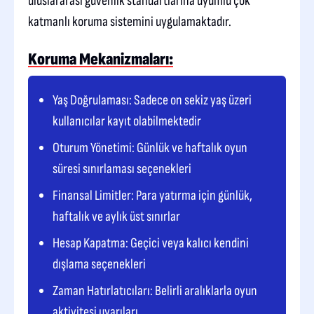
uluslararası güvenlik standartlarına uyumlu çok
katmanlı koruma sistemini uygulamaktadır.
Koruma Mekanizmaları:
Yaş Doğrulaması: Sadece on sekiz yaş üzeri
kullanıcılar kayıt olabilmektedir
Oturum Yönetimi: Günlük ve haftalık oyun
süresi sınırlaması seçenekleri
Finansal Limitler: Para yatırma için günlük,
haftalık ve aylık üst sınırlar
Hesap Kapatma: Geçici veya kalıcı kendini
dışlama seçenekleri
Zaman Hatırlatıcıları: Belirli aralıklarla oyun
aktivitesi uyarıları