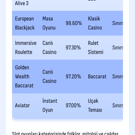
Alive 3
European
Masa
Klasik
99.60%
Sınırsız
Blackjack
Oyunu
Casino
Immersive
Canlı
Rulet
97.30%
Sınırsız
Roulette
Casino
Sistemi
Golden
Canlı
Wealth
97.20%
Baccarat
Sınırsız
Casino
Baccarat
İnstant
Uçak
Aviator
97.00%
Sınırsız
Oyun
Teması
Slot oyunları kategorisinde folklor, mitoloji ve çağdaş