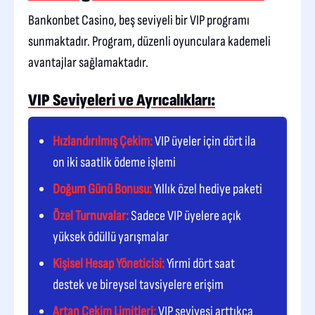
Bankonbet Casino, beş seviyeli bir VIP programı
sunmaktadır. Program, düzenli oyunculara kademeli
avantajlar sağlamaktadır.
VIP Seviyeleri ve Ayrıcalıkları:
Hızlandırılmış Çekim:
VIP üyeler için dört ila
on iki saatlik ödeme işlemi
Doğum Günü Bonusu:
Yıllık özel hediye paketi
Özel Turnuvalar:
Sadece VIP üyelere açık
yüksek ödüllü yarışmalar
Kişisel Hesap Yöneticisi:
Yirmi dört saat
destek ve bireysel tavsiyelere erişim
Artan Çekim Limitleri:
VIP seviyesi arttıkça