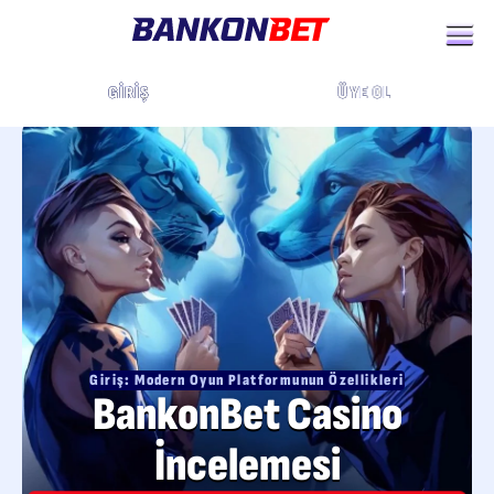
ÜYE OL
GIRIŞ
Giriş: Modern Oyun Platformunun Özellikleri
BankonBet Casino
İncelemesi