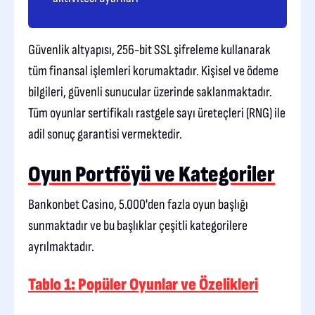
Güvenlik altyapısı, 256-bit SSL şifreleme kullanarak
tüm finansal işlemleri korumaktadır. Kişisel ve ödeme
bilgileri, güvenli sunucular üzerinde saklanmaktadır.
Tüm oyunlar sertifikalı rastgele sayı üreteçleri (RNG) ile
adil sonuç garantisi vermektedir.
Oyun Portföyü ve Kategoriler
Bankonbet Casino, 5.000'den fazla oyun başlığı
sunmaktadır ve bu başlıklar çeşitli kategorilere
ayrılmaktadır.
Tablo 1: Popüler Oyunlar ve Özelikleri