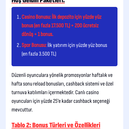
Hoş Geldin Paketleri:
Casino Bonusu: İlk depozito için yüzde yüz
bonus (en fazla 17.500 TL) + 200 ücretsiz
dönüş + 1 bonus.
Spor Bonusu:
İlk yatırım için yüzde yüz bonus
(en fazla 3.500 TL)
Düzenli oyunculara yönelik promosyonlar haftalık ve
hafta sonu reload bonusları, cashback sistemi ve özel
turnuva katılımları içermektedir. Canlı casino
oyuncuları için yüzde 25'e kadar cashback seçeneği
mevcuttur.
Tablo 2: Bonus Türleri ve Özellikleri