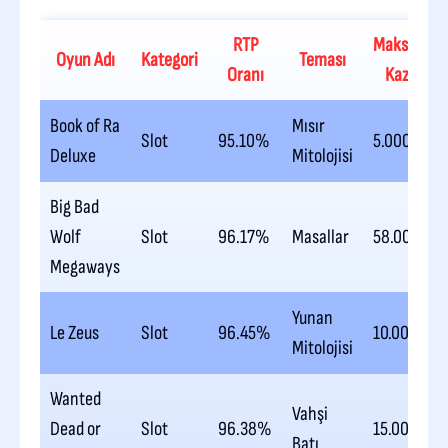
RTP
Maksimum
Oyun Adı
Kategori
Teması
Oranı
Kazanç
Book of Ra
Mısır
Slot
95.10%
5.000x
Deluxe
Mitolojisi
Big Bad
Wolf
Slot
96.17%
Masallar
58.000x
Megaways
Yunan
Le Zeus
Slot
96.45%
10.000x
Mitolojisi
Wanted
Vahşi
Dead or
Slot
96.38%
15.000x
Batı