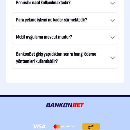
Bonuslar nasıl kullanılmaktadır?
Para çekme işlemi ne kadar sürmektedir?
Mobil uygulama mevcut mudur?
BankonBet giriş yapıldıktan sonra hangi ödeme
yöntemleri kullanılabilir?