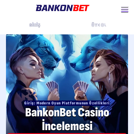
ÜYE OL
GIRIŞ
Giriş: Modern Oyun Platformunun Özellikleri
BankonBet Casino
İncelemesi