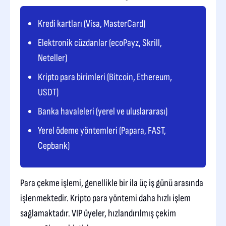
Kredi kartları (Visa, MasterCard)
Elektronik cüzdanlar (ecoPayz, Skrill,
Neteller)
Kripto para birimleri (Bitcoin, Ethereum,
USDT)
Banka havaleleri (yerel ve uluslararası)
Yerel ödeme yöntemleri (Papara, FAST,
Cepbank)
Para çekme işlemi, genellikle bir ila üç iş günü arasında
işlenmektedir. Kripto para yöntemi daha hızlı işlem
sağlamaktadır. VIP üyeler, hızlandırılmış çekim