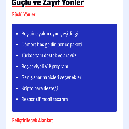
Güçlü ve Zayıf Yönler
Güçlü Yönler:
Beş bine yakın oyun çeşitliliği
Cömert hoş geldin bonus paketi
Türkçe tam destek ve arayüz
Beş seviyeli VIP programı
Geniş spor bahisleri seçenekleri
Kripto para desteği
Responsif mobil tasarım
Geliştirilecek Alanlar: