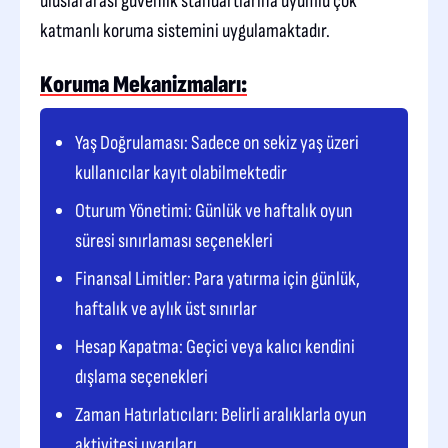
uluslararası güvenlik standartlarına uyumlu çok
katmanlı koruma sistemini uygulamaktadır.
Koruma Mekanizmaları:
Yaş Doğrulaması: Sadece on sekiz yaş üzeri
kullanıcılar kayıt olabilmektedir
Oturum Yönetimi: Günlük ve haftalık oyun
süresi sınırlaması seçenekleri
Finansal Limitler: Para yatırma için günlük,
haftalık ve aylık üst sınırlar
Hesap Kapatma: Geçici veya kalıcı kendini
dışlama seçenekleri
Zaman Hatırlatıcıları: Belirli aralıklarla oyun
aktivitesi uyarıları