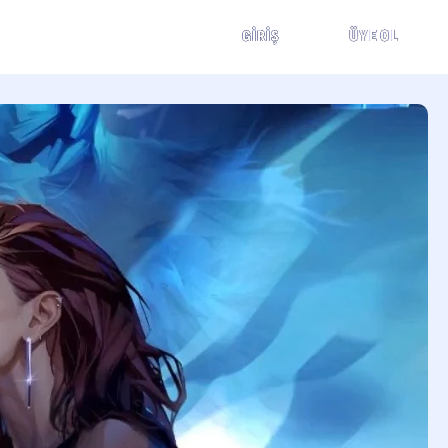
ÜYE OL
GIRIŞ