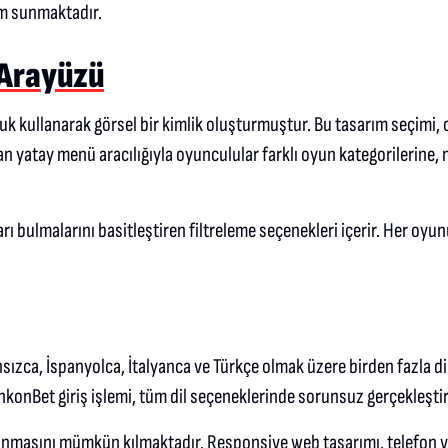
em sunmaktadır.
 Arayüzü
uk kullanarak görsel bir kimlik oluşturmuştur. Bu tasarım seçimi, 
lan yatay menü aracılığıyla oyunculular farklı oyun kategorilerine
arı bulmalarını basitleştiren filtreleme seçenekleri içerir. Her oy
sızca, İspanyolca, İtalyanca ve Türkçe olmak üzere birden fazla di
konBet giriş işlemi, tüm dil seçeneklerinde sorunsuz gerçekleştir
ınmasını mümkün kılmaktadır. Responsive web tasarımı, telefon veya