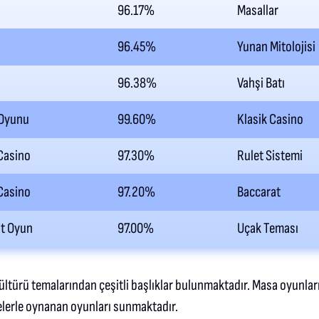
96.17%
Masallar
96.45%
Yunan Mitolojisi
96.38%
Vahşi Batı
Oyunu
99.60%
Klasik Casino
Casino
97.30%
Rulet Sistemi
Casino
97.20%
Baccarat
nt Oyun
97.00%
Uçak Teması
kültürü temalarından çeşitli başlıklar bulunmaktadır. Masa oyunlar
elerle oynanan oyunları sunmaktadır.