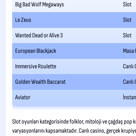
Big Bad Wolf Megaways
Slot
Le Zeus
Slot
Wanted Dead or Alive 3
Slot
European Blackjack
Masa 
Immersive Roulette
Canlı 
Golden Wealth Baccarat
Canlı 
Aviator
İnsta
Slot oyunları kategorisinde folklor, mitoloji ve çağdaş pop 
varyasyonlarını kapsamaktadır. Canlı casino, gerçek krupiy