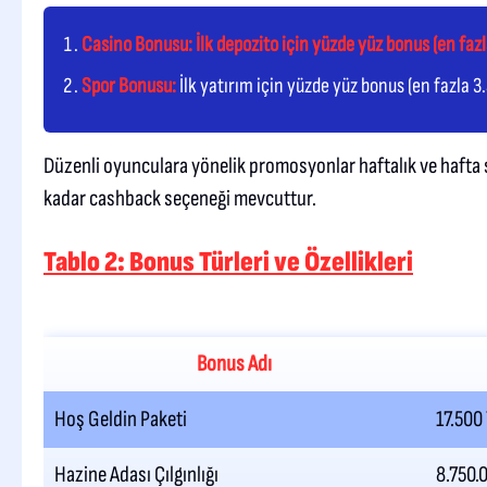
Casino Bonusu: İlk depozito için yüzde yüz bonus (en fazl
Spor Bonusu:
İlk yatırım için yüzde yüz bonus (en fazla 3
Düzenli oyunculara yönelik promosyonlar haftalık ve hafta s
kadar cashback seçeneği mevcuttur.
Tablo 2: Bonus Türleri ve Özellikleri
Bonus Adı
Hoş Geldin Paketi
17.500
Hazine Adası Çılgınlığı
8.750.