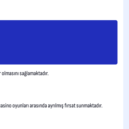
r olmasını sağlamaktadır.
casino oyunları arasında ayrılmış fırsat sunmaktadır.