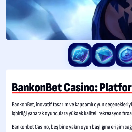
BankonBet Casino: Platfor
BankonBet, inovatif tasarım ve kapsamlı oyun seçenekleriyl
işbirliği yaparak oyunculara yüksek kaliteli rekreasyon fırsat
Bankonbet Casino, beş bine yakın oyun başlığına erişim sağlar