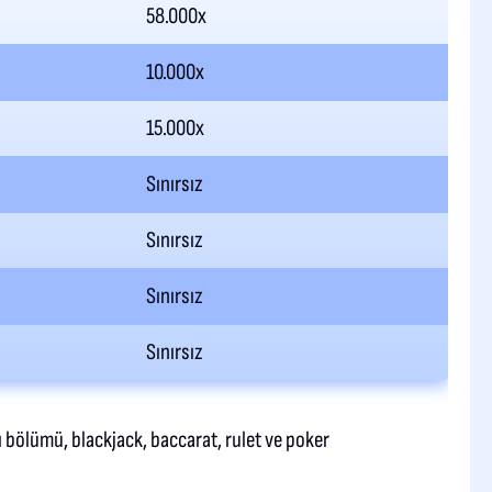
58.000x
10.000x
15.000x
Sınırsız
Sınırsız
Sınırsız
Sınırsız
ı bölümü, blackjack, baccarat, rulet ve poker