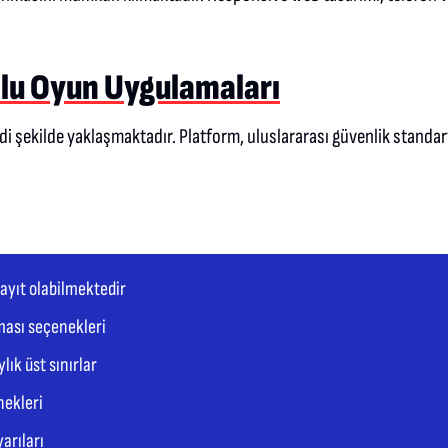
mlu Oyun Uygulamaları
i şekilde yaklaşmaktadır. Platform, uluslararası güvenlik standa
kayıt olabilmektedir
ması seçenekleri
lık üst sınırlar
nekleri
yarıları