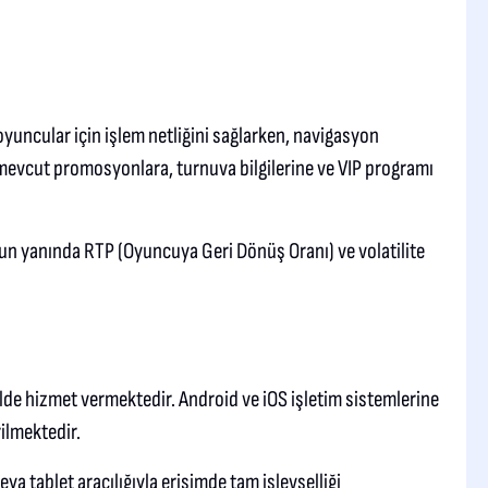
oyuncular için işlem netliğini sağlarken, navigasyon
, mevcut promosyonlara, turnuva bilgilerine ve VIP programı
unun yanında RTP (Oyuncuya Geri Dönüş Oranı) ve volatilite
lde hizmet vermektedir. Android ve iOS işletim sistemlerine
ilmektedir.
 tablet aracılığıyla erişimde tam işlevselliği