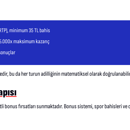
RTP), minimum 35 TL bahis
, 5.000x maksimum kazanç
sonuçlar
dir, bu da her turun adilliğinin matematiksel olarak doğrulanabili
apısı
tli bonus fırsatları sunmaktadır. Bonus sistemi, spor bahisleri ve 