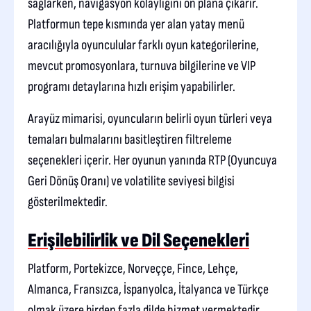
sağlarken, navigasyon kolaylığını ön plana çıkarır.
Platformun tepe kısmında yer alan yatay menü
aracılığıyla oyunculular farklı oyun kategorilerine,
mevcut promosyonlara, turnuva bilgilerine ve VIP
programı detaylarına hızlı erişim yapabilirler.
Arayüz mimarisi, oyuncuların belirli oyun türleri veya
temaları bulmalarını basitleştiren filtreleme
seçenekleri içerir. Her oyunun yanında RTP (Oyuncuya
Geri Dönüş Oranı) ve volatilite seviyesi bilgisi
gösterilmektedir.
Erişilebilirlik ve Dil Seçenekleri
Platform, Portekizce, Norveççe, Fince, Lehçe,
Almanca, Fransızca, İspanyolca, İtalyanca ve Türkçe
olmak üzere birden fazla dilde hizmet vermektedir.