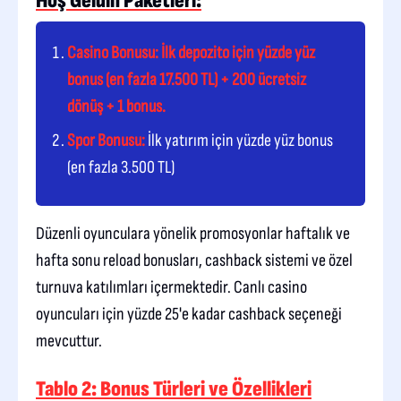
Hoş Geldin Paketleri:
Casino Bonusu: İlk depozito için yüzde yüz
bonus (en fazla 17.500 TL) + 200 ücretsiz
dönüş + 1 bonus.
Spor Bonusu:
İlk yatırım için yüzde yüz bonus
(en fazla 3.500 TL)
Düzenli oyunculara yönelik promosyonlar haftalık ve
hafta sonu reload bonusları, cashback sistemi ve özel
turnuva katılımları içermektedir. Canlı casino
oyuncuları için yüzde 25'e kadar cashback seçeneği
mevcuttur.
Tablo 2: Bonus Türleri ve Özellikleri