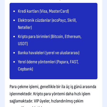
Kredi kartları (Visa, MasterCard)
Elektronik cüzdanlar (ecoPayz, Skrill,
Neteller)
Kripto para birimleri (Bitcoin, Ethereum,
USDT)
Banka havaleleri (yerel ve uluslararası)
Yerel ödeme yöntemleri (Papara, FAST,
Cepbank)
Para çekme işlemi, genellikle bir ila üç iş günü arasında
işlenmektedir. Kripto para yöntemi daha hızlı işlem
sağlamaktadır. VIP üyeler, hızlandırılmış çekim