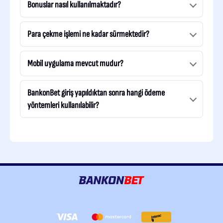
Bonuslar nasıl kullanılmaktadır?
Para çekme işlemi ne kadar sürmektedir?
Mobil uygulama mevcut mudur?
BankonBet giriş yapıldıktan sonra hangi ödeme
yöntemleri kullanılabilir?