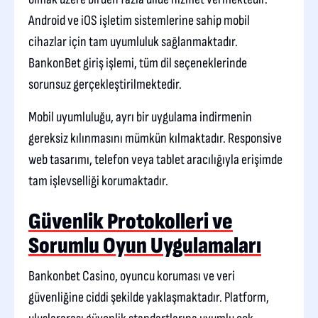
Android ve iOS işletim sistemlerine sahip mobil
cihazlar için tam uyumluluk sağlanmaktadır.
BankonBet giriş işlemi, tüm dil seçeneklerinde
sorunsuz gerçekleştirilmektedir.
Mobil uyumluluğu, ayrı bir uygulama indirmenin
gereksiz kılınmasını mümkün kılmaktadır. Responsive
web tasarımı, telefon veya tablet aracılığıyla erişimde
tam işlevselliği korumaktadır.
Güvenlik Protokolleri ve
Sorumlu Oyun Uygulamaları
Bankonbet Casino, oyuncu koruması ve veri
güvenliğine ciddi şekilde yaklaşmaktadır. Platform,