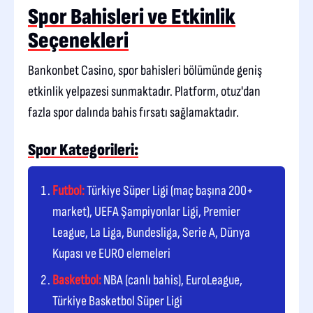
Spor Bahisleri ve Etkinlik
Seçenekleri
Bankonbet Casino, spor bahisleri bölümünde geniş
etkinlik yelpazesi sunmaktadır. Platform, otuz'dan
fazla spor dalında bahis fırsatı sağlamaktadır.
Spor Kategorileri:
Futbol:
Türkiye Süper Ligi (maç başına 200+
market), UEFA Şampiyonlar Ligi, Premier
League, La Liga, Bundesliga, Serie A, Dünya
Kupası ve EURO elemeleri
Basketbol:
NBA (canlı bahis), EuroLeague,
Türkiye Basketbol Süper Ligi