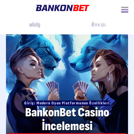
ÜYE OL
GIRIŞ
Giriş: Modern Oyun Platformunun Özellikleri
BankonBet Casino
İncelemesi