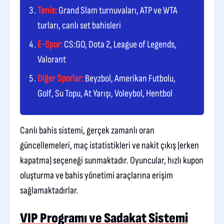
Tenis:
Grand Slam turnuvaları, ATP ve WTA
turları, canlı set bahisleri
E-Spor:
CS:GO, Dota 2, League of Legends,
Valorant
Diğer Sporlar:
Beyzbol, Amerikan Futbolu,
Golf, Su Topu, At Yarışı, Voleybol, Hentbol
Canlı bahis sistemi, gerçek zamanlı oran
güncellemeleri, maç istatistikleri ve nakit çıkış (erken
kapatma) seçeneği sunmaktadır. Oyuncular, hızlı kupon
oluşturma ve bahis yönetimi araçlarına erişim
sağlamaktadırlar.
VIP Programı ve Sadakat Sistemi