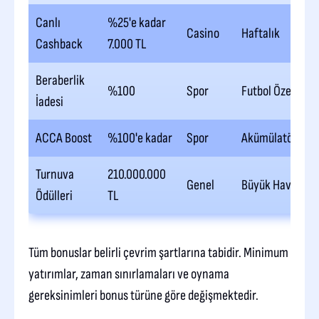
Canlı
%25'e kadar
Casino
Haftalık
Cashback
7.000 TL
Beraberlik
%100
Spor
Futbol Özel
İadesi
ACCA Boost
%100'e kadar
Spor
Akümülatör
Turnuva
210.000.000
Genel
Büyük Havuz
Ödülleri
TL
Tüm bonuslar belirli çevrim şartlarına tabidir. Minimum
yatırımlar, zaman sınırlamaları ve oynama
gereksinimleri bonus türüne göre değişmektedir.