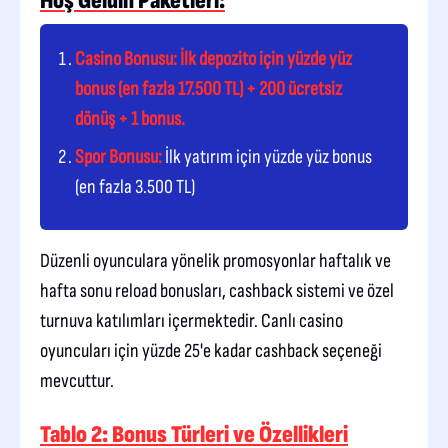
Hoş Geldin Paketleri:
Casino Bonusu: İlk depozito için yüzde yüz
bonus (en fazla 17.500 TL) + 200 ücretsiz
dönüş + 1 bonus.
Spor Bonusu:
İlk yatırım için yüzde yüz bonus
(en fazla 3.500 TL)
Düzenli oyunculara yönelik promosyonlar haftalık ve
hafta sonu reload bonusları, cashback sistemi ve özel
turnuva katılımları içermektedir. Canlı casino
oyuncuları için yüzde 25'e kadar cashback seçeneği
mevcuttur.
Tablo 2: Bonus Türleri ve Özellikleri