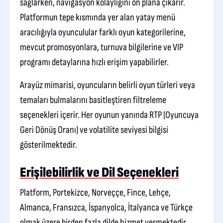
sağlarken, navigasyon kolaylığını ön plana çıkarır.
Platformun tepe kısmında yer alan yatay menü
aracılığıyla oyunculular farklı oyun kategorilerine,
mevcut promosyonlara, turnuva bilgilerine ve VIP
programı detaylarına hızlı erişim yapabilirler.
Arayüz mimarisi, oyuncuların belirli oyun türleri veya
temaları bulmalarını basitleştiren filtreleme
seçenekleri içerir. Her oyunun yanında RTP (Oyuncuya
Geri Dönüş Oranı) ve volatilite seviyesi bilgisi
gösterilmektedir.
Erişilebilirlik ve Dil Seçenekleri
Platform, Portekizce, Norveççe, Fince, Lehçe,
Almanca, Fransızca, İspanyolca, İtalyanca ve Türkçe
olmak üzere birden fazla dilde hizmet vermektedir.