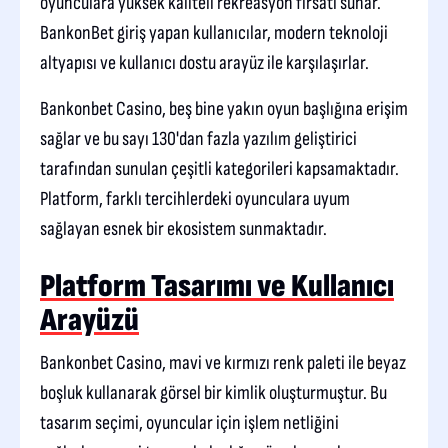
oyunculara yüksek kaliteli rekreasyon fırsatı sunar.
BankonBet giriş yapan kullanıcılar, modern teknoloji
altyapısı ve kullanıcı dostu arayüz ile karşılaşırlar.
Bankonbet Casino, beş bine yakın oyun başlığına erişim
sağlar ve bu sayı 130'dan fazla yazılım geliştirici
tarafından sunulan çeşitli kategorileri kapsamaktadır.
Platform, farklı tercihlerdeki oyunculara uyum
sağlayan esnek bir ekosistem sunmaktadır.
Platform Tasarımı ve Kullanıcı
Arayüzü
Bankonbet Casino, mavi ve kırmızı renk paleti ile beyaz
boşluk kullanarak görsel bir kimlik oluşturmuştur. Bu
tasarım seçimi, oyuncular için işlem netliğini